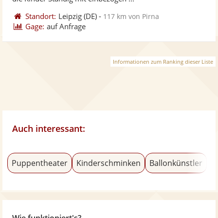
Standort:
Leipzig
(DE)
-
117 km von Pirna
Gage:
auf Anfrage
Informationen zum Ranking dieser Liste
Auch interessant:
Puppentheater
Kinderschminken
Ballonkünstler
M
Wie funktioniert's?