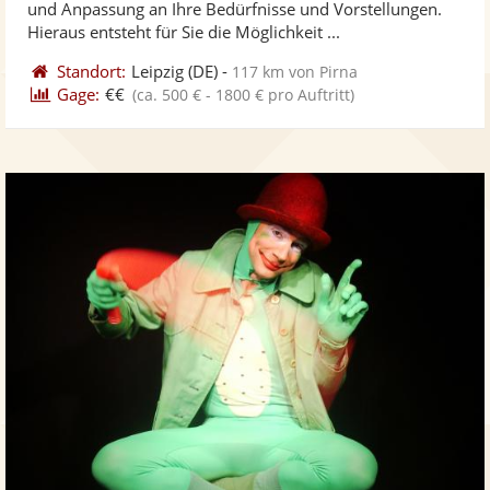
und Anpassung an Ihre Bedürfnisse und Vorstellungen.
bereit
ber
Sternen
Hieraus entsteht für Sie die Möglichkeit ...
Standort:
Leipzig
(DE)
-
117 km von Pirna
Gage:
€€
(ca. 500 € - 1800 € pro Auftritt)