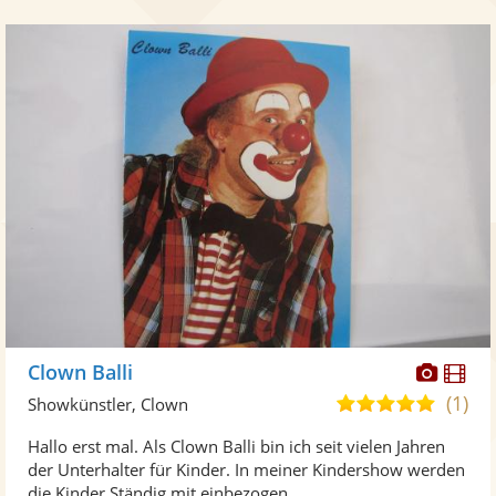
Diese
Di
Clown Balli
Künst
Kü
(1)
5,0
Showkünstler, Clown
stellt
ste
von
Hallo erst mal. Als Clown Balli bin ich seit vielen Jahren
Fotos
Vi
5
der Unterhalter für Kinder. In meiner Kindershow werden
bereit
ber
Sternen
die Kinder Ständig mit einbezogen ...