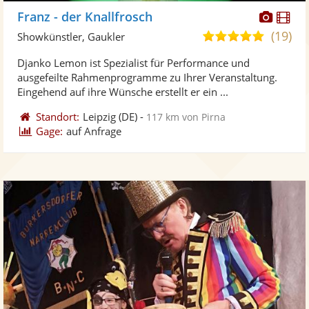
Diese
Di
Franz - der Knallfrosch
Künst
Kü
(19)
5,0
Showkünstler, Gaukler
stellt
ste
von
Djanko Lemon ist Spezialist für Performance und
Fotos
Vi
5
ausgefeilte Rahmenprogramme zu Ihrer Veranstaltung.
bereit
ber
Sternen
Eingehend auf ihre Wünsche erstellt er ein ...
Standort:
Leipzig
(DE)
-
117 km von Pirna
Gage:
auf Anfrage