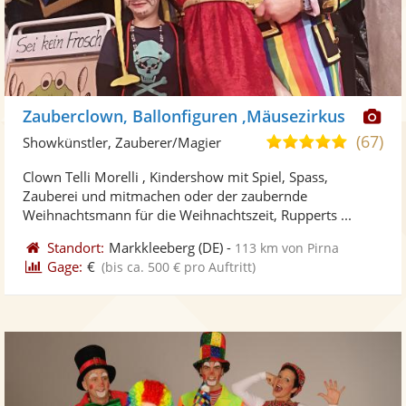
Di
Zauberclown, Ballonfiguren ,Mäusezirkus
Kü
(67)
4,8
Showkünstler, Zauberer/Magier
ste
von
Clown Telli Morelli , Kindershow mit Spiel, Spass,
Fo
5
Zauberei und mitmachen oder der zaubernde
ber
Sternen
Weihnachtsmann für die Weihnachtszeit, Rupperts ...
Standort:
Markkleeberg
(DE)
-
113 km von Pirna
Gage:
€
(bis ca. 500 € pro Auftritt)