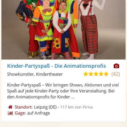
Di
Kinder-Partyspaß - Die Animationsprofis
Kü
(42)
5,0
Showkünstler, Kindertheater
ste
von
Kinder-Partyspaß – Wir bringen Shows, Aktionen und viel
Fo
5
Spaß auf jede Kinder-Party oder Ihre Veranstaltung. Bei
ber
Sternen
den Animationsprofis für Kinder ...
Standort:
Leipzig
(DE)
-
117 km von Pirna
Gage:
auf Anfrage