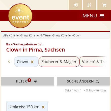
Künstler-
Künstler
Meine
eventpeppers
Login
A-
Künstle
MENU
Z
Alle Künstler
>
Show Künstler & Tänzer
>
Show Künstler
>
Clown
Ihre Suchergebnisse für
Clown in Pirna, Sachsen
Zurück zu «Show Künstler»
Kategorie «Clown» zurücksetzen
Clown
Zauberer & Magier
Varieté & Trave
1
FILTER
SUCHE ÄNDERN
Seite 1 von 1
5 Showkünstler
Umkreis: 150 km zurücksetzen
Umkreis: 150 km