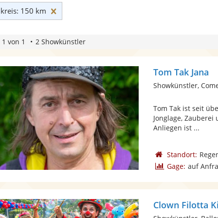
Umkreis: 150 km zurücksetzen
reis: 150 km
 1 von 1
2 Showkünstler
Tom Tak Jana
Showkünstler, Com
Tom Tak ist seit üb
Jonglage, Zauberei 
Anliegen ist ...
Standort:
Rege
Gage:
auf Anfr
Clown Filotta 