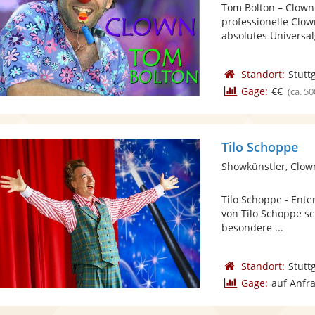
Tom Bolton – Clown.
professionelle Clown
absolutes Universalg
Standort:
Stutt
Gage:
€€
(ca. 50
Tilo Schoppe
Showkünstler, Clow
Tilo Schoppe - Ente
von Tilo Schoppe s
besondere ...
Standort:
Stutt
Gage:
auf Anfr