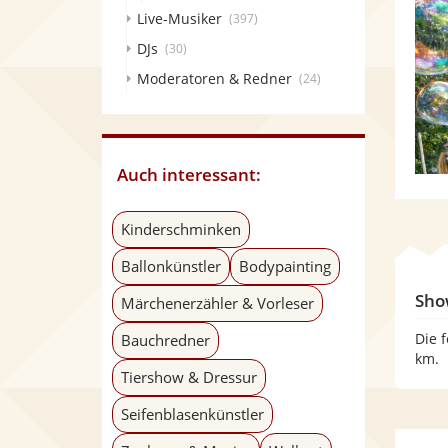
Live-Musiker
(397)
DJs
(30)
Moderatoren & Redner
(24)
Auch interessant:
Kinderschminken
Ballonkünstler
Bodypainting
Sho
Märchenerzähler & Vorleser
Die 
Bauchredner
km.
Tiershow & Dressur
Seifenblasenkünstler