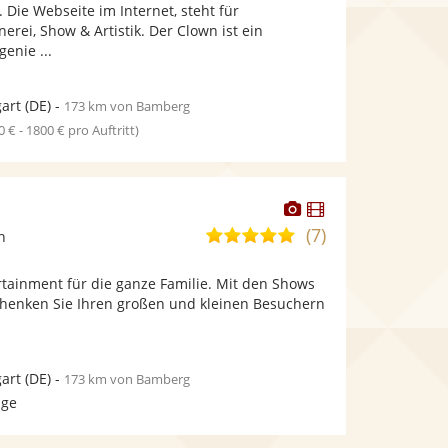
Fotos
Videos
 Die Webseite im Internet, steht für
5
bereit.
bereit.
erei, Show & Artistik. Der Clown ist ein
Sternen
enie ...
gart
(DE)
-
173 km von Bamberg
0 € - 1800 € pro Auftritt)
Dieser
Dieser
Künstler
Künstler
(7)
5,0
n
stellt
stellt
von
Fotos
Videos
rtainment für die ganze Familie. Mit den Shows
5
bereit.
bereit.
chenken Sie Ihren großen und kleinen Besuchern
Sternen
gart
(DE)
-
173 km von Bamberg
age