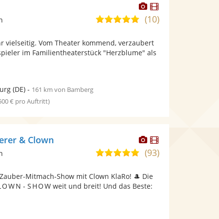
Dieser
Dieser
Künstler
Künstler
(10)
5,0
n
stellt
stellt
von
Fotos
Videos
hr vielseitig. Vom Theater kommend, verzaubert
5
bereit.
bereit.
pieler im Familientheaterstück "Herzblume" als
Sternen
urg
(DE)
-
161 km von Bamberg
 500 € pro Auftritt)
Dieser
Dieser
erer & Clown
Künstler
Künstler
(93)
5,0
n
stellt
stellt
von
Fotos
Videos
 Zauber-Mitmach-Show mit Clown KlaRo! 🎩 Die
5
bereit.
bereit.
C L O W N - S H O W weit und breit! Und das Beste:
Sternen