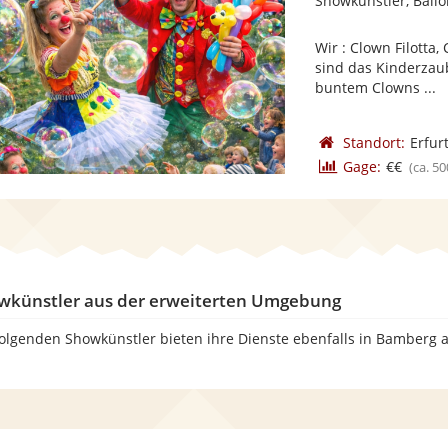
Showkünstler, Ballo
Wir : Clown Filott
sind das Kinderzau
buntem Clowns ...
Standort:
Erfur
Gage:
€€
(ca. 50
wkünstler aus der erweiterten Umgebung
folgenden Showkünstler bieten ihre Dienste ebenfalls in Bamberg 