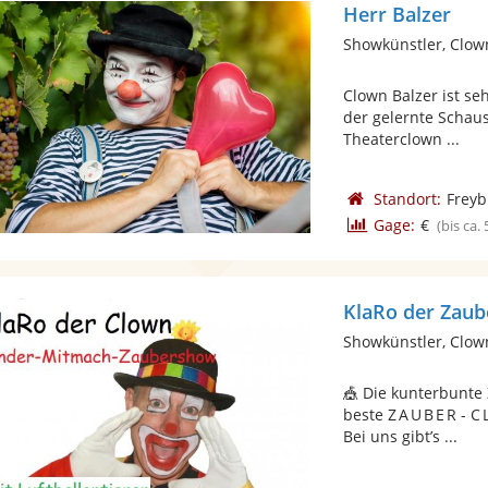
Herr Balzer
Showkünstler, Clow
Clown Balzer ist se
der gelernte Schaus
Theaterclown ...
Standort:
Freyb
Gage:
€
(bis ca.
KlaRo der Zaub
Showkünstler, Clow
🎪 Die kunterbunte
beste Z A U B E R - 
Bei uns gibt’s ...