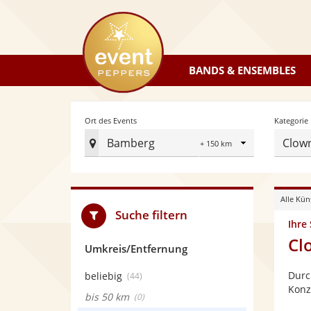
eventpeppers
BANDS & ENSEMBLES
Radius
Ort des Events
Kategorie
Bamberg
Clow
Ort
des
Events
Alle Kün
festlegen
Suche filtern
Ihre
Cl
Umkreis/Entfernung
Durc
beliebig
(44)
Konz
bis 50 km
(0)