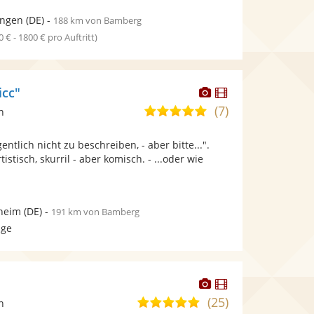
ingen
(DE)
-
188 km von Bamberg
0 € - 1800 € pro Auftritt)
Dieser
Dieser
icc"
Künstler
Künstler
(7)
4,8
n
stellt
stellt
von
Fotos
Videos
entlich nicht zu beschreiben, - aber bitte...".
5
bereit.
bereit.
rtistisch, skurril - aber komisch. - ...oder wie
Sternen
heim
(DE)
-
191 km von Bamberg
age
Dieser
Dieser
Künstler
Künstler
(25)
4,9
n
stellt
stellt