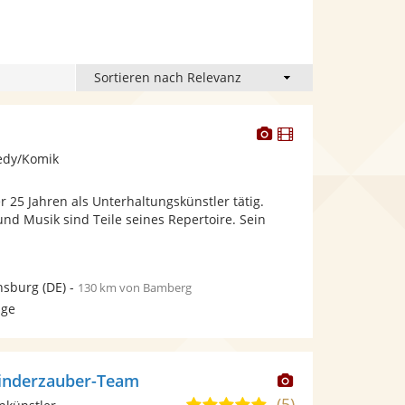
Dieser
Dieser
Künstler
Künstler
edy/Komik
stellt
stellt
Fotos
Videos
er 25 Jahren als Unterhaltungskünstler tätig.
bereit.
bereit.
und Musik sind Teile seines Repertoire. Sein
nsburg
(DE)
-
130 km von Bamberg
age
Dieser
Kinderzauber-Team
Künstler
(5)
5,0