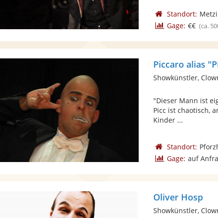
Standort:
Metz
Gage:
€€
(ca. 50
Piccaro alias "P
Showkünstler, Clow
"Dieser Mann ist eig
Picc ist chaotisch, a
Kinder ...
Standort:
Pforz
Gage:
auf Anfr
Oliver Hosp
Showkünstler, Clow