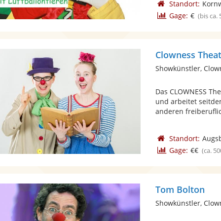
Standort:
Korn
Gage:
€
(bis ca.
Clowness Thea
Showkünstler, Clow
Das CLOWNESS Thea
und arbeitet seitde
anderen freiberuflic
Standort:
Augs
Gage:
€€
(ca. 50
Tom Bolton
Showkünstler, Clow