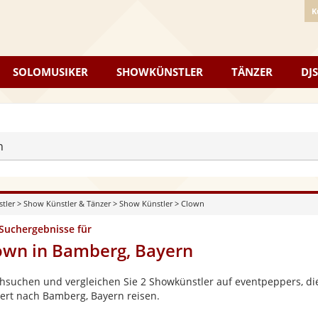
K
SOLOMUSIKER
SHOWKÜNSTLER
TÄNZER
DJS
n
stler
>
Show Künstler & Tänzer
>
Show Künstler
>
Clown
 Suchergebnisse für
own in Bamberg, Bayern
hsuchen und vergleichen Sie 2 Showkünstler auf eventpeppers, die
ert nach Bamberg, Bayern reisen.