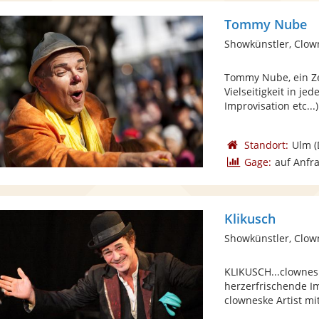
Tommy Nube
Showkünstler, Clow
Tommy Nube, ein Ze
Vielseitigkeit in j
Improvisation etc...) 
Standort:
Ulm
(
Gage:
auf Anfr
Klikusch
Showkünstler, Clow
KLIKUSCH...clownesk
herzerfrischende I
clowneske Artist mit 