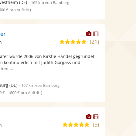
westheim
(DE)
-
165 km von Bamberg
 500 € pro Auftritt)
Dieser
Dieser
ter
Künstler
Künstler
(21)
5,0
n
stellt
stellt
von
Fotos
Videos
ter wurde 2006 von Kirstie Handel gegründet
5
bereit.
bereit.
m kontinuierlich mit Judith Gorgass und
Sternen
hen ...
burg
(DE)
-
167 km von Bamberg
0 € - 1800 € pro Auftritt)
Dieser
Dieser
Künstler
Künstler
(5)
4,9
n
stellt
stellt
von