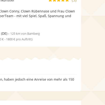
nkünstler
stellt
von
Fotos
a, Clown Conny, Clown Rübennase und Frau Clown
5
bereit.
berTeam - mit viel Spiel, Spaß, Spannung und
Sternen
t
(DE)
-
125 km von Bamberg
0 € - 1800 € pro Auftritt)
an, haben jedoch eine Anreise von mehr als 150