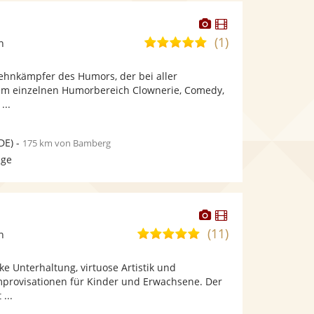
Dieser
Dieser
Künstler
Künstler
(1)
5,0
n
stellt
stellt
von
Fotos
Videos
hnkämpfer des Humors, der bei aller
5
bereit.
bereit.
edem einzelnen Humorbereich Clownerie, Comedy,
Sternen
...
DE)
-
175 km von Bamberg
age
Dieser
Dieser
Künstler
Künstler
(11)
5,0
n
stellt
stellt
von
Fotos
Videos
e Unterhaltung, virtuose Artistik und
5
bereit.
bereit.
mprovisationen für Kinder und Erwachsene. Der
Sternen
...