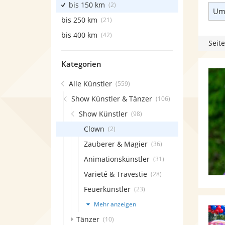
bis 150 km
(2)
Umk
bis 250 km
(21)
bis 400 km
(42)
Seite
Kategorien
Alle Künstler
(559)
Show Künstler & Tänzer
(106)
Show Künstler
(98)
Clown
(2)
Zauberer & Magier
(36)
Animationskünstler
(31)
Varieté & Travestie
(28)
Feuerkünstler
(23)
Mehr anzeigen
Tänzer
(10)