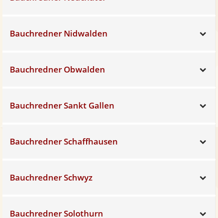
Bauchredner Nidwalden
Sh
Bauchredner Obwalden
Sh
Bauchredner Sankt Gallen
Sh
Bauchredner Schaffhausen
Sh
Bauchredner Schwyz
Sh
Bauchredner Solothurn
Sh