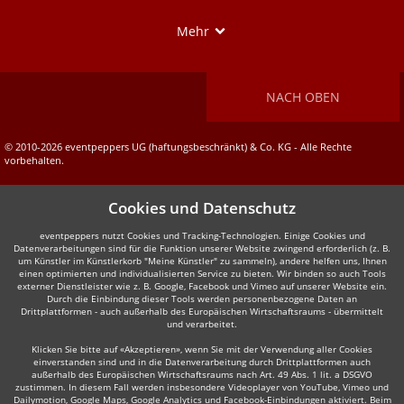
Show
Mehr
NACH OBEN
© 2010-2026 eventpeppers UG (haftungsbeschränkt) & Co. KG - Alle Rechte
vorbehalten.
Cookies und Datenschutz
eventpeppers nutzt Cookies und Tracking-Technologien. Einige Cookies und
Datenverarbeitungen sind für die Funktion unserer Website zwingend erforderlich (z. B.
um Künstler im Künstlerkorb "Meine Künstler" zu sammeln), andere helfen uns, Ihnen
einen optimierten und individualisierten Service zu bieten. Wir binden so auch Tools
externer Dienstleister wie z. B. Google, Facebook und Vimeo auf unserer Website ein.
Durch die Einbindung dieser Tools werden personenbezogene Daten an
Drittplattformen - auch außerhalb des Europäischen Wirtschaftsraums - übermittelt
und verarbeitet.
Klicken Sie bitte auf «Akzeptieren», wenn Sie mit der Verwendung aller Cookies
einverstanden sind und in die Datenverarbeitung durch Drittplattformen auch
außerhalb des Europäischen Wirtschaftsraums nach Art. 49 Abs. 1 lit. a DSGVO
zustimmen. In diesem Fall werden insbesondere Videoplayer von YouTube, Vimeo und
Dailymotion, Google Maps, Google Analytics und Facebook-Einbindungen aktiviert. Beim