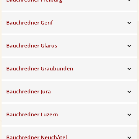
Bauchredner Genf
Sh
Bauchredner Glarus
Sh
Bauchredner Graubünden
Sh
Bauchredner Jura
Sh
Bauchredner Luzern
Sh
Bauchredner Neuchâtel
Sh