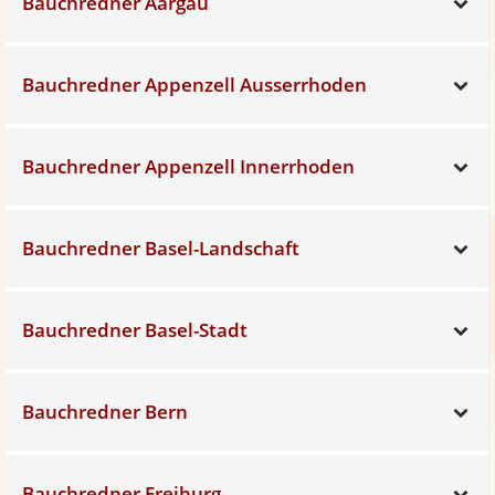
Bauchredner Aargau
Sh
Bauchredner Appenzell Ausserrhoden
Sh
Bauchredner Appenzell Innerrhoden
Sh
Bauchredner Basel-Landschaft
Sh
Bauchredner Basel-Stadt
Sh
Bauchredner Bern
Sh
Bauchredner Freiburg
Sh