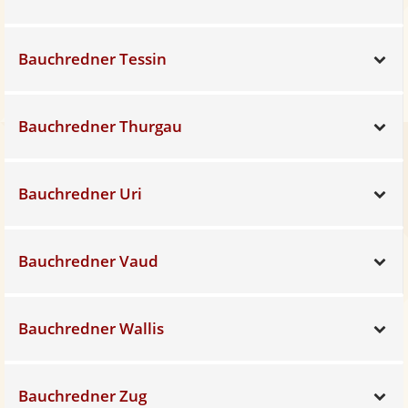
Bauchredner Tessin
Sh
Bauchredner Thurgau
Sh
Bauchredner Uri
Sh
Bauchredner Vaud
Sh
Bauchredner Wallis
Sh
Bauchredner Zug
Sh