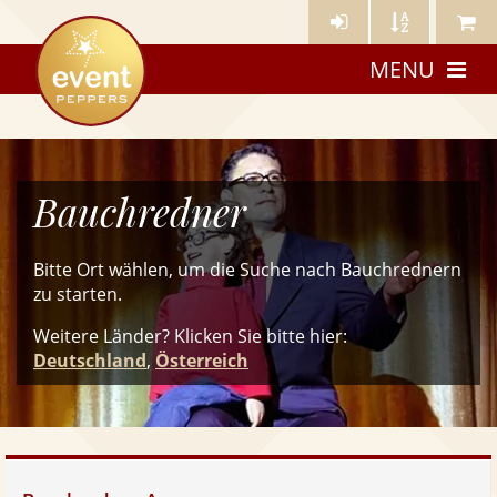
Künstler-
Künstler
Meine
eventpeppers
Login
A-
Künstle
MENU
Z
Bauchredner
Bitte Ort wählen, um die Suche nach Bauchrednern
zu starten.
Weitere Länder? Klicken Sie
bitte
hier:
Deutschland
,
Österreich