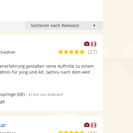
Dieser
Dieser
Künstler
Künstler
(27)
5,0
chredner
stellt
stellt
von
Fotos
Videos
enerfahrung gestalten seine Auftritte zu einem
5
bereit.
bereit.
ebnis für Jung und Alt. Getreu nach dem weit
Sternen
springe
(DE)
-
67 km von Eisenach
age
Dieser
Dieser
kar
Künstler
Künstler
(44)
5,0