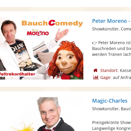
Peter Moreno 
Showkünstler, Com
👉 Peter Moreno i
Bauchreden und bie
werden Tränen lache
Standort:
Kasse
Gage:
auf Anfr
Magic-Charles
Showkünstler, Bau
Preisgekrönte Shows
Langweilige Kongre