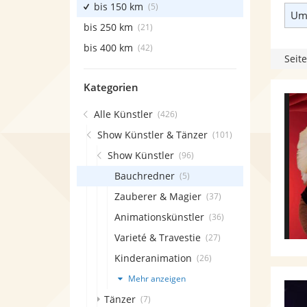
bis 150 km
(5)
Umk
bis 250 km
(21)
bis 400 km
(42)
Seite
Kategorien
Alle Künstler
(426)
Show Künstler & Tänzer
(101)
Show Künstler
(96)
Bauchredner
(5)
Zauberer & Magier
(37)
Animationskünstler
(36)
Varieté & Travestie
(27)
Kinderanimation
(26)
Mehr anzeigen
Tänzer
(7)