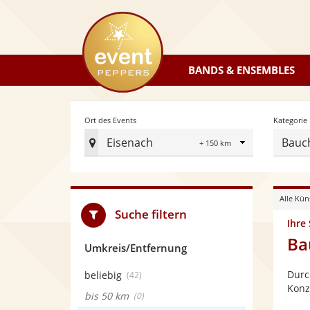
eventpeppers
BANDS & ENSEMBLES
Radius
Ort des Events
Kategorie
Eisenach
Bauc
Ort
des
Events
Alle Kün
festlegen
Suche filtern
Ihre
Ba
Umkreis/Entfernung
Durc
beliebig
(42)
Konz
bis 50 km
(0)