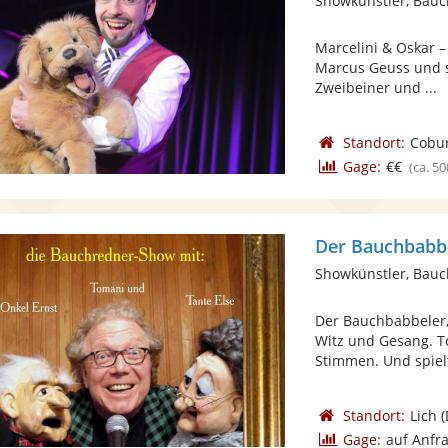
Showkünstler, Bau
Marcelini & Oskar –
Marcus Geuss und 
Zweibeiner und ...
Standort:
Cobu
Gage:
€€
(ca. 50
Der Bauchbabb
Showkünstler, Bau
Der Bauchbabbeler,
Witz und Gesang. To
Stimmen. Und spielt
Standort:
Lich
(
Gage:
auf Anfr