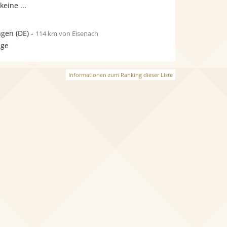
keine ...
ngen
(DE)
-
114 km von Eisenach
age
Informationen zum Ranking dieser Liste