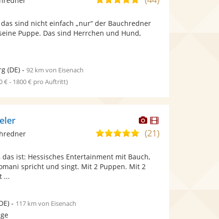
chredner
stellt
stellt
von
Fotos
Videos
 das sind nicht einfach „nur“ der Bauchredner
5
bereit.
bereit.
seine Puppe. Das sind Herrchen und Hund,
Sternen
rg
(DE)
-
92 km von Eisenach
0 € - 1800 € pro Auftritt)
Dieser
Dieser
eler
Künstler
Künstler
(21)
4,9
chredner
stellt
stellt
von
Fotos
Videos
 das ist: Hessisches Entertainment mit Bauch,
5
bereit.
bereit.
mani spricht und singt. Mit 2 Puppen. Mit 2
Sternen
 ...
DE)
-
117 km von Eisenach
age