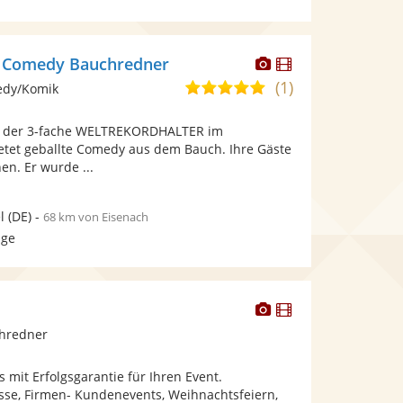
Dieser
Dieser
- Comedy Bauchredner
Künstler
Künstler
(1)
5,0
edy/Komik
stellt
stellt
von
Fotos
Videos
st der 3-fache WELTREKORDHALTER im
5
bereit.
bereit.
tet geballte Comedy aus dem Bauch. Ihre Gäste
Sternen
n. Er wurde ...
l
(DE)
-
68 km von Eisenach
age
Dieser
Dieser
Künstler
Künstler
chredner
stellt
stellt
Fotos
Videos
 mit Erfolgsgarantie für Ihren Event.
bereit.
bereit.
sse, Firmen- Kundenevents, Weihnachtsfeiern,