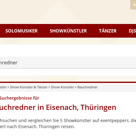
K
SOLOMUSIKER
SHOWKÜNSTLER
TÄNZER
DJS
hredner
stler
>
Show Künstler & Tänzer
>
Show Künstler
>
Bauchredner
 Suchergebnisse für
uchredner in Eisenach, Thüringen
hsuchen und vergleichen Sie 5 Showkünstler auf eventpeppers, die
ert nach Eisenach, Thüringen reisen.