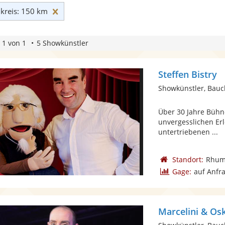
Umkreis: 150 km zurücksetzen
reis: 150 km
 1 von 1
5 Showkünstler
Steffen Bistry
Showkünstler, Bau
Über 30 Jahre Bühn
unvergesslichen Erl
untertriebenen ...
Standort:
Rhum
Gage:
auf Anfr
Marcelini & Os