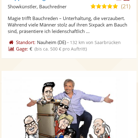
Künst
Kü
(21)
4,9
Showkünstler, Bauchredner
stellt
ste
von
Magie trifft Bauchreden – Unterhaltung, die verzaubert.
Fotos
Vi
5
Während viele Männer stolz auf ihren Sixpack am Bauch
bereit
ber
Sternen
sind, präsentiere ich leidenschaftlich ...
Standort:
Nauheim
(DE)
-
132 km von Saarbrücken
Gage:
€
(bis ca. 500 € pro Auftritt)