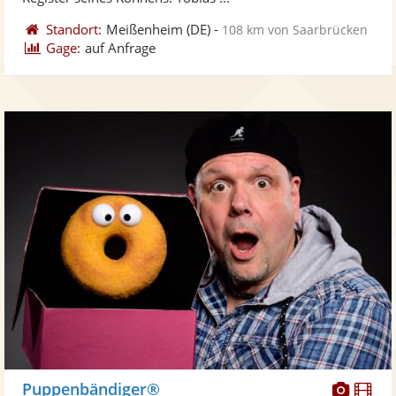
Standort:
Meißenheim
(DE)
-
108 km von Saarbrücken
Gage:
auf Anfrage
Diese
Di
Puppenbändiger®