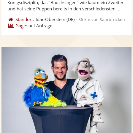
Königsdisziplin, das "Bauchsingen" wie kaum ein Zweiter
bereit
ber
Sternen
und hat seine Puppen bereits in den verschiedensten ...
Standort:
Idar-Oberstein
(DE)
-
56 km von Saarbrücken
Gage:
auf Anfrage