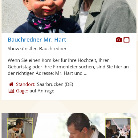
Diese
Di
Bauchredner Mr. Hart
Künst
Kü
Showkünstler, Bauchredner
stellt
ste
Wenn Sie einen Komiker für Ihre Hochzeit, Ihren
Fotos
Vi
Geburtstag oder Ihre Firmenfeier suchen, sind Sie hier an
bereit
ber
der richtigen Adresse: Mr. Hart und ...
Standort:
Saarbrücken
(DE)
Gage:
auf Anfrage