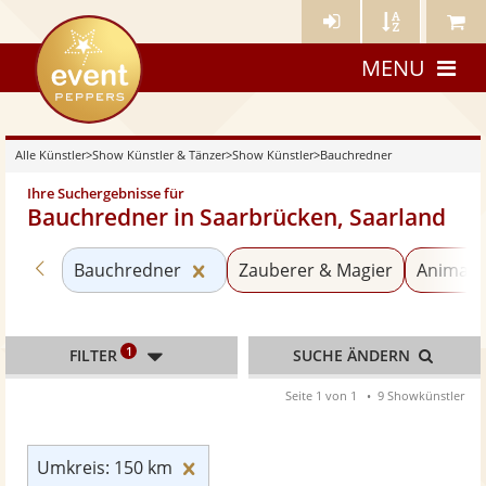
Künstler-
Künstler
Meine
eventpeppers
Login
A-
Künstle
MENU
Z
Alle Künstler
>
Show Künstler & Tänzer
>
Show Künstler
>
Bauchredner
Ihre Suchergebnisse für
Bauchredner in Saarbrücken, Saarland
Zurück zu «Show Künstler»
Kategorie «Bauchredner» zurück
Bauchredner
Zauberer & Magier
Animati
1
FILTER
SUCHE ÄNDERN
Seite 1 von 1
9 Showkünstler
Umkreis: 150 km zurücksetzen
Umkreis: 150 km