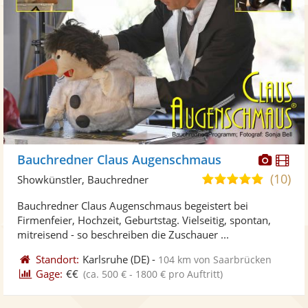
Diese
Di
Bauchredner Claus Augenschmaus
Künst
Kü
(10)
4,9
Showkünstler, Bauchredner
stellt
ste
von
Bauchredner Claus Augenschmaus begeistert bei
Fotos
Vi
5
Firmenfeier, Hochzeit, Geburtstag. Vielseitig, spontan,
bereit
ber
Sternen
mitreisend - so beschreiben die Zuschauer ...
Standort:
Karlsruhe
(DE)
-
104 km von Saarbrücken
Gage:
€€
(ca. 500 € - 1800 € pro Auftritt)