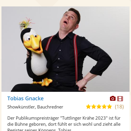
Diese
Di
Tobias Gnacke
Künst
Kü
(18)
5,0
Showkünstler, Bauchredner
stellt
ste
von
Der Publikumspreisträger "Tuttlinger Krähe 2023" ist für
Fotos
Vi
5
die Bühne geboren, dort fühlt er sich wohl und zieht alle
bereit
ber
Sternen
Register seines Könnens. Tobias ...