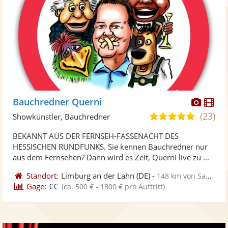
Diese
Di
Bauchredner Querni
Künst
Kü
(23)
4,9
Showkünstler, Bauchredner
stellt
ste
von
BEKANNT AUS DER FERNSEH-FASSENACHT DES
Fotos
Vi
5
HESSISCHEN RUNDFUNKS. Sie kennen Bauchredner nur
bereit
ber
Sternen
aus dem Fernsehen? Dann wird es Zeit, Querni live zu ...
Standort:
Limburg an der Lahn
(DE)
-
148 km von Saarbrücken
Gage:
€€
(ca. 500 € - 1800 € pro Auftritt)