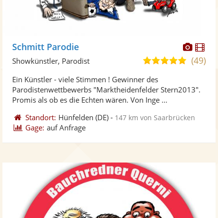
Diese
Di
Schmitt Parodie
Künst
Kü
(49)
4,9
Showkünstler, Parodist
stellt
ste
von
Ein Künstler - viele Stimmen ! Gewinner des
Fotos
Vi
5
Parodistenwettbewerbs "Marktheidenfelder Stern2013".
bereit
ber
Sternen
Promis als ob es die Echten wären. Von Inge ...
Standort:
Hünfelden
(DE)
-
147 km von Saarbrücken
Gage:
auf Anfrage