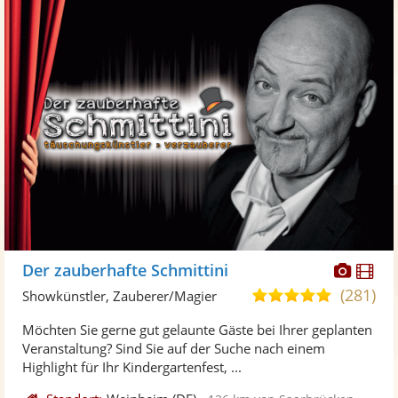
Diese
Di
Der zauberhafte Schmittini
Künst
Kü
(281)
5,0
Showkünstler, Zauberer/Magier
stellt
ste
von
Möchten Sie gerne gut gelaunte Gäste bei Ihrer geplanten
Fotos
Vi
5
Veranstaltung? Sind Sie auf der Suche nach einem
bereit
ber
Sternen
Highlight für Ihr Kindergartenfest, ...