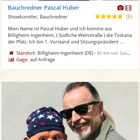
Diese
Di
Bauchredner Pascal Huber
Künst
Kü
(8)
4,9
Showkünstler, Bauchredner
stellt
ste
von
Mein Name ist Pascal Huber und ich komme aus
Fotos
Vi
5
Billigheim-Ingenheim, ( Südliche Weinstraße ) die Toskana
bereit
ber
Sternen
der Pfalz. Ich bin 1. Vorstand und Sitzungspräsident ...
Standort:
Billigheim-Ingenheim
(DE)
-
80 km von Saarbrücken
Gage:
auf Anfrage