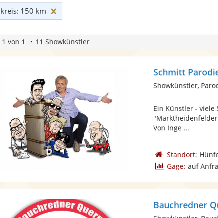
Umkreis: 150 km zurücksetzen
reis: 150 km
 1 von 1
11 Showkünstler
Schmitt Parodi
Showkünstler, Parod
Ein Künstler - vie
"Marktheidenfelder 
Von Inge ...
Standort:
Hünf
Gage:
auf Anfr
Bauchredner Q