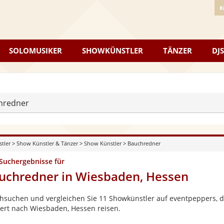
K
SOLOMUSIKER
SHOWKÜNSTLER
TÄNZER
DJS
hredner
stler
>
Show Künstler & Tänzer
>
Show Künstler
>
Bauchredner
 Suchergebnisse für
uchredner in Wiesbaden, Hessen
hsuchen und vergleichen Sie 11 Showkünstler auf eventpeppers, di
ert nach Wiesbaden, Hessen reisen.