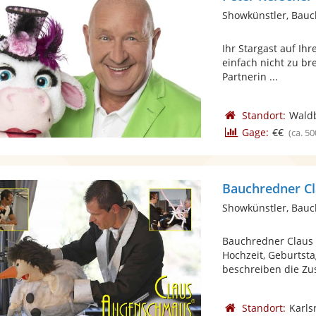
Showkünstler, Bau
Ihr Stargast auf Ihr
einfach nicht zu br
Partnerin ...
Standort:
Waldb
Gage:
€€
(ca. 50
Bauchredner C
Showkünstler, Bau
Bauchredner Claus 
Hochzeit, Geburtstag
beschreiben die Zus
Standort:
Karls