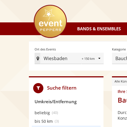
eventpeppers
BANDS & ENSEMBLES
Radius
Ort des Events
Kategorie
Wiesbaden
Bauc
Ort
des
Events
Alle Kün
festlegen
Suche filtern
Ihre
Ba
Umkreis/Entfernung
Durc
beliebig
(40)
Konz
bis 50 km
(3)