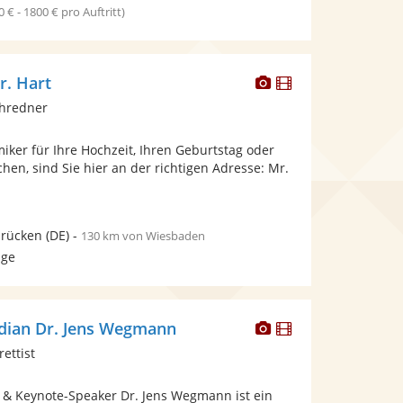
0 € - 1800 € pro Auftritt)
Dieser
Dieser
r. Hart
Künstler
Künstler
chredner
stellt
stellt
Fotos
Videos
ker für Ihre Hochzeit, Ihren Geburtstag oder
bereit.
bereit.
chen, sind Sie hier an der richtigen Adresse: Mr.
brücken
(DE)
-
130 km von Wiesbaden
age
Dieser
Dieser
dian Dr. Jens Wegmann
Künstler
Künstler
ettist
stellt
stellt
Fotos
Videos
& Keynote-Speaker Dr. Jens Wegmann ist ein