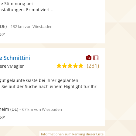
bereit.
bereit.
ne Stimmung bei
altungen. Er motiviert ...
DE)
-
132 km von Wiesbaden
age
Dieser
Dieser
e Schmittini
Künstler
Künstler
(281)
5,0
erer/Magier
stellt
stellt
von
Fotos
Videos
gut gelaunte Gäste bei Ihrer geplanten
5
bereit.
bereit.
 Sie auf der Suche nach einem Highlight für Ihr
Sternen
.
heim
(DE)
-
67 km von Wiesbaden
age
Informationen zum Ranking dieser Liste