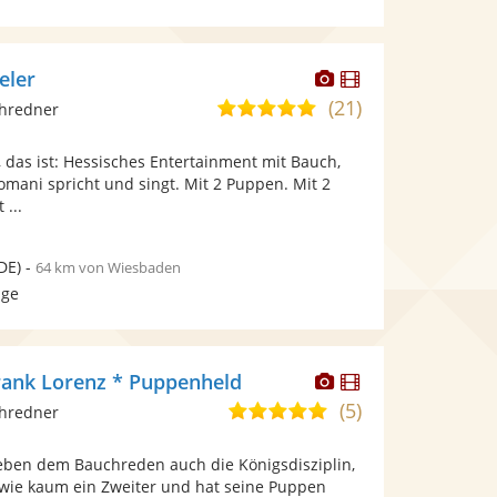
Dieser
Dieser
eler
Künstler
Künstler
(21)
4,9
chredner
stellt
stellt
von
Fotos
Videos
 das ist: Hessisches Entertainment mit Bauch,
5
bereit.
bereit.
mani spricht und singt. Mit 2 Puppen. Mit 2
Sternen
 ...
DE)
-
64 km von Wiesbaden
age
Dieser
Dieser
rank Lorenz * Puppenheld
Künstler
Künstler
(5)
5,0
chredner
stellt
stellt
von
Fotos
Videos
eben dem Bauchreden auch die Königsdisziplin,
5
bereit.
bereit.
wie kaum ein Zweiter und hat seine Puppen
Sternen