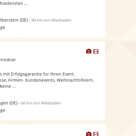
hiedensten ...
Oberstein
(DE)
-
80 km von Wiesbaden
age
Dieser
Dieser
Künstler
Künstler
chredner
stellt
stellt
Fotos
Videos
 mit Erfolgsgarantie für Ihren Event.
bereit.
bereit.
sse, Firmen- Kundenevents, Weihnachtsfeiern,
keine ...
ngen
(DE)
-
66 km von Wiesbaden
age
Dieser
Dieser