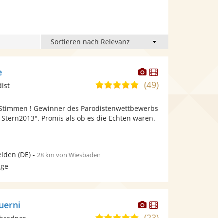
Dieser
Dieser
e
Künstler
Künstler
(49)
4,9
ist
stellt
stellt
von
Fotos
Videos
le Stimmen ! Gewinner des Parodistenwettbewerbs
5
bereit.
bereit.
Stern2013". Promis als ob es die Echten wären.
Sternen
elden
(DE)
-
28 km von Wiesbaden
age
Dieser
Dieser
uerni
Künstler
Künstler
(23)
4,9