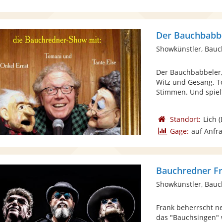
Der Bauchbabb
Showkünstler, Bau
Der Bauchbabbeler,
Witz und Gesang. To
Stimmen. Und spielt
Standort:
Lich
(
Gage:
auf Anfr
Bauchredner F
Showkünstler, Bau
Frank beherrscht n
das "Bauchsingen" 