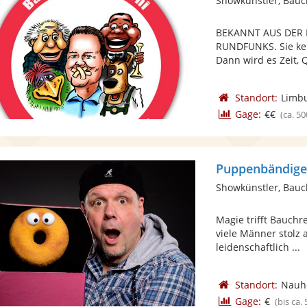
Showkünstler, Bau
BEKANNT AUS DER 
RUNDFUNKS. Sie ke
Dann wird es Zeit, Q
Standort:
Limbu
Gage:
€€
(ca. 50
Puppenbändig
Showkünstler, Bau
Magie trifft Bauch
viele Männer stolz 
leidenschaftlich ...
Standort:
Nauh
Gage:
€
(bis ca.