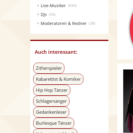
Live-Musiker
(844)
DJs
(56)
Moderatoren & Redner
(38)
Auch interessant:
Zitherspieler
Kabarettist & Komiker
Hip Hop Tänzer
Schlagersänger
Gedankenleser
Burlesque Tänzer