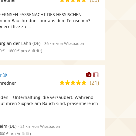
chredner
stellt
stellt
von
Fotos
Videos
FERNSEH-FASSENACHT DES HESSISCHEN
5
bereit.
bereit.
nnen Bauchredner nur aus dem Fernsehen?
Sternen
uerni live zu ...
rg an der Lahn
(DE)
-
36 km von Wiesbaden
0 € - 1800 € pro Auftritt)
Dieser
Dieser
er®
Künstler
Künstler
(21)
4,9
chredner
stellt
stellt
von
Fotos
Videos
reden – Unterhaltung, die verzaubert. Während
5
bereit.
bereit.
auf ihren Sixpack am Bauch sind, präsentiere ich
Sternen
eim
(DE)
-
21 km von Wiesbaden
 500 € pro Auftritt)