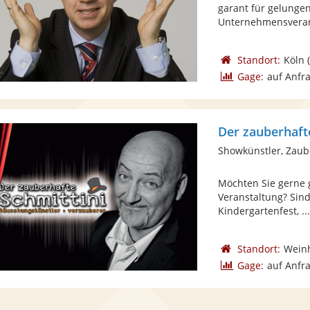
garant für gelunge
Unternehmensveranst
Standort:
Köln
(
Gage:
auf Anfr
Der zauberhaft
Showkünstler, Zaub
Möchten Sie gerne 
Veranstaltung? Sind
Kindergartenfest, ..
Standort:
Wein
Gage:
auf Anfr