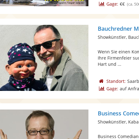
Gage:
€€
(ca. 50
Bauchredner M
Showkünstler, Bau
Wenn Sie einen Komi
Ihre Firmenfeier su
Hart und ...
Standort:
Saar
Gage:
auf Anfr
Business Come
Showkünstler, Kabar
Business Comedian 