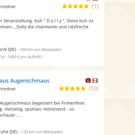
Künstler
Künstler
(1)
5,0
chredner
stellt
stellt
von
Fotos
Videos
er Veranstaltung. Kuh " D o l l y ". Diese Kuh ist
5
bereit.
bereit.
emsen....Dolly die charmante und rotzfreche
Sternen
röl
(DE)
-
100 km von Wiesbaden
0 € - 1800 € pro Auftritt)
Dieser
Dieser
laus Augenschmaus
Künstler
Künstler
(10)
4,9
chredner
stellt
stellt
von
Fotos
Videos
Augenschmaus begeistert bei Firmenfeier,
5
bereit.
bereit.
. Vielseitig, spontan, mitreisend - so
Sternen
chauer ...
ruhe
(DE)
-
120 km von Wiesbaden