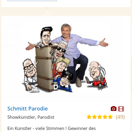
Diese
Di
Schmitt Parodie
Künst
Kü
(49)
4,9
Showkünstler, Parodist
stellt
ste
von
Ein Künstler - viele Stimmen ! Gewinner des
Fotos
Vi
5