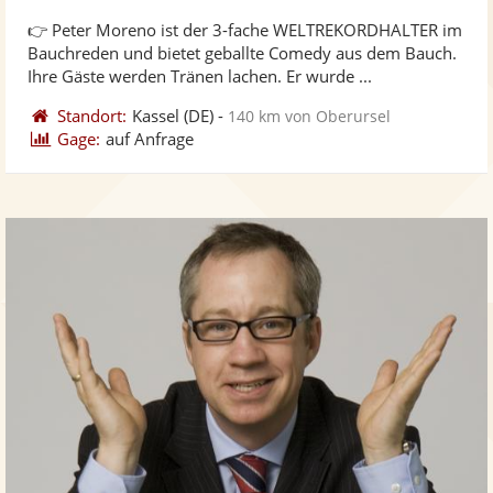
stellt
ste
von
👉 Peter Moreno ist der 3-fache WELTREKORDHALTER im
Fotos
Vi
5
Bauchreden und bietet geballte Comedy aus dem Bauch.
bereit
ber
Sternen
Ihre Gäste werden Tränen lachen. Er wurde ...
Standort:
Kassel
(DE)
-
140 km von Oberursel
Gage:
auf Anfrage