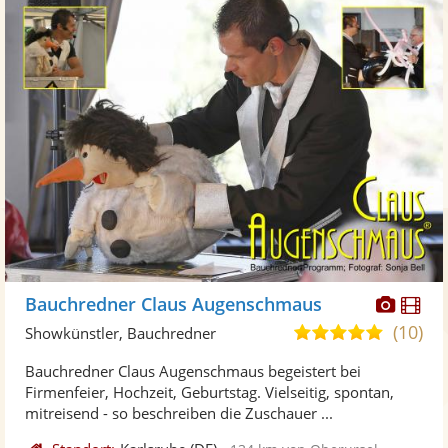
Diese
Di
Bauchredner Claus Augenschmaus
Künst
Kü
(10)
4,9
Showkünstler, Bauchredner
stellt
ste
von
Bauchredner Claus Augenschmaus begeistert bei
Fotos
Vi
5
Firmenfeier, Hochzeit, Geburtstag. Vielseitig, spontan,
bereit
ber
Sternen
mitreisend - so beschreiben die Zuschauer ...