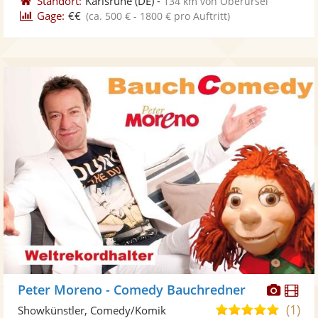
Standort:
Karlsruhe
(DE)
-
134 km von Oberursel
Gage:
€€
(ca. 500 € - 1800 € pro Auftritt)
Diese
Di
Peter Moreno - Comedy Bauchredner
Künst
Kü
(1)
5,0
Showkünstler, Comedy/Komik