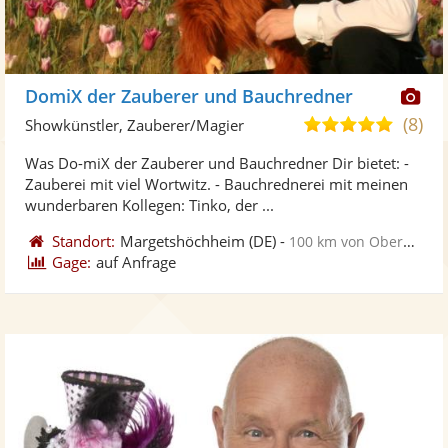
Di
DomiX der Zauberer und Bauchredner
Kü
(8)
5,0
Showkünstler, Zauberer/Magier
ste
von
Was Do-miX der Zauberer und Bauchredner Dir bietet: -
Fo
5
Zauberei mit viel Wortwitz. - Bauchrednerei mit meinen
ber
Sternen
wunderbaren Kollegen: Tinko, der ...
Standort:
Margetshöchheim
(DE)
-
100 km von Oberursel
Gage:
auf Anfrage