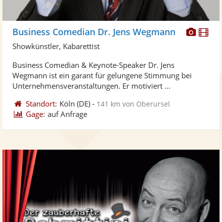
Diese
Di
Business Comedian Dr. Jens Wegmann
Künst
Kü
Showkünstler, Kabarettist
stellt
ste
Business Comedian & Keynote-Speaker Dr. Jens
Fotos
Vi
Wegmann ist ein garant für gelungene Stimmung bei
bereit
ber
Unternehmensveranstaltungen. Er motiviert ...
Standort:
Köln
(DE)
-
141 km von Oberursel
Gage:
auf Anfrage