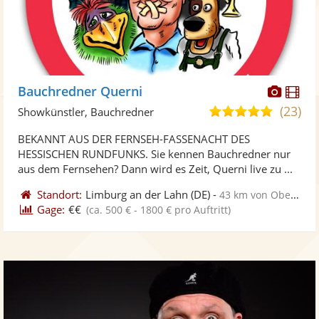
Diese
Di
Bauchredner Querni
Künst
Kü
(23)
4,9
Showkünstler, Bauchredner
stellt
ste
von
BEKANNT AUS DER FERNSEH-FASSENACHT DES
Fotos
Vi
5
HESSISCHEN RUNDFUNKS. Sie kennen Bauchredner nur
bereit
ber
Sternen
aus dem Fernsehen? Dann wird es Zeit, Querni live zu ...
Standort:
Limburg an der Lahn
(DE)
-
43 km von Oberursel
Gage:
€€
(ca. 500 € - 1800 € pro Auftritt)