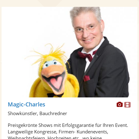
Diese
Di
Magic-Charles
Künst
Kü
Showkünstler, Bauchredner
stellt
ste
Preisgekrönte Shows mit Erfolgsgarantie für Ihren Event.
Fotos
Vi
Langweilige Kongresse, Firmen- Kundenevents,
bereit
ber
Weihnachtsfeiern, Hochzeiten etc , wo keine ...