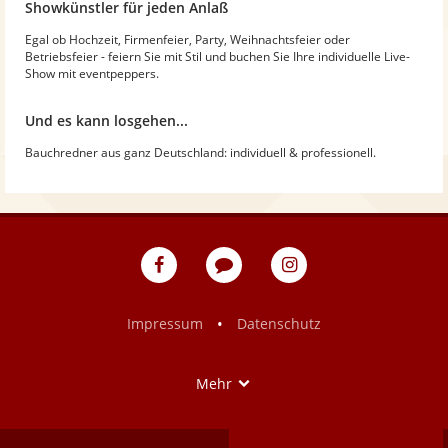
Showkünstler für jeden Anlaß
Egal ob Hochzeit, Firmenfeier, Party, Weihnachtsfeier oder
Betriebsfeier - feiern Sie mit Stil und buchen Sie Ihre individuelle Live-
Show mit eventpeppers.
Und es kann losgehen...
Bauchredner aus ganz Deutschland: individuell & professionell.
eventpeppers
Blog
eventpeppers
auf
auf
Facebook
Instagram
•
Impressum
Datenschutz
Show
Mehr