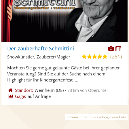
Diese
Di
Der zauberhafte Schmittini
Künst
Kü
(281)
5,0
Showkünstler, Zauberer/Magier
stellt
ste
von
Möchten Sie gerne gut gelaunte Gäste bei Ihrer geplanten
Fotos
Vi
5
Veranstaltung? Sind Sie auf der Suche nach einem
bereit
ber
Sternen
Highlight für Ihr Kindergartenfest, ...
Standort:
Weinheim
(DE)
-
73 km von Oberursel
Gage:
auf Anfrage
Informationen zum Ranking dieser Liste