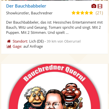
Diese
Di
Der Bauchbabbeler
Künst
Kü
(21)
4,9
Showkünstler, Bauchredner
stellt
ste
von
Der Bauchbabbeler, das ist: Hessisches Entertainment mit
Fotos
Vi
5
Bauch, Witz und Gesang. Tomani spricht und singt. Mit 2
bereit
ber
Sternen
Puppen. Mit 2 Stimmen. Und spielt ...
Standort:
Lich
(DE)
-
39 km von Oberursel
Gage:
auf Anfrage