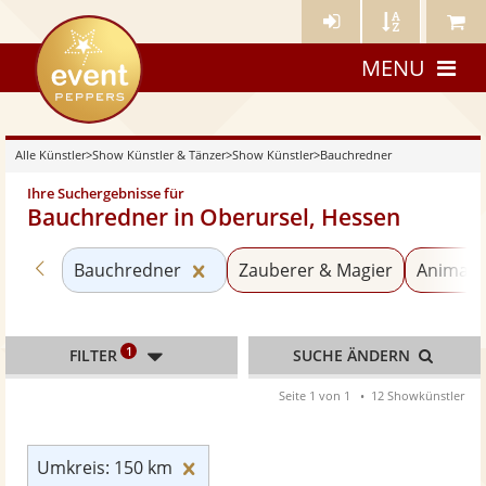
Künstler-
Künstler
Meine
eventpeppers
Login
A-
Künstle
MENU
Z
Alle Künstler
>
Show Künstler & Tänzer
>
Show Künstler
>
Bauchredner
Ihre Suchergebnisse für
Bauchredner in Oberursel, Hessen
Zurück zu «Show Künstler»
Kategorie «Bauchredner» zurück
Bauchredner
Zauberer & Magier
Animati
1
FILTER
SUCHE ÄNDERN
Seite 1 von 1
12 Showkünstler
Umkreis: 150 km zurücksetzen
Umkreis: 150 km