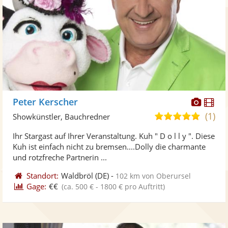
Diese
Di
Peter Kerscher
Künst
Kü
(1)
5,0
Showkünstler, Bauchredner
stellt
ste
von
Ihr Stargast auf Ihrer Veranstaltung. Kuh " D o l l y ". Diese
Fotos
Vi
5
Kuh ist einfach nicht zu bremsen....Dolly die charmante
bereit
ber
Sternen
und rotzfreche Partnerin ...
Standort:
Waldbröl
(DE)
-
102 km von Oberursel
Gage:
€€
(ca. 500 € - 1800 € pro Auftritt)