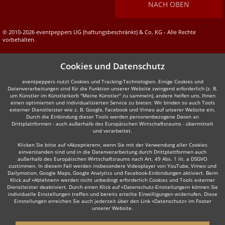
NACH OBEN
© 2010-2026 eventpeppers UG (haftungsbeschränkt) & Co. KG - Alle Rechte
vorbehalten.
Cookies und Datenschutz
eventpeppers nutzt Cookies und Tracking-Technologien. Einige Cookies und
Datenverarbeitungen sind für die Funktion unserer Website zwingend erforderlich (z. B.
um Künstler im Künstlerkorb "Meine Künstler" zu sammeln), andere helfen uns, Ihnen
einen optimierten und individualisierten Service zu bieten. Wir binden so auch Tools
externer Dienstleister wie z. B. Google, Facebook und Vimeo auf unserer Website ein.
Durch die Einbindung dieser Tools werden personenbezogene Daten an
Drittplattformen - auch außerhalb des Europäischen Wirtschaftsraums - übermittelt
und verarbeitet.
Klicken Sie bitte auf «Akzeptieren», wenn Sie mit der Verwendung aller Cookies
einverstanden sind und in die Datenverarbeitung durch Drittplattformen auch
außerhalb des Europäischen Wirtschaftsraums nach Art. 49 Abs. 1 lit. a DSGVO
zustimmen. In diesem Fall werden insbesondere Videoplayer von YouTube, Vimeo und
Dailymotion, Google Maps, Google Analytics und Facebook-Einbindungen aktiviert. Beim
Klick auf «Ablehnen» werden nicht unbedingt erforderlich Cookies und Tools externer
Dienstleister deaktiviert. Durch einen Klick auf «Datenschutz-Einstellungen» können Sie
individuelle Einstellungen treffen und bereits erteilte Einwilligungen widerrufen. Diese
Einstellungen erreichen Sie auch jederzeit über den Link «Datenschutz» im Footer
unserer Website.