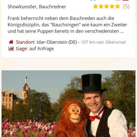
Künst
Kü
(5)
5,0
Showkünstler, Bauchredner
stellt
ste
von
Frank beherrscht neben dem Bauchreden auch die
Fotos
Vi
5
Königsdisziplin, das "Bauchsingen" wie kaum ein Zweiter
bereit
ber
Sternen
und hat seine Puppen bereits in den verschiedensten ...
Standort:
Idar-Oberstein
(DE)
-
107 km von Oberursel
Gage:
auf Anfrage