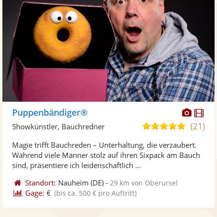
Diese
Di
Puppenbändiger®
Künst
Kü
(21)
4,9
Showkünstler, Bauchredner
stellt
ste
von
Magie trifft Bauchreden – Unterhaltung, die verzaubert.
Fotos
Vi
5
Während viele Männer stolz auf ihren Sixpack am Bauch
bereit
ber
Sternen
sind, präsentiere ich leidenschaftlich ...
Standort:
Nauheim
(DE)
-
29 km von Oberursel
Gage:
€
(bis ca. 500 € pro Auftritt)