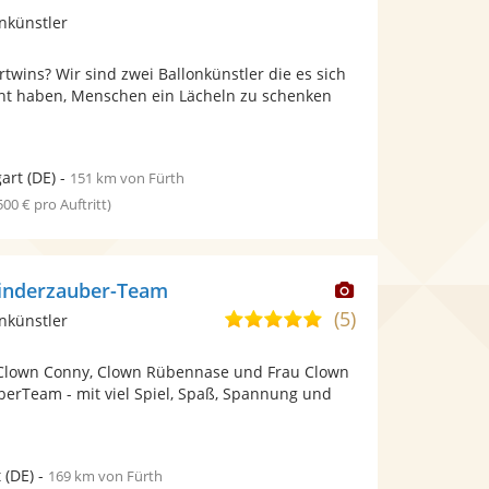
Künstler
nkünstler
stellt
Fotos
rtwins? Wir sind zwei Ballonkünstler die es sich
bereit.
ht haben, Menschen ein Lächeln zu schenken
.
gart
(DE)
-
151 km von Fürth
 500 € pro Auftritt)
Dieser
Kinderzauber-Team
Künstler
(5)
5,0
nkünstler
stellt
von
Fotos
a, Clown Conny, Clown Rübennase und Frau Clown
5
bereit.
berTeam - mit viel Spiel, Spaß, Spannung und
Sternen
t
(DE)
-
169 km von Fürth