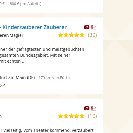
0 € - 1800 € pro Auftritt)
Dieser
Dieser
 - Kinderzauberer Zauberer
Künstler
Künstler
(30)
5,0
erer/Magier
stellt
stellt
von
Fotos
Videos
einer der gefragtesten und meistgebuchten
5
bereit.
bereit.
gesamten Bundesgebiet. Mit seiner
Sternen
it echten ...
furt am Main
(DE)
-
179 km von Fürth
age
Dieser
Dieser
Künstler
Künstler
(10)
5,0
n
stellt
stellt
von
Fotos
Videos
hr vielseitig. Vom Theater kommend, verzaubert
5