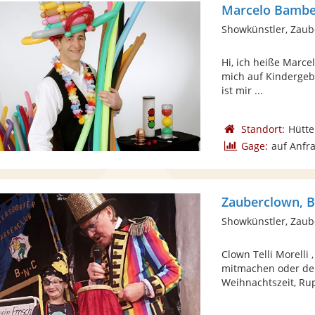
Marcelo Bambe
Showkünstler, Zaub
Hi, ich heiße Marce
mich auf Kindergebu
ist mir ...
Standort:
Hütt
Gage:
auf Anfr
Zauberclown, B
Showkünstler, Zaub
Clown Telli Morelli
mitmachen oder de
Weihnachtszeit, Rup