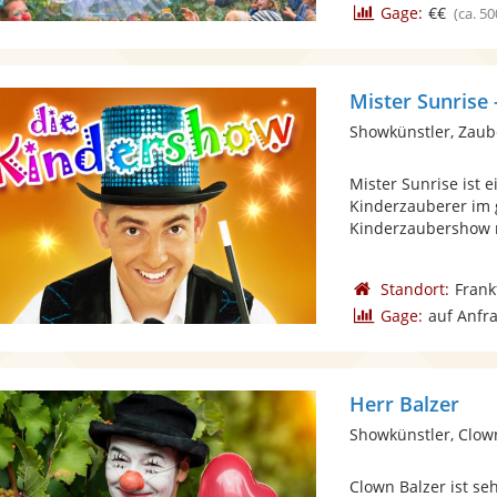
Gage:
€€
(ca. 50
Mister Sunrise
Showkünstler, Zaub
Mister Sunrise ist 
Kinderzauberer im 
Kinderzaubershow m
Standort:
Frank
Gage:
auf Anfr
Herr Balzer
Showkünstler, Clow
Clown Balzer ist se