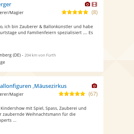
Dieser
Dieser
rger
Künstler
Künstler
(8)
5,0
erer/Magier
stellt
stellt
von
Fotos
Videos
lo, ich bin Zauberer & Ballonkünstler und habe
5
bereit.
bereit.
rtstage und Familienfeiern spezialisiert …. Es
Sternen
enberg
(DE)
-
204 km von Fürth
age
Dieser
allonfiguren ,Mäusezirkus
Künstler
(67)
4,8
erer/Magier
stellt
von
Fotos
 , Kindershow mit Spiel, Spass, Zauberei und
5
bereit.
r zaubernde Weihnachtsmann für die
Sternen
perts ...