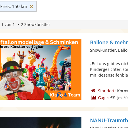
Umkreis: 150 km zurücksetzen
reis: 150 km
 1 von 1
2 Showkünstler
Ballone & meh
Showkünstler, Ballo
„Bei uns gibt es ni
Kindergesichter, so
mit Riesenseifenblas
Standort:
Korn
Gage:
€€
(ca. 50
NANU-Traumth