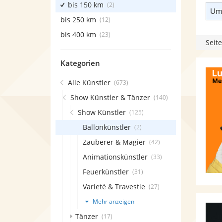
bis 150 km
(2)
Umk
bis 250 km
(12)
bis 400 km
(23)
Seite
Kategorien
Alle Künstler
(673)
Show Künstler & Tänzer
(140)
Show Künstler
(125)
Ballonkünstler
(2)
Zauberer & Magier
(42)
Animationskünstler
(33)
Feuerkünstler
(31)
Varieté & Travestie
(27)
Mehr anzeigen
Tänzer
(17)