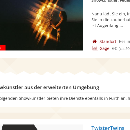
Showkünstler, Feue
Nanu lädt Sie ein, 
Sie in die zauberha
ist Augenfang ...
Standort:
Essli
Gage:
€€
(ca. 50
wkünstler aus der erweiterten Umgebung
folgenden Showkünstler bieten ihre Dienste ebenfalls in Fürth an,
TwisterTwins