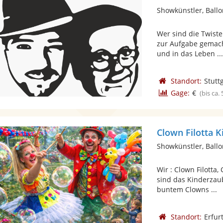
Showkünstler, Ballo
Wer sind die Twiste
zur Aufgabe gemac
und in das Leben ..
Standort:
Stutt
Gage:
€
(bis ca.
Clown Filotta 
Showkünstler, Ballo
Wir : Clown Filott
sind das Kinderzau
buntem Clowns ...
Standort:
Erfur