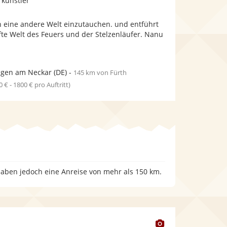
rkünstler
stellt
stellt
Fotos
Videos
in eine andere Welt einzutauchen. und entführt
bereit.
bereit.
fte Welt des Feuers und der Stelzenläufer. Nanu
ngen am Neckar
(DE)
-
145 km von Fürth
0 € - 1800 € pro Auftritt)
 haben jedoch eine Anreise von mehr als 150 km.
Dieser