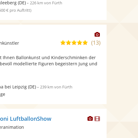
kleeberg
(DE)
-
226 km von Fürth
 500 € pro Auftritt)
Dieser
Künstler
(13)
4,9
nkünstler
stellt
von
Fotos
tet Ihnen Ballonkunst und Kinderschminken der
5
bereit.
bevoll modellierte Figuren begeistern Jung und
Sternen
a bei Leipzig
(DE)
-
239 km von Fürth
age
Dieser
Dieser
loni LuftballonShow
Künstler
Künstler
eranimation
stellt
stellt