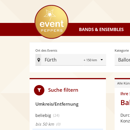
eventpeppers
BANDS & ENSEMBLES
Radius
Ort des Events
Kategorie
Fürth
Ballo
Ort
des
Events
Alle Kün
festlegen
Suche filtern
Ihre
Ba
Umkreis/Entfernung
Durc
beliebig
(24)
Konz
bis 50 km
(0)