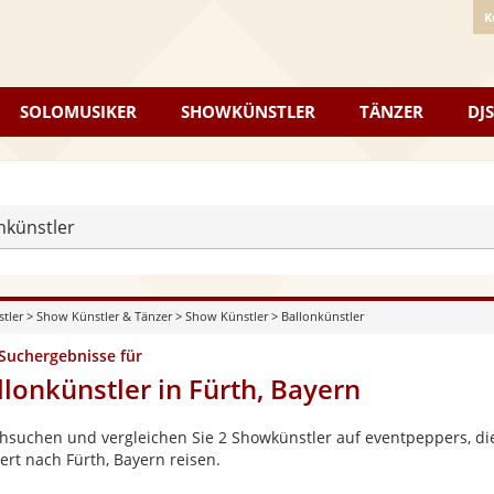
K
SOLOMUSIKER
SHOWKÜNSTLER
TÄNZER
DJS
nkünstler
stler
>
Show Künstler & Tänzer
>
Show Künstler
>
Ballonkünstler
 Suchergebnisse für
llonkünstler in Fürth, Bayern
hsuchen und vergleichen Sie 2 Showkünstler auf eventpeppers, die
ert nach Fürth, Bayern reisen.