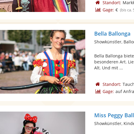
Standort:
Mark
Gage:
€
(bis ca.
Bella Ballonga
Showkünstler, Ballo
Bella Ballonga bie
besonderen Art. Lie
Alt. Und mit ...
Standort:
Tauch
Gage:
auf Anfr
Miss Peggy Bal
Showkünstler, Kind