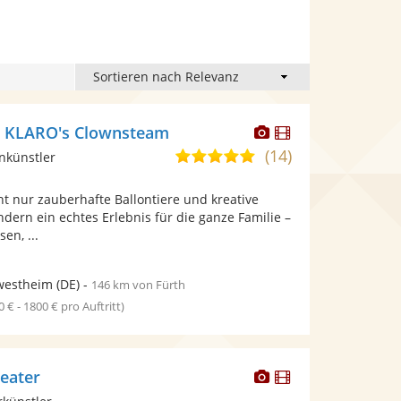
Dieser
Dieser
r KLARO's Clownsteam
Künstler
Künstler
(14)
5,0
nkünstler
stellt
stellt
von
Fotos
Videos
cht nur zauberhafte Ballontiere und kreative
5
bereit.
bereit.
ndern ein echtes Erlebnis für die ganze Familie –
Sternen
en, ...
westheim
(DE)
-
146 km von Fürth
0 € - 1800 € pro Auftritt)
Dieser
Dieser
eater
Künstler
Künstler