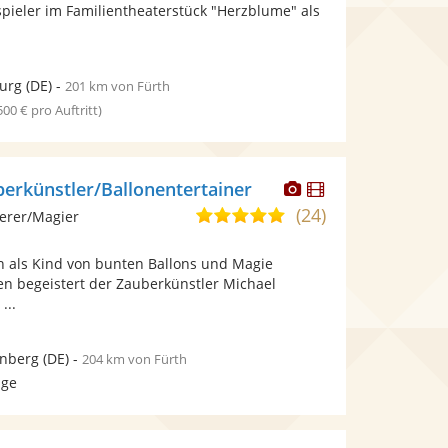
bereit.
bereit.
pieler im Familientheaterstück "Herzblume" als
Sternen
urg
(DE)
-
201 km von Fürth
 500 € pro Auftritt)
Dieser
Dieser
berkünstler/Ballonentertainer
Künstler
Künstler
(24)
4,9
erer/Magier
stellt
stellt
von
Fotos
Videos
n als Kind von bunten Ballons und Magie
5
bereit.
bereit.
hren begeistert der Zauberkünstler Michael
Sternen
...
enberg
(DE)
-
204 km von Fürth
age