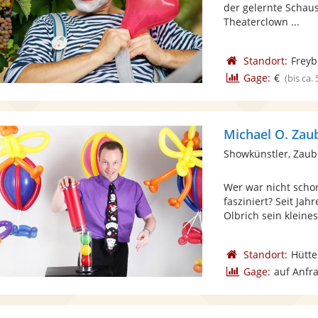
der gelernte Schaus
Theaterclown ...
Standort:
Freyb
Gage:
€
(bis ca.
Michael O. Zau
Showkünstler, Zaub
Wer war nicht scho
fasziniert? Seit Ja
Olbrich sein kleines 
Standort:
Hütt
Gage:
auf Anfr