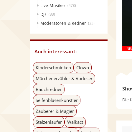
Live-Musiker
(478)
DJs
(33)
Moderatoren & Redner
(23)
Auch interessant:
Kinderschminken
Clown
Märchenerzähler & Vorleser
Sho
Bauchredner
Die 
Seifenblasenkünstler
Zauberer & Magier
Stelzenläufer
Walkact