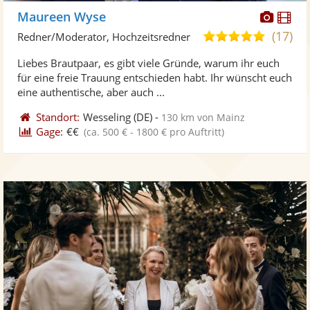
Diese
Di
Maureen Wyse
Künst
Kü
(17)
5,0
Redner/Moderator, Hochzeitsredner
stellt
ste
von
Liebes Brautpaar, es gibt viele Gründe, warum ihr euch
Fotos
Vi
5
für eine freie Trauung entschieden habt. Ihr wünscht euch
bereit
ber
Sternen
eine authentische, aber auch ...
Standort:
Wesseling
(DE)
-
130 km von Mainz
Gage:
€€
(ca. 500 € - 1800 € pro Auftritt)