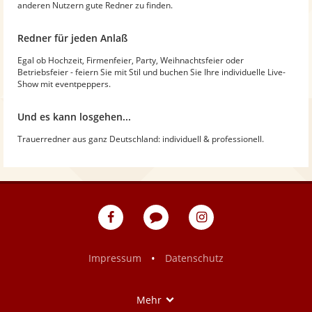
anderen Nutzern gute Redner zu finden.
Redner für jeden Anlaß
Egal ob Hochzeit, Firmenfeier, Party, Weihnachtsfeier oder
Betriebsfeier - feiern Sie mit Stil und buchen Sie Ihre individuelle Live-
Show mit eventpeppers.
Und es kann losgehen...
Trauerredner aus ganz Deutschland: individuell & professionell.
eventpeppers
Blog
eventpeppers
auf
auf
Facebook
Instagram
•
Impressum
Datenschutz
Show
Mehr