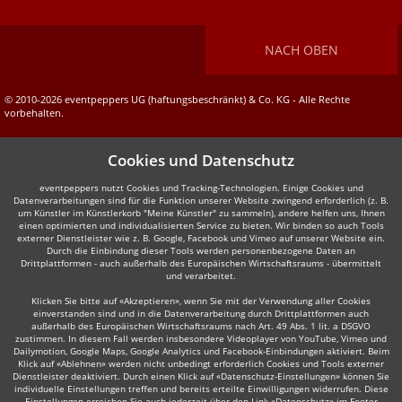
NACH OBEN
© 2010-2026 eventpeppers UG (haftungsbeschränkt) & Co. KG - Alle Rechte
vorbehalten.
Cookies und Datenschutz
eventpeppers nutzt Cookies und Tracking-Technologien. Einige Cookies und
Datenverarbeitungen sind für die Funktion unserer Website zwingend erforderlich (z. B.
um Künstler im Künstlerkorb "Meine Künstler" zu sammeln), andere helfen uns, Ihnen
einen optimierten und individualisierten Service zu bieten. Wir binden so auch Tools
externer Dienstleister wie z. B. Google, Facebook und Vimeo auf unserer Website ein.
Durch die Einbindung dieser Tools werden personenbezogene Daten an
Drittplattformen - auch außerhalb des Europäischen Wirtschaftsraums - übermittelt
und verarbeitet.
Klicken Sie bitte auf «Akzeptieren», wenn Sie mit der Verwendung aller Cookies
einverstanden sind und in die Datenverarbeitung durch Drittplattformen auch
außerhalb des Europäischen Wirtschaftsraums nach Art. 49 Abs. 1 lit. a DSGVO
zustimmen. In diesem Fall werden insbesondere Videoplayer von YouTube, Vimeo und
Dailymotion, Google Maps, Google Analytics und Facebook-Einbindungen aktiviert. Beim
Klick auf «Ablehnen» werden nicht unbedingt erforderlich Cookies und Tools externer
Dienstleister deaktiviert. Durch einen Klick auf «Datenschutz-Einstellungen» können Sie
individuelle Einstellungen treffen und bereits erteilte Einwilligungen widerrufen. Diese
Einstellungen erreichen Sie auch jederzeit über den Link «Datenschutz» im Footer