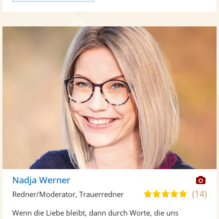
Di
Nadja Werner
Kü
(14)
5,0
Redner/Moderator, Trauerredner
ste
von
Wenn die Liebe bleibt, dann durch Worte, die uns
Fo
5