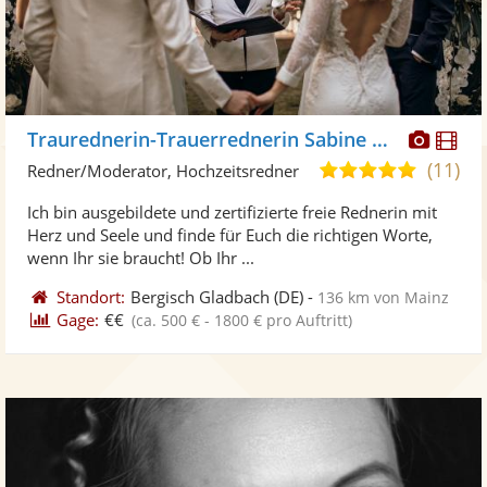
Diese
Di
Traurednerin-Trauerrednerin Sabine Heil
Künst
Kü
(11)
5,0
Redner/Moderator, Hochzeitsredner
stellt
ste
von
Ich bin ausgebildete und zertifizierte freie Rednerin mit
Fotos
Vi
5
Herz und Seele und finde für Euch die richtigen Worte,
bereit
ber
Sternen
wenn Ihr sie braucht! Ob Ihr ...
Standort:
Bergisch Gladbach
(DE)
-
136 km von Mainz
Gage:
€€
(ca. 500 € - 1800 € pro Auftritt)