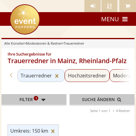
Künstler-
Künstler
Meine
eventpeppers
Login
A-
Künstle
MENU
Z
Alle Künstler
>
Moderatoren & Redner
>
Trauerredner
Ihre Suchergebnisse für
Trauerredner in Mainz, Rheinland-Pfalz
Zurück zu «Moderatoren & Redner»
Kategorie «Trauerredner» zurüc
Trauerredner
Hochzeitsredner
Moderato
1
FILTER
SUCHE ÄNDERN
Seite 1 von 1
4 Redner
Umkreis: 150 km zurücksetzen
Umkreis: 150 km