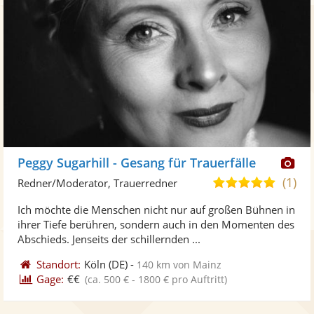
Di
Peggy Sugarhill - Gesang für Trauerfälle
Kü
(1)
5,0
Redner/Moderator, Trauerredner
ste
von
Ich möchte die Menschen nicht nur auf großen Bühnen in
Fo
5
ihrer Tiefe berühren, sondern auch in den Momenten des
ber
Sternen
Abschieds. Jenseits der schillernden ...
Standort:
Köln
(DE)
-
140 km von Mainz
Gage:
€€
(ca. 500 € - 1800 € pro Auftritt)