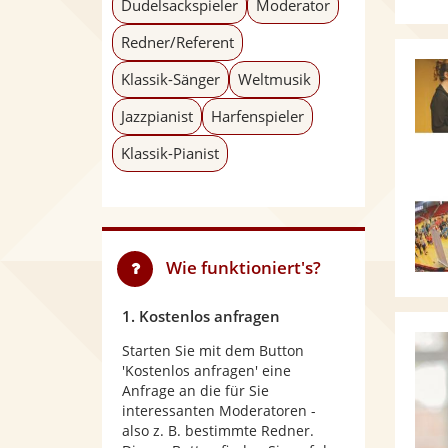
Dudelsackspieler
Moderator
Redner/Referent
Klassik-Sänger
Weltmusik
Jazzpianist
Harfenspieler
Klassik-Pianist
Wie funktioniert's?
1. Kostenlos anfragen
Starten Sie mit dem Button
'Kostenlos anfragen' eine
Anfrage an die für Sie
interessanten Moderatoren -
also z. B. bestimmte Redner.