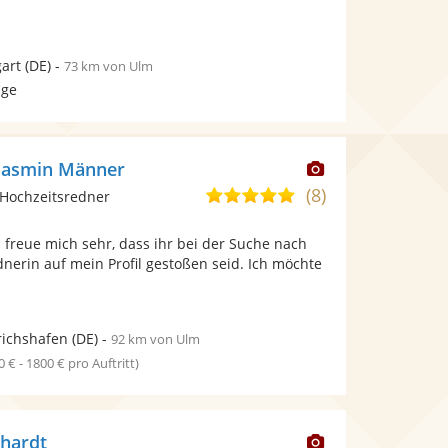
gart
(DE)
-
73 km von Ulm
age
Dieser
 Jasmin Männer
Künstler
(8)
5,0
Hochzeitsredner
stellt
von
Fotos
ch freue mich sehr, dass ihr bei der Suche nach
5
bereit.
dnerin auf mein Profil gestoßen seid. Ich möchte
Sternen
richshafen
(DE)
-
92 km von Ulm
0 € - 1800 € pro Auftritt)
Dieser
khardt