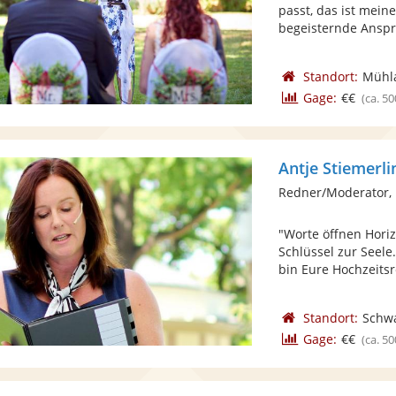
passt, das ist mein
begeisternde Anspra
Standort:
Mühl
Gage:
€€
(ca. 50
Antje Stiemerli
Redner/Moderator,
"Worte öffnen Hori
Schlüssel zur Seel
bin Eure Hochzeitsr
Standort:
Schw
Gage:
€€
(ca. 50