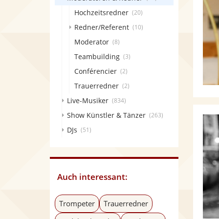
Hochzeitsredner
(20)
Redner/Referent
(10)
Moderator
(8)
Teambuilding
(3)
Conférencier
(2)
Trauerredner
(2)
Live-Musiker
(834)
Show Künstler & Tänzer
(263)
DJs
(51)
Auch interessant:
Trompeter
Trauerredner