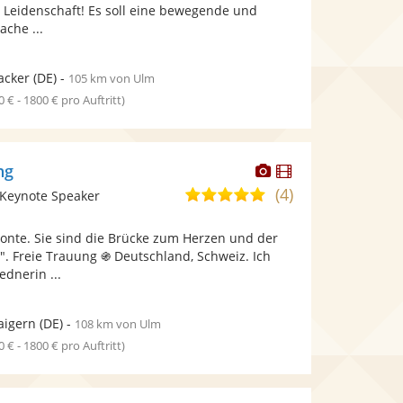
bereit.
bereit.
e Leidenschaft! Es soll eine bewegende und
Sternen
che ...
acker
(DE)
-
105 km von Ulm
0 € - 1800 € pro Auftritt)
Dieser
Dieser
ng
Künstler
Künstler
(4)
4,8
 Keynote Speaker
stellt
stellt
von
Fotos
Videos
zonte. Sie sind die Brücke zum Herzen und der
5
bereit.
bereit.
e.". Freie Trauung ֍ Deutschland, Schweiz. Ich
Sternen
ednerin ...
aigern
(DE)
-
108 km von Ulm
0 € - 1800 € pro Auftritt)