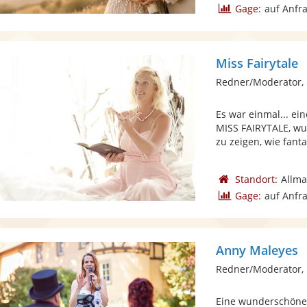
Gage:
auf Anfr
Miss Fairytale
Redner/Moderator,
Es war einmal... e
MISS FAIRYTALE, w
zu zeigen, wie fantas
Standort:
Allm
Gage:
auf Anfr
Anny Maleyes
Redner/Moderator, 
Eine wunderschöne 