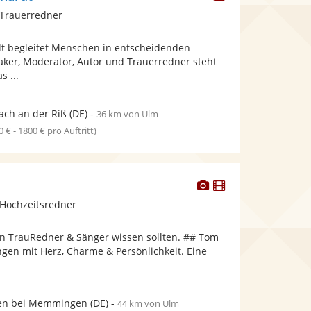
Künstler
 Trauerredner
stellt
Fotos
t begleitet Menschen in entscheidenden
bereit.
ker, Moderator, Autor und Trauerredner steht
s ...
ach an der Riß
(DE)
-
36 km von Ulm
0 € - 1800 € pro Auftritt)
Dieser
Dieser
Künstler
Künstler
Hochzeitsredner
stellt
stellt
Fotos
Videos
en TrauRedner & Sänger wissen sollten. ## Tom
bereit.
bereit.
ngen mit Herz, Charme & Persönlichkeit. Eine
en bei Memmingen
(DE)
-
44 km von Ulm