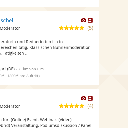
Dieser
Dieser
schel
Künstler
Künstler
(5)
5,0
 Moderator
stellt
stellt
von
Fotos
Videos
eratorin und Rednerin bin ich in
5
bereit.
bereit.
Bereichen tätig. Klassischen Bühnenmoderation
Sternen
 Tätigkeiten ...
gart
(DE)
-
73 km von Ulm
0 € - 1800 € pro Auftritt)
Dieser
Dieser
Künstler
Künstler
(4)
5,0
 Moderator
stellt
stellt
von
Fotos
Videos
n für. (Online) Event. Webinar. (Video)
5
bereit.
bereit.
ybrid) Veranstaltung. Podiumsdiskussion / Panel
Sternen