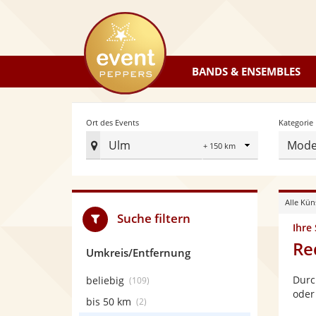
eventpeppers
BANDS & ENSEMBLES
Radius
Ort des Events
Kategorie
Ulm
Mode
Ort
des
Events
Alle Kün
festlegen
Suche filtern
Ihre
Re
Umkreis/Entfernung
Durc
beliebig
(109)
oder
bis 50 km
(2)