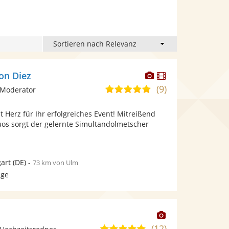
Dieser
Dieser
on Diez
Künstler
Künstler
(9)
4,9
 Moderator
stellt
stellt
von
Fotos
Videos
 Herz für Ihr erfolgreiches Event! Mitreißend
5
bereit.
bereit.
uos sorgt der gelernte Simultandolmetscher
Sternen
gart
(DE)
-
73 km von Ulm
age
Dieser
Künstler
(12)
5,0