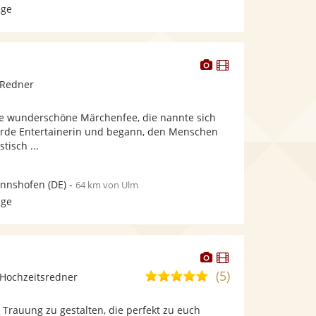
age
Dieser
Dieser
Künstler
Künstler
 Redner
stellt
stellt
Fotos
Videos
ine wunderschöne Märchenfee, die nannte sich
bereit.
bereit.
urde Entertainerin und begann, den Menschen
tisch ...
annshofen
(DE)
-
64 km von Ulm
age
Dieser
Dieser
Künstler
Künstler
(5)
5,0
Hochzeitsredner
stellt
stellt
von
Fotos
Videos
Trauung zu gestalten, die perfekt zu euch
5