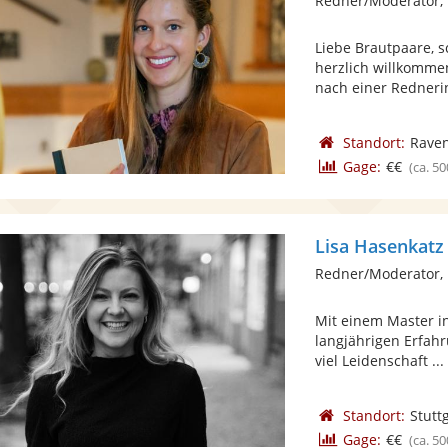
Redner/Moderator, 
Liebe Brautpaare, s
herzlich willkommen
nach einer Rednerin
Standort:
Rave
Gage:
€€
(ca. 50
Lisa Hasenkatz
Redner/Moderator, 
Mit einem Master i
langjährigen Erfahr
viel Leidenschaft ...
Standort:
Stutt
Gage:
€€
(ca. 50