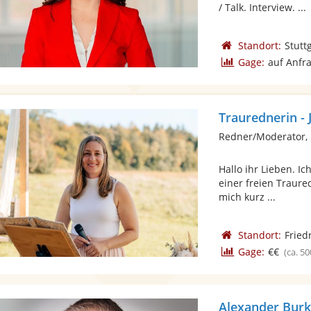
/ Talk. Interview. ...
Standort:
Stutt
Gage:
auf Anfr
Traurednerin -
Redner/Moderator, 
Hallo ihr Lieben. I
einer freien Traure
mich kurz ...
Standort:
Fried
Gage:
€€
(ca. 50
Alexander Bur