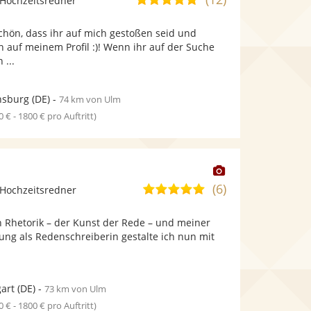
Hochzeitsredner
stellt
von
Fotos
chön, dass ihr auf mich gestoßen seid und
5
bereit.
 auf meinem Profil :)! Wenn ihr auf der Suche
Sternen
 ...
nsburg
(DE)
-
74 km von Ulm
0 € - 1800 € pro Auftritt)
Dieser
Künstler
(6)
5,0
Hochzeitsredner
stellt
von
Fotos
n Rhetorik – der Kunst der Rede – und meiner
5
bereit.
ung als Redenschreiberin gestalte ich nun mit
Sternen
gart
(DE)
-
73 km von Ulm
0 € - 1800 € pro Auftritt)