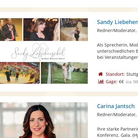
Sandy Liebehen
Redner/Moderator,
Als Sprecherin, Mod
unterschiedlichen 
bei Veranstaltungen,
Standort:
Stutt
Gage:
€€
(ca. 50
Carina Jantsch
Redner/Moderator,
Ihre starke Partneri
Konferenz. Gala. (H