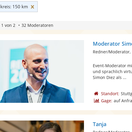
Umkreis: 150 km zurücksetzen
reis: 150 km
 1 von 2
32 Moderatoren
Moderator Sim
Redner/Moderator,
Event-Moderator mit
und sprachlich virt
Simon Diez als ...
Standort:
Stutt
Gage:
auf Anfr
Tanja