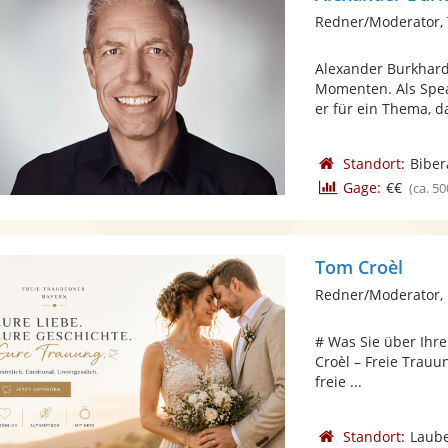
Redner/Moderator,
Alexander Burkhard
Momenten. Als Spea
er für ein Thema, da
Standort:
Biber
Gage:
€€
(ca. 50
Tom Croèl
Redner/Moderator, 
# Was Sie über Ihr
Croèl – Freie Trauu
freie ...
Standort:
Laub