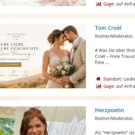
Gage:
auf Anfr
Tom Croèl
Redner/Moderator, 
# Was Sie über Ihr
Croèl – Freie Trauu
freie ...
Standort:
Laub
Gage:
auf Anfr
Herzpoetin
Redner/Moderator, 
Als "Herzpoetin" is