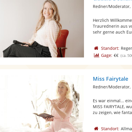
Redner/Moderator, 
Herzlich Willkomme
Traurednerin aus v
sehr gerne auch Eur
Standort:
Rege
Gage:
€€
(ca. 50
Miss Fairytale
Redner/Moderator,
Es war einmal... e
MISS FAIRYTALE, w
zu zeigen, wie fantas
Standort:
Allm