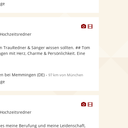
age
Dieser
Dieser
Künstler
Künstler
Hochzeitsredner
stellt
stellt
Fotos
Videos
en TrauRedner & Sänger wissen sollten. ## Tom
bereit.
bereit.
ngen mit Herz, Charme & Persönlichkeit. Eine
en bei Memmingen
(DE)
-
97 km von München
age
Dieser
Dieser
Künstler
Künstler
Hochzeitsredner
stellt
stellt
Fotos
Videos
t es meine Berufung und meine Leidenschaft,