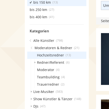
bis 150 km
(13)
Umk
bis 250 km
(27)
bis 400 km
(41)
Seite
Kategorien
Alle Künstler
(798)
Moderatoren & Redner
(21)
Hochzeitsredner
(13)
Redner/Referent
(6)
Moderator
(4)
Teambuilding
(4)
Trauerredner
(2)
Live-Musiker
(583)
Show Künstler & Tänzer
(148)
DJs
(47)