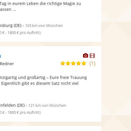
bereit.
bereit.
ag in eurem Leben die richtige Magie zu
assen ...
nsburg
(DE)
-
103 km von München
0 € - 1800 € pro Auftritt)
Dieser
Dieser
n
Künstler
Künstler
(1)
5,0
 Redner
stellt
stellt
von
Fotos
Videos
inzigartig und großartig – Eure freie Trauung
5
bereit.
bereit.
 Eigentlich gibt es diesem Satz nicht viel
Sternen
enfelden
(DE)
-
121 km von München
0 € - 1800 € pro Auftritt)