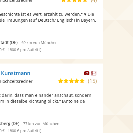
Hochzeitsredner
stellt
von
Fotos
eschichte ist es wert, erzählt zu werden." ♥ Die
5
bereit.
eie Trauungen (auf Deutsch/ Englisch) in Bayern,
Sternen
stadt
(DE)
-
69 km von München
0 € - 1800 € pro Auftritt)
Dieser
Dieser
a Kunstmann
Künstler
Künstler
(15)
5,0
Hochzeitsredner
stellt
stellt
von
Fotos
Videos
ht darin, dass man einander anschaut, sondern
5
bereit.
bereit.
 in dieselbe Richtung blickt.“ (Antoine de
Sternen
sberg
(DE)
-
77 km von München
0 € - 1800 € pro Auftritt)