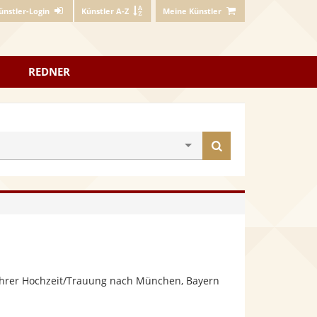
ünstler-Login
Künstler A-Z
Meine Künstler
REDNER
Künstler
finden
 Ihrer Hochzeit/Trauung nach München, Bayern