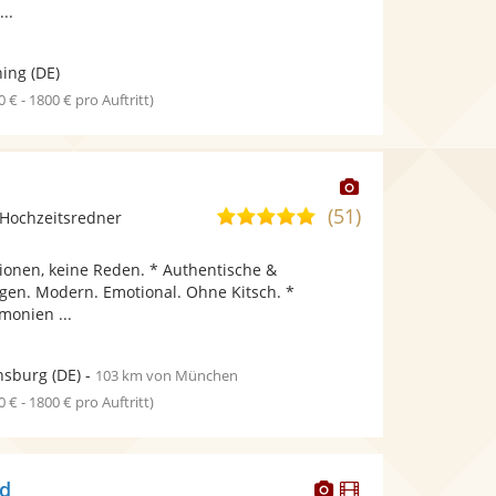
...
ning
(DE)
0 € - 1800 € pro Auftritt)
Dieser
Künstler
(51)
5,0
Hochzeitsredner
stellt
von
Fotos
ionen, keine Reden. * Authentische &
5
bereit.
ngen. Modern. Emotional. Ohne Kitsch. *
Sternen
monien ...
nsburg
(DE)
-
103 km von München
0 € - 1800 € pro Auftritt)
Dieser
Dieser
nd