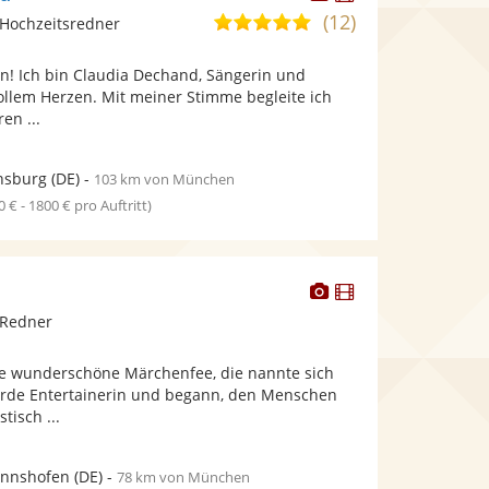
Künstler
Künstler
(12)
5,0
Hochzeitsredner
stellt
stellt
von
Fotos
Videos
n! Ich bin Claudia Dechand, Sängerin und
5
bereit.
bereit.
ollem Herzen. Mit meiner Stimme begleite ich
Sternen
en ...
nsburg
(DE)
-
103 km von München
0 € - 1800 € pro Auftritt)
Dieser
Dieser
Künstler
Künstler
 Redner
stellt
stellt
Fotos
Videos
ine wunderschöne Märchenfee, die nannte sich
bereit.
bereit.
urde Entertainerin und begann, den Menschen
tisch ...
annshofen
(DE)
-
78 km von München