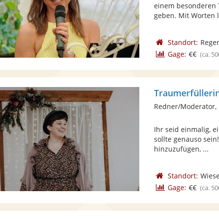
einem besonderen T
geben. Mit Worten l
Standort:
Rege
Gage:
€€
(ca. 50
Traumerfülleri
Redner/Moderator,
Ihr seid einmalig, e
sollte genauso sein!
hinzuzufügen, ...
Standort:
Wies
Gage:
€€
(ca. 50