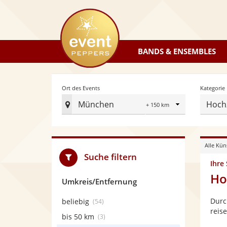
eventpeppers
BANDS & ENSEMBLES
Radius
Ort des Events
Kategorie
München
Hoch
Ort
des
Events
Alle Kün
festlegen
Suche filtern
Ihre
Ho
Umkreis/Entfernung
Durc
beliebig
(54)
reise
bis 50 km
(3)