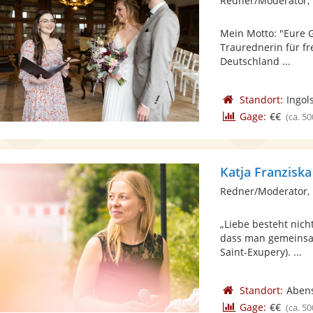
Redner/Moderator, 
Mein Motto: "Eure G
Traurednerin für fr
Deutschland ...
Standort:
Ingol
Gage:
€€
(ca. 50
Katja Franzisk
Redner/Moderator, 
„Liebe besteht nic
dass man gemeinsam
Saint-Exupery). ...
Standort:
Aben
Gage:
€€
(ca. 50