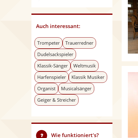
Auch interessant:
Trompeter
Trauerredner
Dudelsackspieler
Klassik-Sänger
Weltmusik
Harfenspieler
Klassik Musiker
Organist
Musicalsänger
Geiger & Streicher
Wie funktioniert's?