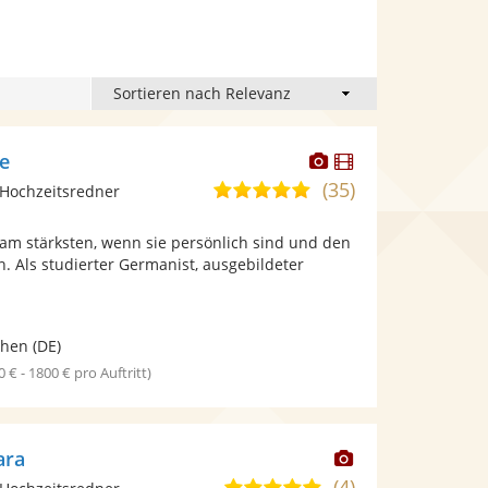
Dieser
Dieser
e
Künstler
Künstler
(35)
5,0
Hochzeitsredner
stellt
stellt
von
Fotos
Videos
am stärksten, wenn sie persönlich sind und den
5
bereit.
bereit.
en. Als studierter Germanist, ausgebildeter
Sternen
.
hen
(DE)
0 € - 1800 € pro Auftritt)
Dieser
ara
Künstler
(4)
5,0