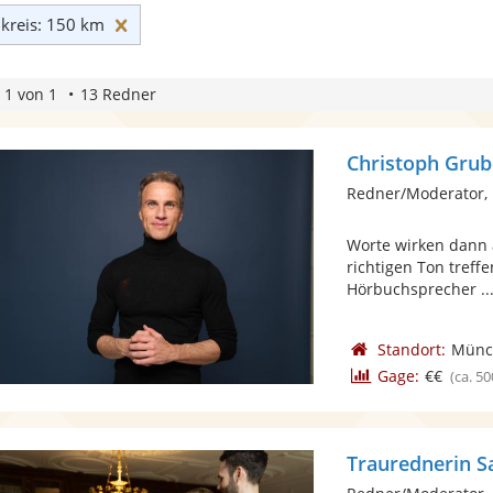
Umkreis: 150 km zurücksetzen
reis: 150 km
 1 von 1
13 Redner
Christoph Grub
Redner/Moderator, 
Worte wirken dann 
richtigen Ton treff
Hörbuchsprecher ..
Standort:
Münc
Gage:
€€
(ca. 50
Traurednerin S