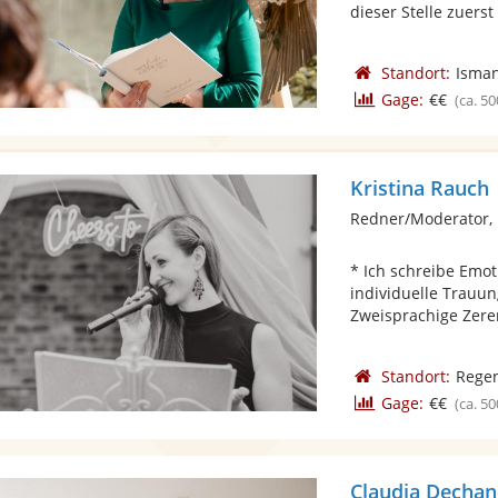
dieser Stelle zuerst 
Standort:
Isma
Gage:
€€
(ca. 50
Kristina Rauch
Redner/Moderator, 
* Ich schreibe Emot
individuelle Trauu
Zweisprachige Zere
Standort:
Rege
Gage:
€€
(ca. 50
Claudia Decha