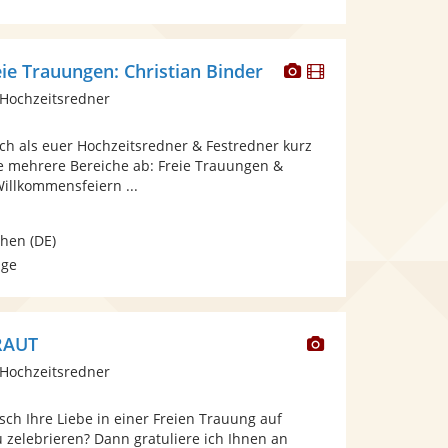
Dieser
Dieser
ie Trauungen: Christian Binder
Künstler
Künstler
Hochzeitsredner
stellt
stellt
Fotos
Videos
ch als euer Hochzeitsredner & Festredner kurz
bereit.
bereit.
ke mehrere Bereiche ab: Freie Trauungen &
llkommensfeiern ...
hen
(DE)
age
Dieser
RAUT
Künstler
Hochzeitsredner
stellt
Fotos
ch Ihre Liebe in einer Freien Trauung auf
bereit.
 zelebrieren? Dann gratuliere ich Ihnen an