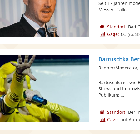
Seit 17 Jahren mode
Messen, Talk- ...
Standort:
Bad O
Gage:
€€
(ca. 50
Bartuschka Ber
Redner/Moderator, 
Bartuschka ist wie B
Show- und Improvis
Publikum: ...
Standort:
Berli
Gage:
auf Anfr