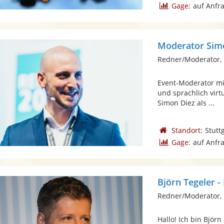
Gage:
auf Anfr
Moderator Sim
Redner/Moderator,
Event-Moderator mit
und sprachlich virt
Simon Diez als ...
Standort:
Stutt
Gage:
auf Anfr
Björn Tegeler 
Redner/Moderator,
Hallo! Ich bin Björ