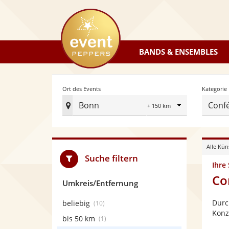
eventpeppers
BANDS & ENSEMBLES
Radius
Ort des Events
Kategorie
Bonn
Confé
Ort
des
Events
Alle Kün
festlegen
Suche filtern
Ihre
Co
Umkreis/Entfernung
Durc
beliebig
(10)
Konz
bis 50 km
(1)