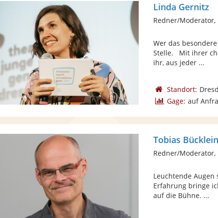
Linda Gernitz
Redner/Moderator,
Wer das besondere E
Stelle. Mit ihrer c
ihr, aus jeder ...
Standort:
Dres
Gage:
auf Anfr
Tobias Bücklei
Redner/Moderator,
Leuchtende Augen st
Erfahrung bringe i
auf die Bühne. ...