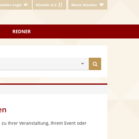
ünstler-Login
Künstler A-Z
Meine Künstler
REDNER
Künstler
finden
en
zu Ihrer Veranstaltung, Ihrem Event oder