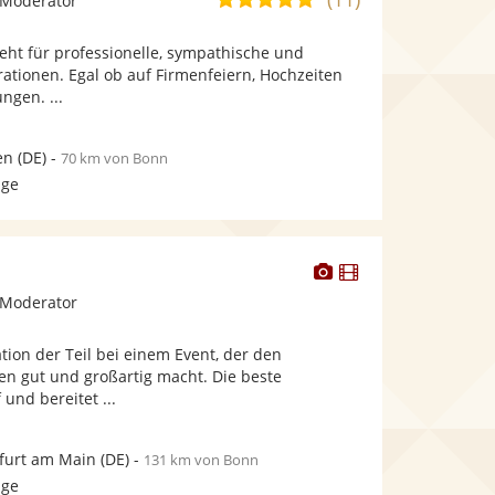
 Moderator
stellt
stellt
von
Fotos
Videos
eht für professionelle, sympathische und
5
bereit.
bereit.
ationen. Egal ob auf Firmenfeiern, Hochzeiten
Sternen
ngen. ...
en
(DE)
-
70 km von Bonn
age
Dieser
Dieser
Künstler
Künstler
 Moderator
stellt
stellt
Fotos
Videos
tion der Teil bei einem Event, der den
bereit.
bereit.
en gut und großartig macht. Die beste
 und bereitet ...
furt am Main
(DE)
-
131 km von Bonn
age