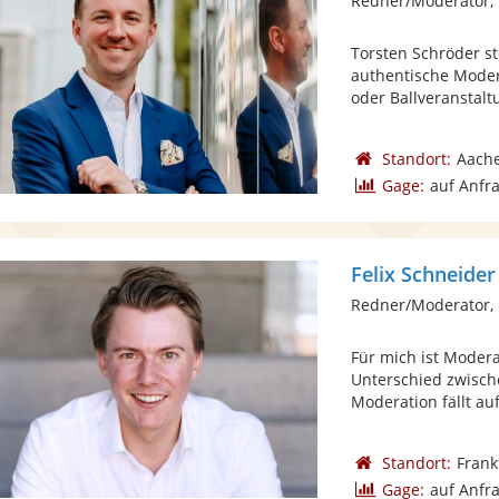
Redner/Moderator,
Torsten Schröder st
authentische Moder
oder Ballveranstaltu
Standort:
Aach
Gage:
auf Anfr
Felix Schneider
Redner/Moderator,
Für mich ist Modera
Unterschied zwisch
Moderation fällt auf
Standort:
Frank
Gage:
auf Anfr