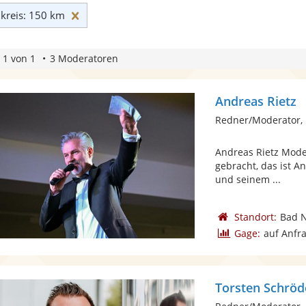
Umkreis: 150 km zurücksetzen
reis: 150 km
 1 von 1
3 Moderatoren
Andreas Rietz
Redner/Moderator,
Andreas Rietz Mode
gebracht, das ist A
und seinem ...
Standort:
Bad 
Gage:
auf Anfr
Torsten Schröd