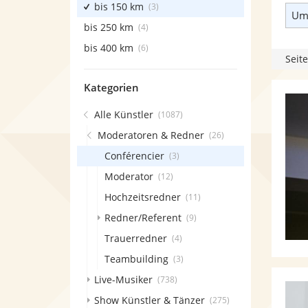
bis 150 km
(3)
Umk
bis 250 km
(4)
bis 400 km
(6)
Seite
Kategorien
Alle Künstler
(1087)
Moderatoren & Redner
(26)
Conférencier
(3)
Moderator
(12)
Hochzeitsredner
(11)
Redner/Referent
(9)
Trauerredner
(4)
Teambuilding
(3)
Live-Musiker
(738)
Show Künstler & Tänzer
(275)