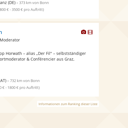
tanz
(DE)
-
373 km von Bonn
1800 € - 3500 € pro Auftritt)
Dieser
Dieser
h
Künstler
Künstler
 Moderator
stellt
stellt
Fotos
Videos
pp Horwath – alias „Der Fil" – selbstständiger
bereit.
bereit.
ortmoderator & Conférencier aus Graz,
(AT)
-
732 km von Bonn
0 € - 1800 € pro Auftritt)
Informationen zum Ranking dieser Liste