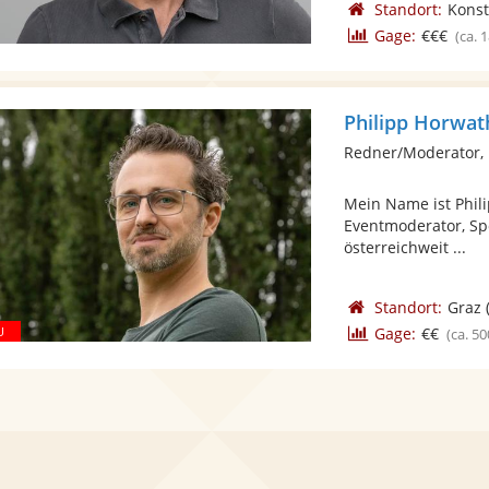
Standort:
Kons
Gage:
€€€
(ca. 
Philipp Horwat
Redner/Moderator,
Mein Name ist Phili
Eventmoderator, Sp
österreichweit ...
Standort:
Graz
Gage:
€€
(ca. 50