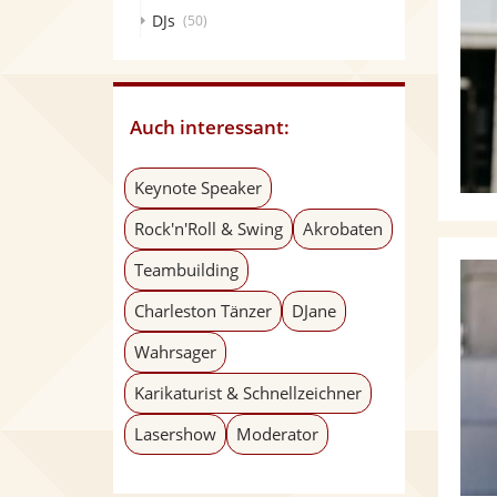
DJs
(50)
Auch interessant:
Keynote Speaker
Rock'n'Roll & Swing
Akrobaten
Teambuilding
Charleston Tänzer
DJane
Wahrsager
Karikaturist & Schnellzeichner
Lasershow
Moderator