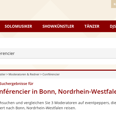
K
SOLOMUSIKER
SHOWKÜNSTLER
TÄNZER
DJS
rencier
stler
>
Moderatoren & Redner
>
Conférencier
 Suchergebnisse für
nférencier in Bonn, Nordrhein-Westfal
hsuchen und vergleichen Sie 3 Moderatoren auf eventpeppers, die 
ert nach Bonn, Nordrhein-Westfalen reisen.