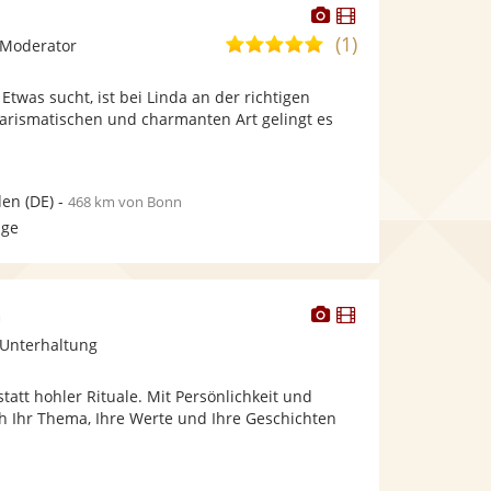
Dieser
Dieser
Künstler
Künstler
(1)
5,0
 Moderator
stellt
stellt
von
Fotos
Videos
twas sucht, ist bei Linda an der richtigen
5
bereit.
bereit.
harismatischen und charmanten Art gelingt es
Sternen
den
(DE)
-
468 km von Bonn
age
Dieser
Dieser
n
Künstler
Künstler
 Unterhaltung
stellt
stellt
Fotos
Videos
att hohler Rituale. Mit Persönlichkeit und
bereit.
bereit.
ch Ihr Thema, Ihre Werte und Ihre Geschichten