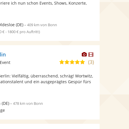
bereit.
bereit.
riere ich nun schon Events, Shows, Konzerte,
Sternen
ldesloe
(DE)
-
409 km von Bonn
0 € - 1800 € pro Auftritt)
Dieser
Dieser
lin
Künstler
Künstler
(3)
4,9
Event
stellt
stellt
von
Fotos
Videos
erlin: Vielfältig, überraschend, schräg! Wortwitz,
5
bereit.
bereit.
ationstalent und ein ausgeprägtes Gespür fürs
Sternen
n
(DE)
-
478 km von Bonn
age