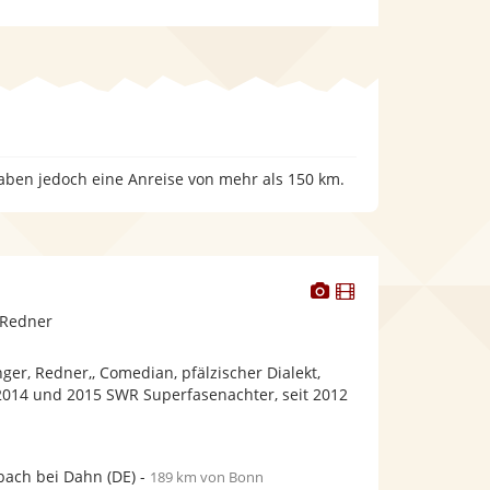
haben jedoch eine Anreise von mehr als 150 km.
Dieser
Dieser
Künstler
Künstler
 Redner
stellt
stellt
Fotos
Videos
ger, Redner,, Comedian, pfälzischer Dialekt,
bereit.
bereit.
 2014 und 2015 SWR Superfasenachter, seit 2012
bach bei Dahn
(DE)
-
189 km von Bonn