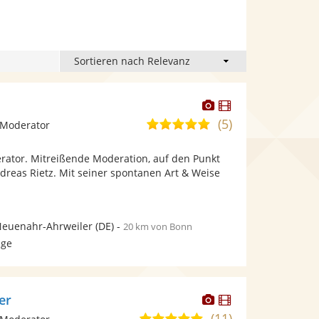
Dieser
Dieser
Künstler
Künstler
(5)
5,0
 Moderator
stellt
stellt
von
Fotos
Videos
rator. Mitreißende Moderation, auf den Punkt
5
bereit.
bereit.
ndreas Rietz. Mit seiner spontanen Art & Weise
Sternen
Neuenahr-Ahrweiler
(DE)
-
20 km von Bonn
age
Dieser
Dieser
er
Künstler
Künstler
(11)
4,9