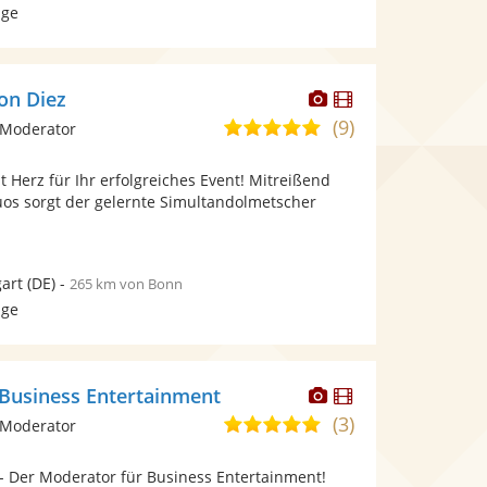
age
Dieser
Dieser
on Diez
Künstler
Künstler
(9)
4,9
 Moderator
stellt
stellt
von
Fotos
Videos
 Herz für Ihr erfolgreiches Event! Mitreißend
5
bereit.
bereit.
uos sorgt der gelernte Simultandolmetscher
Sternen
gart
(DE)
-
265 km von Bonn
age
Dieser
Dieser
- Business Entertainment
Künstler
Künstler
(3)
4,9
 Moderator
stellt
stellt
von
Fotos
Videos
n - Der Moderator für Business Entertainment!
5