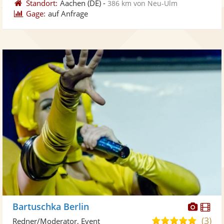
Standort:
Aachen
(DE)
-
386 km von Neu-Ulm
Gage:
auf Anfrage
Diese
Di
Bartuschka Berlin
Künst
Kü
(3)
4,9
Redner/Moderator, Event