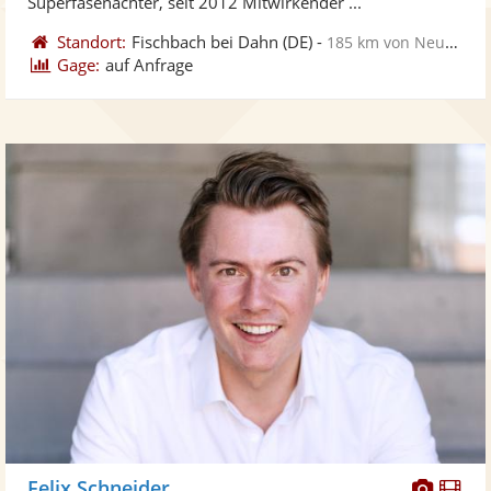
Superfasenachter, seit 2012 Mitwirkender ...
Standort:
Fischbach bei Dahn
(DE)
-
185 km von Neu-Ulm
Gage:
auf Anfrage
Diese
Di
Felix Schneider