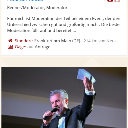
Künst
Kü
Redner/Moderator, Moderator
stellt
ste
Für mich ist Moderation der Teil bei einem Event, der den
Fotos
Vi
Unterschied zwischen gut und großartig macht. Die beste
bereit
ber
Moderation fällt auf und bereitet ...
Standort:
Frankfurt am Main
(DE)
-
214 km von Neu-Ulm
Gage:
auf Anfrage