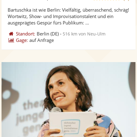
stellt
ste
von
Bartuschka ist wie Berlin: Vielfältig, überraschend, schräg!
Fotos
Vi
5
Wortwitz, Show- und Improvisationstalent und ein
bereit
ber
Sternen
ausgeprägtes Gespür fürs Publikum: ...
Standort:
Berlin
(DE)
-
516 km von Neu-Ulm
Gage:
auf Anfrage