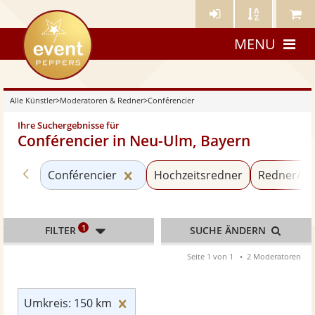
Künstler-
Künstler
Meine
eventpeppers
Login
A-
Künstle
MENU
Z
Alle Künstler
>
Moderatoren & Redner
>
Conférencier
Ihre Suchergebnisse für
Conférencier in Neu-Ulm, Bayern
Zurück zu «Moderatoren & Redner»
Kategorie «Conférencier» zurück
Conférencier
Hochzeitsredner
Redner/Re
1
FILTER
SUCHE ÄNDERN
Seite 1 von 1
2 Moderatoren
Umkreis: 150 km zurücksetzen
Umkreis: 150 km