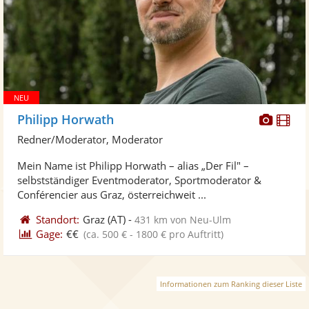
Diese
Di
Philipp Horwath
Künst
Kü
Redner/Moderator, Moderator
stellt
ste
Mein Name ist Philipp Horwath – alias „Der Fil" –
Fotos
Vi
selbstständiger Eventmoderator, Sportmoderator &
bereit
ber
Conférencier aus Graz, österreichweit ...
Standort:
Graz
(AT)
-
431 km von Neu-Ulm
Gage:
€€
(ca. 500 € - 1800 € pro Auftritt)
Informationen zum Ranking dieser Liste