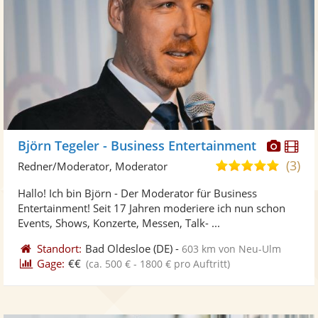
Diese
Di
Björn Tegeler - Business Entertainment
Künst
Kü
(3)
4,9
Redner/Moderator, Moderator
stellt
ste
von
Hallo! Ich bin Björn - Der Moderator für Business
Fotos
Vi
5
Entertainment! Seit 17 Jahren moderiere ich nun schon
bereit
ber
Sternen
Events, Shows, Konzerte, Messen, Talk- ...
Standort:
Bad Oldesloe
(DE)
-
603 km von Neu-Ulm
Gage:
€€
(ca. 500 € - 1800 € pro Auftritt)