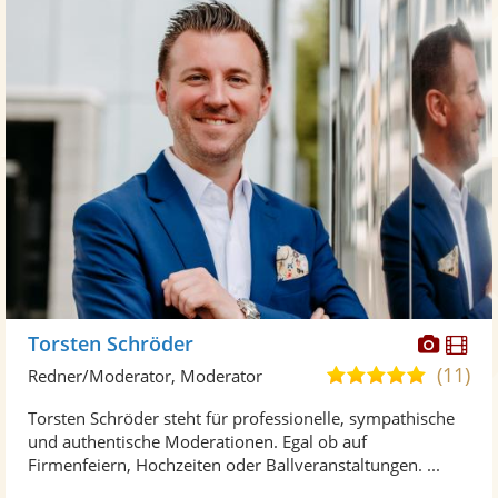
Diese
Di
Torsten Schröder
Künst
Kü
(11)
4,9
Redner/Moderator, Moderator
stellt
ste
von
Torsten Schröder steht für professionelle, sympathische
Fotos
Vi
5
und authentische Moderationen. Egal ob auf
bereit
ber
Sternen
Firmenfeiern, Hochzeiten oder Ballveranstaltungen. ...