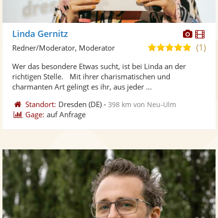
Diese
Di
Linda Gernitz
Künst
Kü
(1)
5,0
Redner/Moderator, Moderator
stellt
ste
von
Wer das besondere Etwas sucht, ist bei Linda an der
Fotos
Vi
5
richtigen Stelle. Mit ihrer charismatischen und
bereit
ber
Sternen
charmanten Art gelingt es ihr, aus jeder ...
Standort:
Dresden
(DE)
-
398 km von Neu-Ulm
Gage:
auf Anfrage