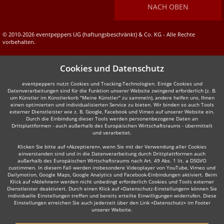
NACH OBEN
© 2010-2026 eventpeppers UG (haftungsbeschränkt) & Co. KG - Alle Rechte
vorbehalten.
Cookies und Datenschutz
eventpeppers nutzt Cookies und Tracking-Technologien. Einige Cookies und
Datenverarbeitungen sind für die Funktion unserer Website zwingend erforderlich (z. B.
um Künstler im Künstlerkorb "Meine Künstler" zu sammeln), andere helfen uns, Ihnen
einen optimierten und individualisierten Service zu bieten. Wir binden so auch Tools
externer Dienstleister wie z. B. Google, Facebook und Vimeo auf unserer Website ein.
Durch die Einbindung dieser Tools werden personenbezogene Daten an
Drittplattformen - auch außerhalb des Europäischen Wirtschaftsraums - übermittelt
und verarbeitet.
Klicken Sie bitte auf «Akzeptieren», wenn Sie mit der Verwendung aller Cookies
einverstanden sind und in die Datenverarbeitung durch Drittplattformen auch
außerhalb des Europäischen Wirtschaftsraums nach Art. 49 Abs. 1 lit. a DSGVO
zustimmen. In diesem Fall werden insbesondere Videoplayer von YouTube, Vimeo und
Dailymotion, Google Maps, Google Analytics und Facebook-Einbindungen aktiviert. Beim
Klick auf «Ablehnen» werden nicht unbedingt erforderlich Cookies und Tools externer
Dienstleister deaktiviert. Durch einen Klick auf «Datenschutz-Einstellungen» können Sie
individuelle Einstellungen treffen und bereits erteilte Einwilligungen widerrufen. Diese
Einstellungen erreichen Sie auch jederzeit über den Link «Datenschutz» im Footer
unserer Website.