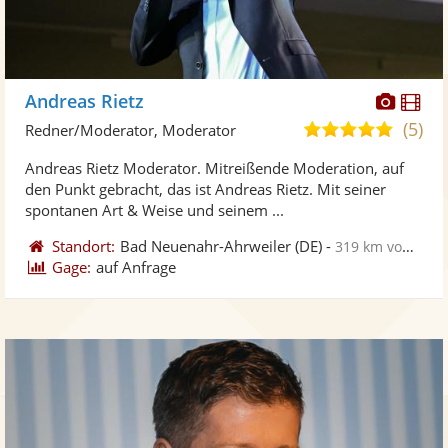
Diese
Di
Andreas Rietz
Künst
Kü
(5)
5,0
Redner/Moderator, Moderator
stellt
ste
von
Andreas Rietz Moderator. Mitreißende Moderation, auf
Fotos
Vi
5
den Punkt gebracht, das ist Andreas Rietz. Mit seiner
bereit
ber
Sternen
spontanen Art & Weise und seinem ...
Standort:
Bad Neuenahr-Ahrweiler
(DE)
-
319 km von Neu-Ulm
Gage:
auf Anfrage