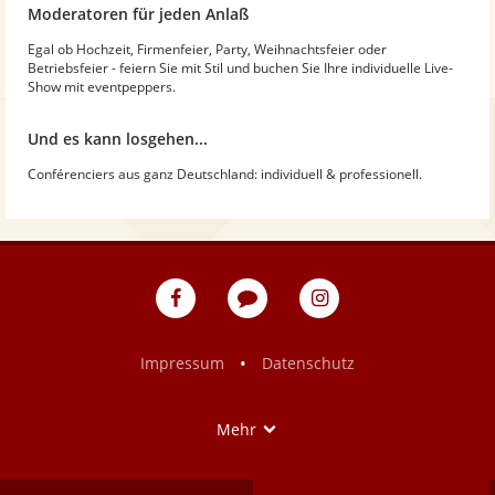
Moderatoren für jeden Anlaß
Egal ob Hochzeit, Firmenfeier, Party, Weihnachtsfeier oder
Betriebsfeier - feiern Sie mit Stil und buchen Sie Ihre individuelle Live-
Show mit eventpeppers.
Und es kann losgehen...
Conférenciers aus ganz Deutschland: individuell & professionell.
eventpeppers
Blog
eventpeppers
auf
auf
Facebook
Instagram
•
Impressum
Datenschutz
Show
Mehr