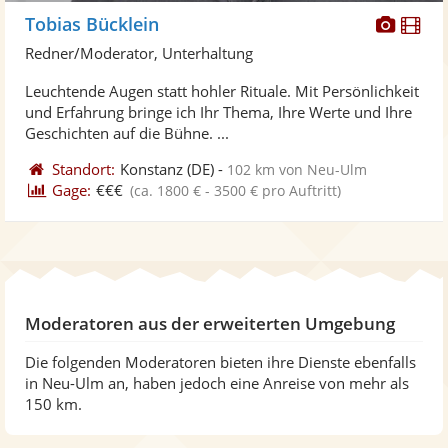
Diese
Di
Tobias Bücklein
Künst
Kü
Redner/Moderator, Unterhaltung
stellt
ste
Leuchtende Augen statt hohler Rituale. Mit Persönlichkeit
Fotos
Vi
und Erfahrung bringe ich Ihr Thema, Ihre Werte und Ihre
bereit
ber
Geschichten auf die Bühne. ...
Standort:
Konstanz
(DE)
-
102 km von Neu-Ulm
Gage:
€€€
(ca. 1800 € - 3500 € pro Auftritt)
Moderatoren aus der erweiterten Umgebung
Die folgenden Moderatoren bieten ihre Dienste ebenfalls
in Neu-Ulm an, haben jedoch eine Anreise von mehr als
150 km.