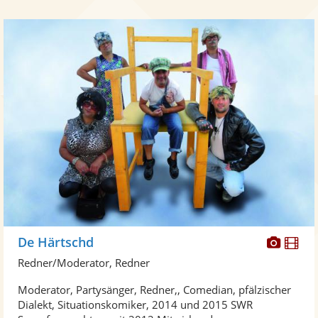
Diese
Di
De Härtschd
Künst
Kü
Redner/Moderator, Redner
stellt
ste
Moderator, Partysänger, Redner,, Comedian, pfälzischer
Fotos
Vi
Dialekt, Situationskomiker, 2014 und 2015 SWR
bereit
ber