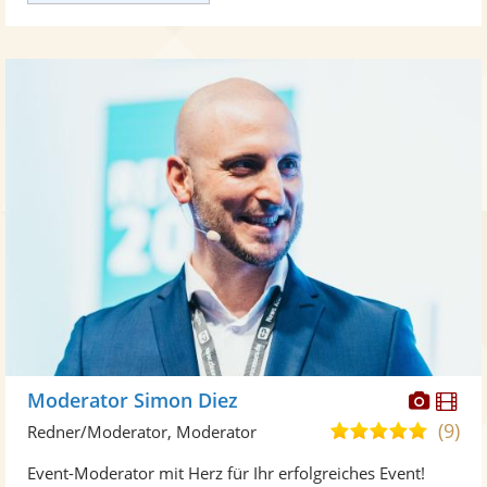
Diese
Di
Moderator Simon Diez
Künst
Kü
(9)
4,9
Redner/Moderator, Moderator
stellt
ste
von
Event-Moderator mit Herz für Ihr erfolgreiches Event!
Fotos
Vi
5