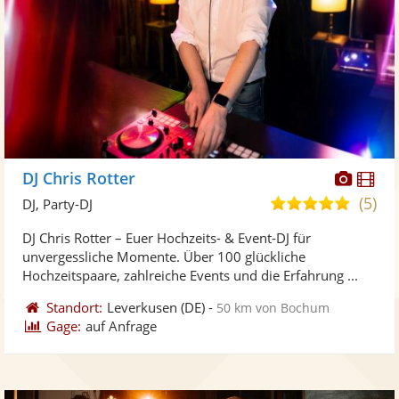
Diese
Di
DJ Chris Rotter
Künst
Kü
(5)
5,0
DJ, Party-DJ
stellt
ste
von
DJ Chris Rotter – Euer Hochzeits- & Event-DJ für
Fotos
Vi
5
unvergessliche Momente. Über 100 glückliche
bereit
ber
Sternen
Hochzeitspaare, zahlreiche Events und die Erfahrung ...
Standort:
Leverkusen
(DE)
-
50 km von Bochum
Gage:
auf Anfrage