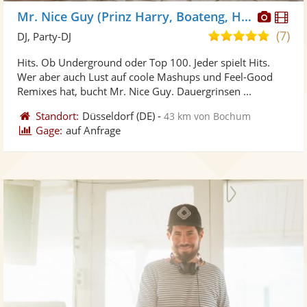
Diese
Di
Mr. Nice Guy (Prinz Harry, Boateng, Höwedes)
Künst
Kü
(7)
5,0
DJ, Party-DJ
stellt
ste
von
Hits. Ob Underground oder Top 100. Jeder spielt Hits.
Fotos
Vi
5
Wer aber auch Lust auf coole Mashups und Feel-Good
bereit
ber
Sternen
Remixes hat, bucht Mr. Nice Guy. Dauergrinsen ...
Standort:
Düsseldorf
(DE)
-
43 km von Bochum
Gage:
auf Anfrage