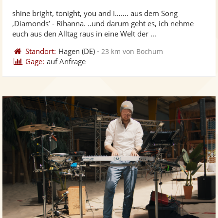
stellt
ste
von
shine bright, tonight, you and I……. aus dem Song
Fotos
Vi
5
‚Diamonds’ - Rihanna. ..und darum geht es, ich nehme
bereit
ber
Sternen
euch aus den Alltag raus in eine Welt der ...
Standort:
Hagen
(DE)
-
23 km von Bochum
Gage:
auf Anfrage