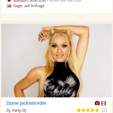
Standort:
Köln
(DE)
-
64 km von Bochum
Gage:
auf Anfrage
Diese
Di
DJane Jackiebredie
Künst
Kü
(2)
5,0
DJ, Party-DJ