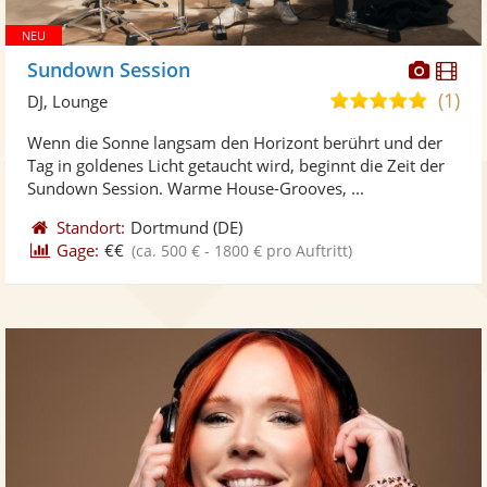
Diese
Di
Sundown Session
Künst
Kü
(1)
5,0
DJ, Lounge
stellt
ste
von
Wenn die Sonne langsam den Horizont berührt und der
Fotos
Vi
5
Tag in goldenes Licht getaucht wird, beginnt die Zeit der
bereit
ber
Sternen
Sundown Session. Warme House-Grooves, ...
Standort:
Dortmund
(DE)
Gage:
€€
(ca. 500 € - 1800 € pro Auftritt)