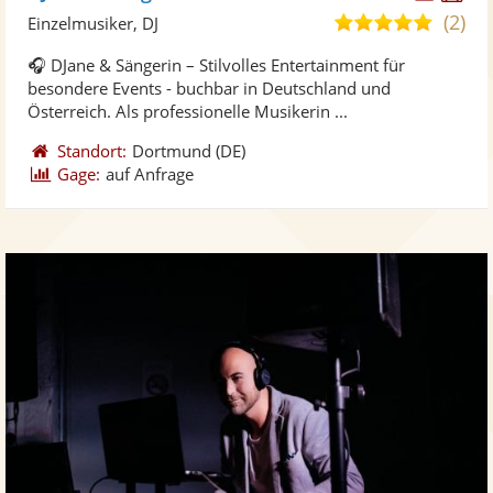
Künst
Kü
(2)
5,0
Einzelmusiker, DJ
stellt
ste
von
🎧 DJane & Sängerin – Stilvolles Entertainment für
Fotos
Vi
5
besondere Events - buchbar in Deutschland und
bereit
ber
Sternen
Österreich. Als professionelle Musikerin ...
Standort:
Dortmund
(DE)
Gage:
auf Anfrage