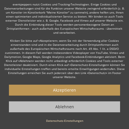
eventpeppers nutzt Cookies und Tracking-Technologien. Einige Cookies und
Datenverarbeitungen sind für die Funktion unserer Website zwingend erforderlich (z. B.
um Künstler im Künstlerkorb "Meine Künstler" zu sammeln), andere helfen uns, Ihnen
einen optimierten und individualisierten Service zu bieten. Wir binden so auch Tools
Auch interessant:
externer Dienstleister wie z. B. Google, Facebook und Vimeo auf unserer Website ein.
Durch die Einbindung dieser Tools werden personenbezogene Daten an
Drittplattformen - auch außerhalb des Europäischen Wirtschaftsraums - übermittelt
und verarbeitet.
Latin
DJane
Hochzeits DJ
Rock
Partystripper
Ta
Klicken Sie bitte auf «Akzeptieren», wenn Sie mit der Verwendung aller Cookies
einverstanden sind und in die Datenverarbeitung durch Drittplattformen auch
außerhalb des Europäischen Wirtschaftsraums nach Art. 49 Abs. 1 lit. a DSGVO
zustimmen. In diesem Fall werden insbesondere Videoplayer von YouTube, Vimeo und
Dailymotion, Google Maps, Google Analytics und Facebook-Einbindungen aktiviert. Beim
Klick auf «Ablehnen» werden nicht unbedingt erforderlich Cookies und Tools externer
Dienstleister deaktiviert. Durch einen Klick auf «Datenschutz-Einstellungen» können Sie
individuelle Einstellungen treffen und bereits erteilte Einwilligungen widerrufen. Diese
Wie funktioniert's?
Einstellungen erreichen Sie auch jederzeit über den Link «Datenschutz» im Footer
unserer Website.
1. Kostenlos anfragen
Akzeptieren
Starten Sie mit dem Button 'Kostenlos anfragen' eine Anfrage an die für
Sie interessanten DJs - also z. B. bestimmte DJs. Diesen Button finden
Sie auf den jeweiligen Künstler-Profil-Seiten der Discjockeys.
Ablehnen
2. Angebote erhalten & Details besprechen
Datenschutz-Einstellungen
Sie erhalten Angebote Ihrer angefragten DJs. Nutzen Sie die Funktionen