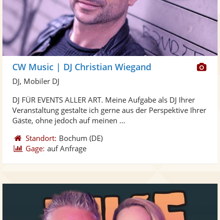
Di
CW Music | DJ Christian Wiegand
Kü
DJ, Mobiler DJ
ste
DJ FÜR EVENTS ALLER ART. Meine Aufgabe als DJ Ihrer
Fo
Veranstaltung gestalte ich gerne aus der Perspektive Ihrer
ber
Gäste, ohne jedoch auf meinen ...
Standort:
Bochum
(DE)
Gage:
auf Anfrage