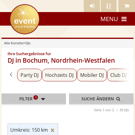
Künstler-
Künstler
Meine
eventpeppers
Login
A-
Künstle
MENU
Z
Alle Künstler
>
DJs
Ihre Suchergebnisse für
DJ in Bochum, Nordrhein-Westfalen
Zurück zu «Alle Künstler»
Party DJ
Hochzeits DJ
Mobiler DJ
Club DJ
1
FILTER
SUCHE ÄNDERN
Seite 1 von 2
30 DJs
Umkreis: 150 km zurücksetzen
Umkreis: 150 km