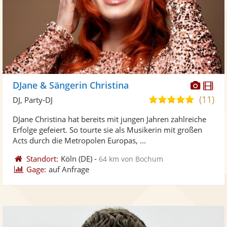
Diese
Di
DJane & Sängerin Christina
Künst
Kü
(11)
4,9
DJ, Party-DJ
stellt
ste
von
DJane Christina hat bereits mit jungen Jahren zahlreiche
Fotos
Vi
5
Erfolge gefeiert. So tourte sie als Musikerin mit großen
bereit
ber
Sternen
Acts durch die Metropolen Europas, ...
Standort:
Köln
(DE)
-
64 km von Bochum
Gage:
auf Anfrage