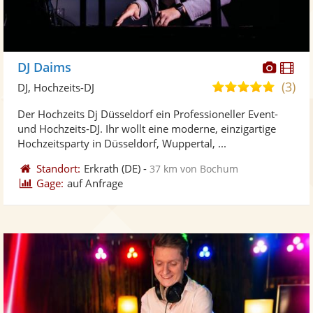
Diese
Di
DJ Daims
Künst
Kü
(3)
5,0
DJ, Hochzeits-DJ
stellt
ste
von
Der Hochzeits Dj Düsseldorf ein Professioneller Event-
Fotos
Vi
5
und Hochzeits-DJ. Ihr wollt eine moderne, einzigartige
bereit
ber
Sternen
Hochzeitsparty in Düsseldorf, Wuppertal, ...
Standort:
Erkrath
(DE)
-
37 km von Bochum
Gage:
auf Anfrage