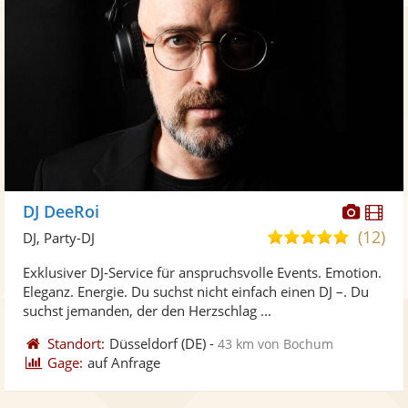
Diese
Di
DJ DeeRoi
Künst
Kü
(12)
5,0
DJ, Party-DJ
stellt
ste
von
Exklusiver DJ-Service für anspruchsvolle Events. Emotion.
Fotos
Vi
5
Eleganz. Energie. Du suchst nicht einfach einen DJ –. Du
bereit
ber
Sternen
suchst jemanden, der den Herzschlag ...
Standort:
Düsseldorf
(DE)
-
43 km von Bochum
Gage:
auf Anfrage