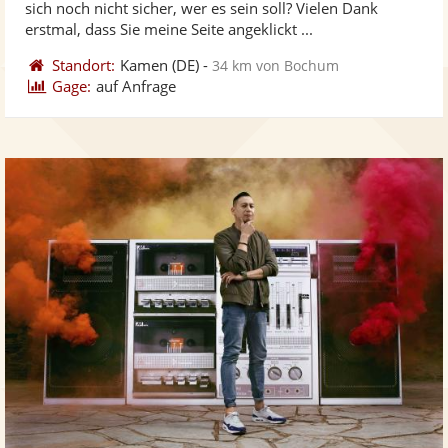
sich noch nicht sicher, wer es sein soll? Vielen Dank
bereit
ber
Sternen
erstmal, dass Sie meine Seite angeklickt ...
Standort:
Kamen
(DE)
-
34 km von Bochum
Gage:
auf Anfrage