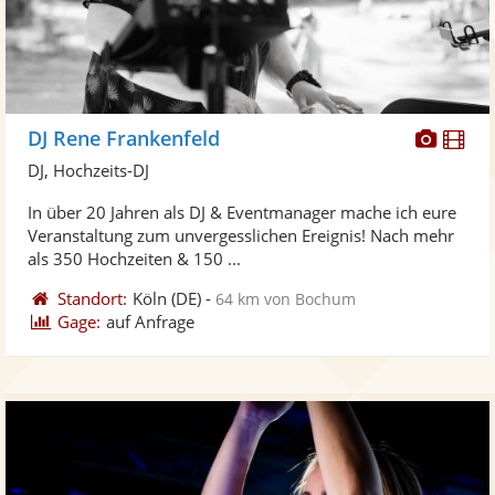
Diese
Di
DJ Rene Frankenfeld
Künst
Kü
DJ, Hochzeits-DJ
stellt
ste
In über 20 Jahren als DJ & Eventmanager mache ich eure
Fotos
Vi
Veranstaltung zum unvergesslichen Ereignis! Nach mehr
bereit
ber
als 350 Hochzeiten & 150 ...
Standort:
Köln
(DE)
-
64 km von Bochum
Gage:
auf Anfrage