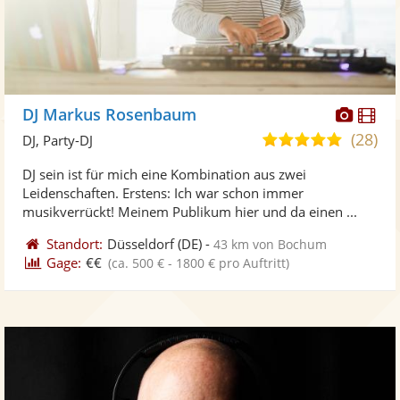
Diese
Di
DJ Markus Rosenbaum
Künst
Kü
(28)
5,0
DJ, Party-DJ
stellt
ste
von
DJ sein ist für mich eine Kombination aus zwei
Fotos
Vi
5
Leidenschaften. Erstens: Ich war schon immer
bereit
ber
Sternen
musikverrückt! Meinem Publikum hier und da einen ...
Standort:
Düsseldorf
(DE)
-
43 km von Bochum
Gage:
€€
(ca. 500 € - 1800 € pro Auftritt)