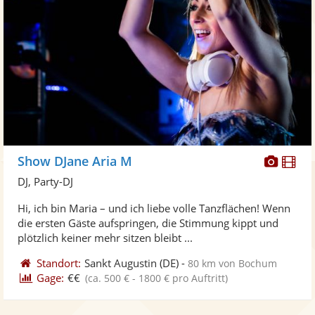
Diese
Di
Show DJane Aria M
Künst
Kü
DJ, Party-DJ
stellt
ste
Hi, ich bin Maria – und ich liebe volle Tanzflächen! Wenn
Fotos
Vi
die ersten Gäste aufspringen, die Stimmung kippt und
bereit
ber
plötzlich keiner mehr sitzen bleibt ...
Standort:
Sankt Augustin
(DE)
-
80 km von Bochum
Gage:
€€
(ca. 500 € - 1800 € pro Auftritt)