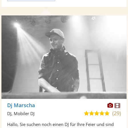
Diese
Di
Dj Marscha
Künst
Kü
(29)
5,0
DJ, Mobiler DJ
stellt
ste
von
Hallo, Sie suchen noch einen DJ für Ihre Feier und sind
Fotos
Vi
5