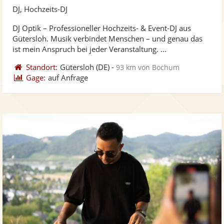
Künst
Kü
DJ, Hochzeits-DJ
stellt
ste
DJ Optik – Professioneller Hochzeits- & Event-DJ aus
Fotos
Vi
Gütersloh. Musik verbindet Menschen – und genau das
bereit
ber
ist mein Anspruch bei jeder Veranstaltung. ...
Standort:
Gütersloh
(DE)
-
93 km von Bochum
Gage:
auf Anfrage