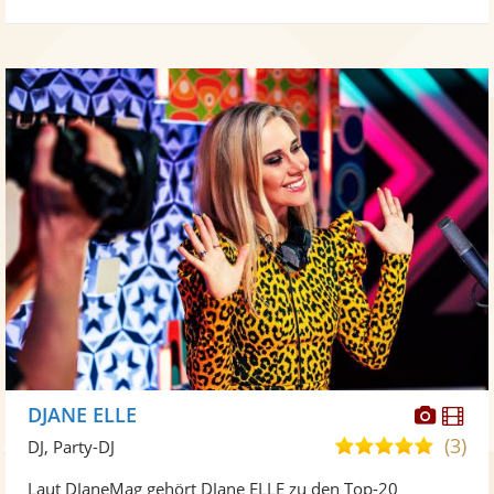
Diese
Di
DJANE ELLE
Künst
Kü
(3)
5,0
DJ, Party-DJ
stellt
ste
von
Laut DJaneMag gehört DJane ELLE zu den Top-20