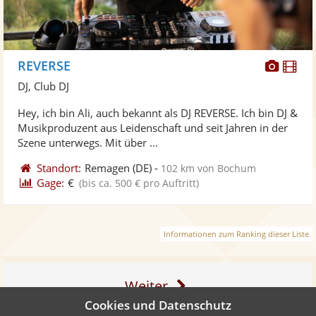
Diese
Di
REVERSE
Künst
Kü
DJ, Club DJ
stellt
ste
Hey, ich bin Ali, auch bekannt als DJ REVERSE. Ich bin DJ &
Fotos
Vi
Musikproduzent aus Leidenschaft und seit Jahren in der
bereit
ber
Szene unterwegs. Mit über ...
Standort:
Remagen
(DE)
-
102 km von Bochum
Gage:
€
(bis ca. 500 € pro Auftritt)
Informationen zum Ranking dieser Liste
Weiter
Cookies und Datenschutz