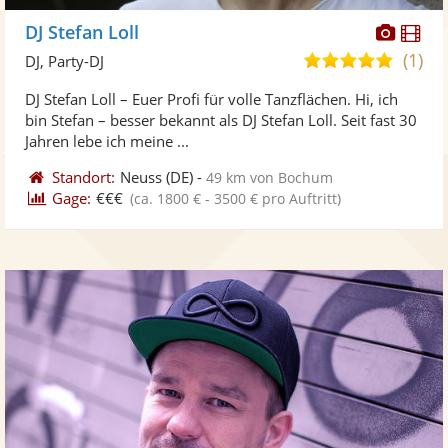
Diese
Di
DJ Stefan Loll
Künst
Kü
(1)
5,0
DJ, Party-DJ
stellt
ste
von
DJ Stefan Loll – Euer Profi für volle Tanzflächen. Hi, ich
Fotos
Vi
5
bin Stefan – besser bekannt als DJ Stefan Loll. Seit fast 30
bereit
ber
Sternen
Jahren lebe ich meine ...
Standort:
Neuss
(DE)
-
49 km von Bochum
Gage:
€€€
(ca. 1800 € - 3500 € pro Auftritt)