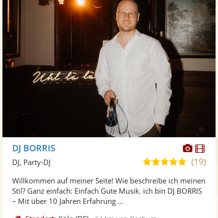
Diese
Di
DJ BORRIS
Künst
Kü
(19)
5,0
DJ, Party-DJ
stellt
ste
von
Willkommen auf meiner Seite! Wie beschreibe ich meinen
Fotos
Vi
5
Stil? Ganz einfach: Einfach Gute Musik. ich bin DJ BORRIS
bereit
ber
Sternen
– Mit über 10 Jahren Erfahrung ...