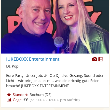
Diese
Di
JUKEBOXX Entertainment
Künst
Kü
DJ, Pop
stellt
ste
Eure Party. Unser Job. 🎉. Ob DJ, Live-Gesang, Sound oder
Fotos
Vi
Licht – wir bringen alles mit, was eine richtig gute Feier
bereit
ber
braucht! JUKEBOXX ENTERTAINMENT ...
Standort:
Bochum
(DE)
Gage:
€€
(ca. 500 € - 1800 € pro Auftritt)