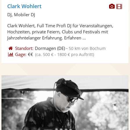
Diese
Di
Clark Wohlert
Künst
Kü
DJ, Mobiler DJ
stellt
ste
Clark Wohlert, Full Time Profi DJ für Veranstaltungen,
Fotos
Vi
Hochzeiten, private Feiern, Clubs und Festivals mit
bereit
ber
Jahrzehntelanger Erfahrung. Erfahren ...
Standort:
Dormagen
(DE)
-
50 km von Bochum
Gage:
€€
(ca. 500 € - 1800 € pro Auftritt)