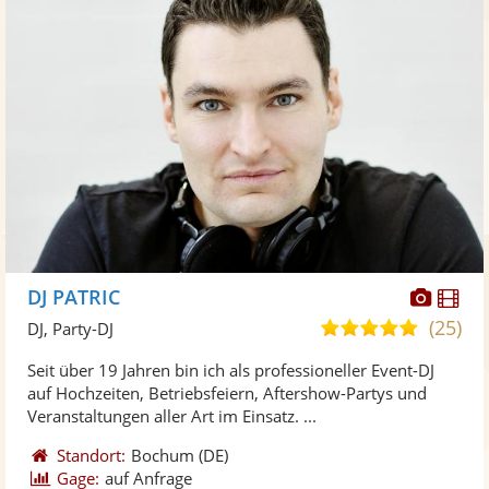
Diese
Di
DJ PATRIC
Künst
Kü
(25)
5,0
DJ, Party-DJ
stellt
ste
von
Seit über 19 Jahren bin ich als professioneller Event-DJ
Fotos
Vi
5
auf Hochzeiten, Betriebsfeiern, Aftershow-Partys und
bereit
ber
Sternen
Veranstaltungen aller Art im Einsatz. ...
Standort:
Bochum
(DE)
Gage:
auf Anfrage