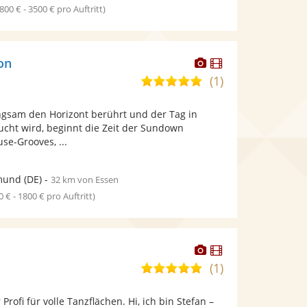
1800 € - 3500 € pro Auftritt)
Dieser
Dieser
on
Künstler
Künstler
(1)
5,0
stellt
stellt
von
Fotos
Videos
gsam den Horizont berührt und der Tag in
5
bereit.
bereit.
ucht wird, beginnt die Zeit der Sundown
Sternen
se-Grooves, ...
mund
(DE)
-
32 km von Essen
0 € - 1800 € pro Auftritt)
Dieser
Dieser
Künstler
Künstler
(1)
5,0
stellt
stellt
von
Fotos
Videos
 Profi für volle Tanzflächen. Hi, ich bin Stefan –
5