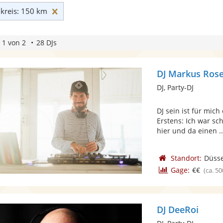
Umkreis: 150 km zurücksetzen
reis: 150 km
 1 von 2
28 DJs
DJ Markus Ro
DJ, Party-DJ
DJ sein ist für mic
Erstens: Ich war s
hier und da einen ..
Standort:
Düsse
Gage:
€€
(ca. 50
DJ DeeRoi