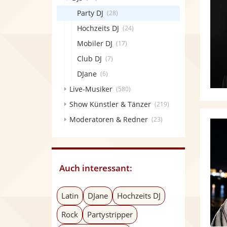
Party DJ
(28)
Hochzeits DJ
(24)
Mobiler DJ
(17)
Club DJ
(7)
DJane
(6)
Live-Musiker
(580)
Show Künstler & Tänzer
(219)
Moderatoren & Redner
(23)
Auch interessant:
Latin
DJane
Hochzeits DJ
Rock
Partystripper