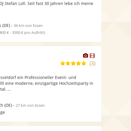
bereit.
bereit.
J Stefan Loll. Seit fast 30 Jahren lebe ich meine
Sternen
s
(DE)
-
36 km von Essen
1800 € - 3500 € pro Auftritt)
Dieser
Dieser
Künstler
Künstler
(3)
5,0
stellt
stellt
von
Fotos
Videos
sseldorf ein Professioneller Event- und
5
bereit.
bereit.
ollt eine moderne, einzigartige Hochzeitsparty in
Sternen
l, ...
th
(DE)
-
27 km von Essen
age