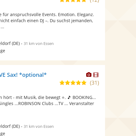
stellt
stellt
von
Fotos
Videos
ce für anspruchsvolle Events. Emotion. Eleganz.
5
bereit.
bereit.
nicht einfach einen DJ –. Du suchst jemanden,
Sternen
...
ldorf
(DE)
-
31 km von Essen
age
Dieser
Dieser
VE Sax! *optional*
Künstler
Künstler
(31)
5,0
stellt
stellt
von
Fotos
Videos
 hört - mit Musik, die bewegt ⭐. 🎵 BOOKING...
5
bereit.
bereit.
ngles ...ROBINSON Clubs ...TV ... Veranstalter
Sternen
ldorf
(DE)
-
31 km von Essen
age