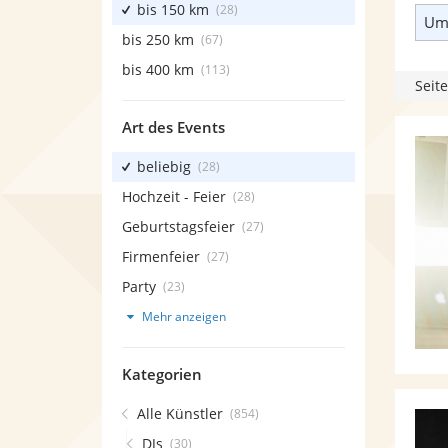
bis 150 km
(28)
Umk
bis 250 km
(67)
bis 400 km
(113)
Seite
Art des Events
beliebig
(28)
Hochzeit - Feier
(28)
Geburtstagsfeier
(27)
Firmenfeier
(27)
Party
(23)
Mehr anzeigen
Kategorien
Alle Künstler
(854)
DJs
(30)