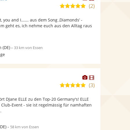
Künstler
Künstler
(2)
5,0
stellt
stellt
von
Fotos
Videos
ht, you and I……. aus dem Song ‚Diamonds’ -
5
bereit.
bereit.
um geht es, ich nehme euch aus den Alltag raus
Sternen
n
(DE)
-
33 km von Essen
age
Dieser
Dieser
Künstler
Künstler
(3)
5,0
stellt
stellt
von
Fotos
Videos
rt DJane ELLE zu den Top-20 Germany's! ELLE
5
bereit.
bereit.
s Club-Event - sie ist regelmässig für namhaften
Sternen
.
DE)
-
58 km von Essen