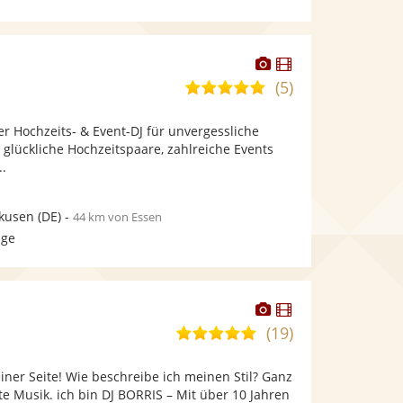
Dieser
Dieser
Künstler
Künstler
(5)
5,0
stellt
stellt
von
Fotos
Videos
uer Hochzeits- & Event-DJ für unvergessliche
5
bereit.
bereit.
glückliche Hochzeitspaare, zahlreiche Events
Sternen
..
kusen
(DE)
-
44 km von Essen
age
Dieser
Dieser
Künstler
Künstler
(19)
5,0
stellt
stellt
von
Fotos
Videos
ner Seite! Wie beschreibe ich meinen Stil? Ganz
5
bereit.
bereit.
te Musik. ich bin DJ BORRIS – Mit über 10 Jahren
Sternen