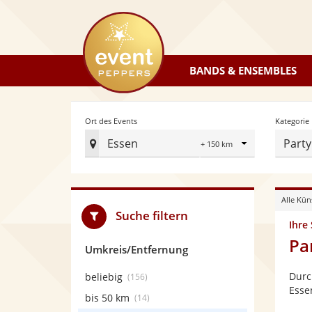
eventpeppers
BANDS & ENSEMBLES
Radius
Ort des Events
Kategorie
Essen
Party
Ort
des
Events
Alle Kün
festlegen
Suche filtern
Ihre
Pa
Umkreis/Entfernung
Durc
beliebig
(156)
Esse
bis 50 km
(14)