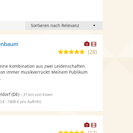
Dieser
Dieser
senbaum
Künstler
Künstler
(28)
5,0
stellt
stellt
von
Fotos
Videos
h eine Kombination aus zwei Leidenschaften.
5
bereit.
bereit.
chon immer musikverrückt! Meinem Publikum
Sternen
.
ldorf
(DE)
-
31 km von Essen
0 € - 1800 € pro Auftritt)
Dieser
Dieser
Künstler
Künstler
(12)
5,0