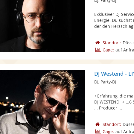
DJ, Party-DJ
Exklusiver DJ-Servi
Energie. Du suchst 
der den Herzschlag 
Standort:
Düsse
Gage:
auf Anfr
DJ Westend - LI
DJ, Party-DJ
⭐Erfahrung, die man
DJ WESTEND. ⭐ …6 Si
... Producer ...
Standort:
Düsse
Gage:
auf Anfr