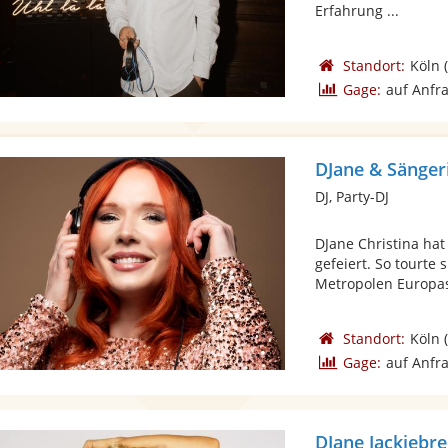
Erfahrung ...
Standort:
Köln
(
Gage:
auf Anfr
DJane & Sängeri
DJ, Party-DJ
DJane Christina hat
gefeiert. So tourte 
Metropolen Europas,
Standort:
Köln
(
Gage:
auf Anfr
DJane Jackiebre