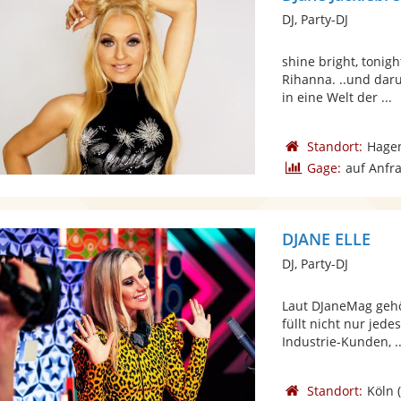
DJ, Party-DJ
shine bright, tonig
Rihanna. ..und dar
in eine Welt der ...
Standort:
Hage
Gage:
auf Anfr
DJANE ELLE
DJ, Party-DJ
Laut DJaneMag gehö
füllt nicht nur jede
Industrie-Kunden, ..
Standort:
Köln
(