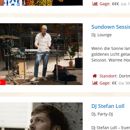
Gage:
€€€
(ca. 
Sundown Sessi
DJ, Lounge
Wenn die Sonne lan
goldenes Licht geta
Session. Warme Hou
Standort:
Dort
Gage:
€€
(ca. 50
DJ Stefan Loll
DJ, Party-DJ
DJ Stefan Loll – Euer