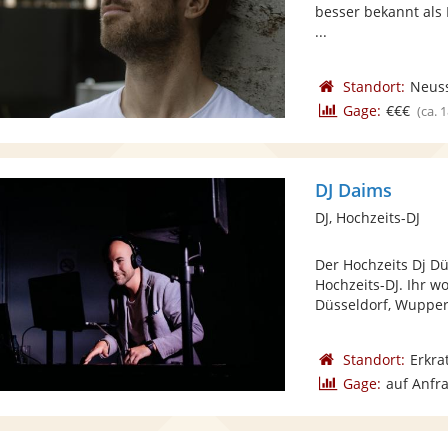
besser bekannt als D
...
Standort:
Neus
Gage:
€€€
(ca. 
DJ Daims
DJ, Hochzeits-DJ
Der Hochzeits Dj Dü
Hochzeits-DJ. Ihr w
Düsseldorf, Wupperta
Standort:
Erkra
Gage:
auf Anfr