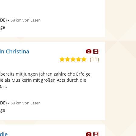
DE)
-
58 km von Essen
age
Dieser
Dieser
n Christina
Künstler
Künstler
(11)
4,9
stellt
stellt
von
Fotos
Videos
 bereits mit jungen Jahren zahlreiche Erfolge
5
bereit.
bereit.
sie als Musikerin mit großen Acts durch die
Sternen
 ...
DE)
-
58 km von Essen
age
Dieser
Dieser
die