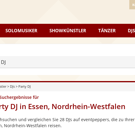
K
SOLOMUSIKER
SHOWKÜNSTLER
TÄNZER
DJS
 DJ
stler
>
DJs
>
Party DJ
 Suchergebnisse für
rty DJ in Essen, Nordrhein-Westfalen
hsuchen und vergleichen Sie 28 DJs auf eventpeppers, die zu Ihrer
n, Nordrhein-Westfalen reisen.