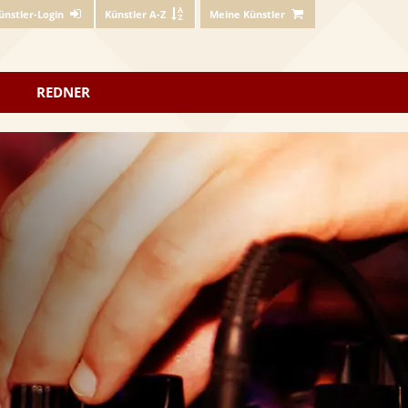
ünstler-Login
Künstler A-Z
Meine Künstler
REDNER