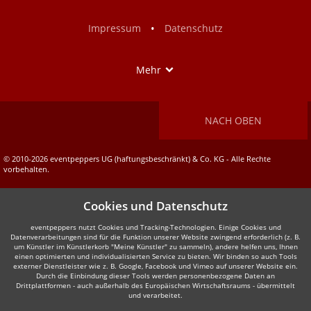
Facebook
Instagram
•
Impressum
Datenschutz
Show
Mehr
NACH OBEN
© 2010-2026 eventpeppers UG (haftungsbeschränkt) & Co. KG - Alle Rechte
vorbehalten.
Cookies und Datenschutz
eventpeppers nutzt Cookies und Tracking-Technologien. Einige Cookies und
Datenverarbeitungen sind für die Funktion unserer Website zwingend erforderlich (z. B.
um Künstler im Künstlerkorb "Meine Künstler" zu sammeln), andere helfen uns, Ihnen
einen optimierten und individualisierten Service zu bieten. Wir binden so auch Tools
externer Dienstleister wie z. B. Google, Facebook und Vimeo auf unserer Website ein.
Durch die Einbindung dieser Tools werden personenbezogene Daten an
Drittplattformen - auch außerhalb des Europäischen Wirtschaftsraums - übermittelt
und verarbeitet.