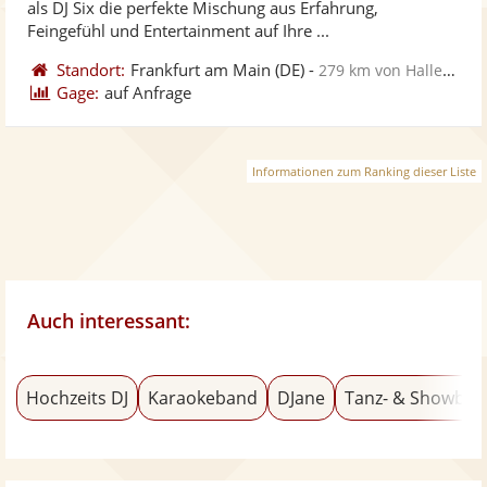
als DJ Six die perfekte Mischung aus Erfahrung,
bereit
ber
Feingefühl und Entertainment auf Ihre ...
Standort:
Frankfurt am Main
(DE)
-
279 km von Halle Saale
Gage:
auf Anfrage
Informationen zum Ranking dieser Liste
Auch interessant:
Hochzeits DJ
Karaokeband
DJane
Tanz- & Showba