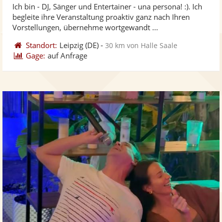
Ich bin - DJ, Sänger und Entertainer - una persona! :). Ich
Fotos
Vi
5
begleite ihre Veranstaltung proaktiv ganz nach Ihren
bereit
ber
Sternen
Vorstellungen, übernehme wortgewandt ...
Standort:
Leipzig
(DE)
-
30 km von Halle Saale
Gage:
auf Anfrage