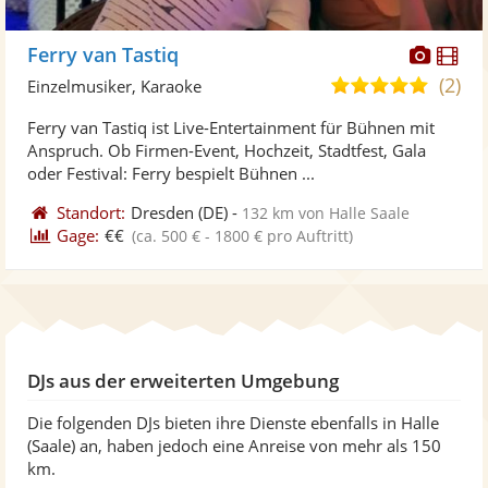
Diese
Di
Ferry van Tastiq
Künst
Kü
(2)
4,9
Einzelmusiker, Karaoke
stellt
ste
von
Ferry van Tastiq ist Live-Entertainment für Bühnen mit
Fotos
Vi
5
Anspruch. Ob Firmen-Event, Hochzeit, Stadtfest, Gala
bereit
ber
Sternen
oder Festival: Ferry bespielt Bühnen ...
Standort:
Dresden
(DE)
-
132 km von Halle Saale
Gage:
€€
(ca. 500 € - 1800 € pro Auftritt)
DJs aus der erweiterten Umgebung
Die folgenden DJs bieten ihre Dienste ebenfalls in Halle
(Saale) an, haben jedoch eine Anreise von mehr als 150
km.