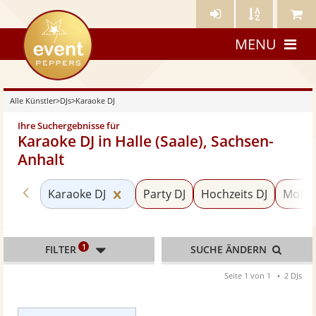
Künstler-
Künstler
Meine
eventpeppers
Login
A-
Künstle
MENU
Z
Alle Künstler
>
DJs
>
Karaoke DJ
Ihre Suchergebnisse für
Karaoke DJ in Halle (Saale), Sachsen-
Anhalt
Zurück zu «DJs»
Kategorie «Karaoke DJ» zurücksetz
Karaoke DJ
Party DJ
Hochzeits DJ
Mobile
1
FILTER
SUCHE ÄNDERN
Seite 1 von 1
2 DJs