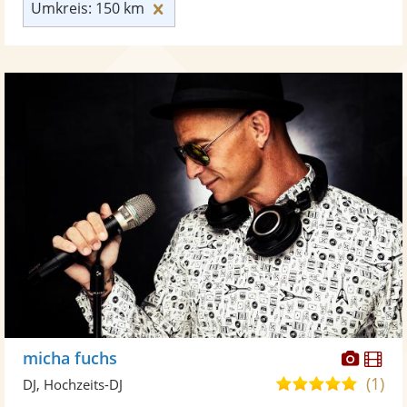
Umkreis: 150 km zurücksetzen
Umkreis: 150 km
Diese
Di
micha fuchs
Künst
Kü
(1)
5,0
DJ, Hochzeits-DJ
stellt
ste
von