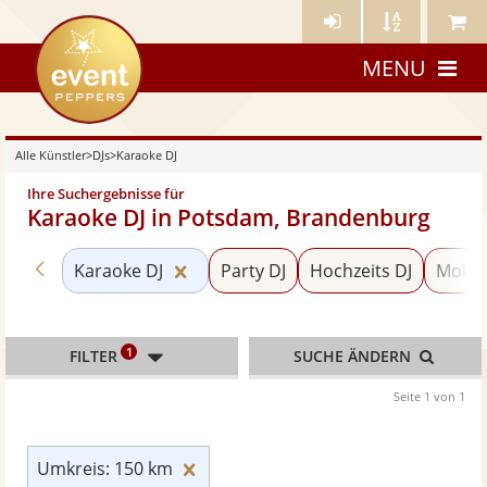
Künstler-
Künstler
Meine
eventpeppers
Login
A-
Künstle
MENU
Z
Alle Künstler
>
DJs
>
Karaoke DJ
Ihre Suchergebnisse für
Karaoke DJ in Potsdam, Brandenburg
Zurück zu «DJs»
Kategorie «Karaoke DJ» zurücksetz
Karaoke DJ
Party DJ
Hochzeits DJ
Mobile
1
FILTER
SUCHE ÄNDERN
Seite 1 von 1
Umkreis: 150 km zurücksetzen
Umkreis: 150 km