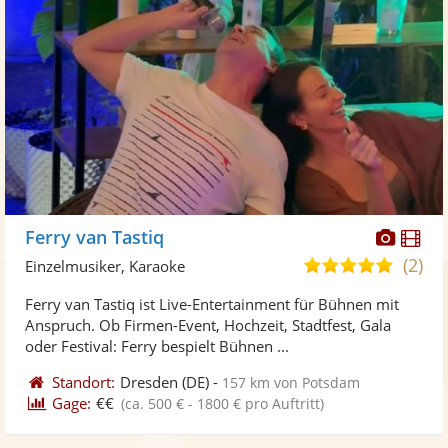
Diese
Di
Ferry van Tastiq
Künst
Kü
(2)
4,9
Einzelmusiker, Karaoke
stellt
ste
von
Ferry van Tastiq ist Live-Entertainment für Bühnen mit
Fotos
Vi
5
Anspruch. Ob Firmen-Event, Hochzeit, Stadtfest, Gala
bereit
ber
Sternen
oder Festival: Ferry bespielt Bühnen ...
Standort:
Dresden
(DE)
-
157 km von Potsdam
Gage:
€€
(ca. 500 € - 1800 € pro Auftritt)