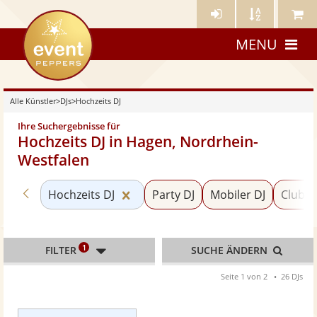
Künstler-
Künstler
Meine
eventpeppers
Login
A-
Künstle
MENU
Z
Alle Künstler
>
DJs
>
Hochzeits DJ
Ihre Suchergebnisse für
Hochzeits DJ in Hagen, Nordrhein-
Westfalen
Zurück zu «DJs»
Kategorie «Hochzeits DJ» zurücks
Hochzeits DJ
Party DJ
Mobiler DJ
Club D
1
FILTER
SUCHE ÄNDERN
Seite 1 von 2
26 DJs