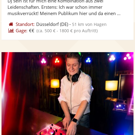
DJ sein ist für mich eine Kombination aus zwei
Fotos
Vi
5
Leidenschaften. Erstens: Ich war schon immer
bereit
ber
Sternen
musikverrückt! Meinem Publikum hier und da einen ...
Standort:
Düsseldorf
(DE)
-
51 km von Hagen
Gage:
€€
(ca. 500 € - 1800 € pro Auftritt)