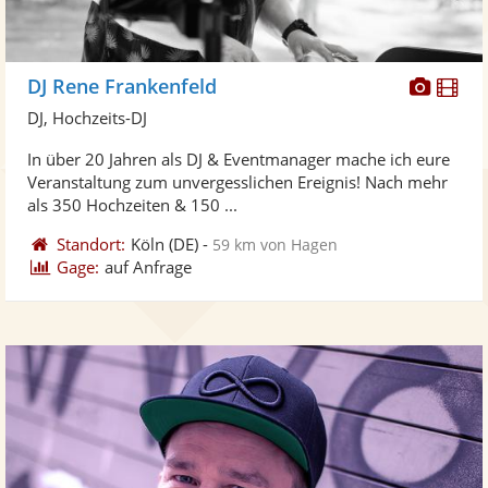
Diese
Di
DJ Rene Frankenfeld
Künst
Kü
DJ, Hochzeits-DJ
stellt
ste
In über 20 Jahren als DJ & Eventmanager mache ich eure
Fotos
Vi
Veranstaltung zum unvergesslichen Ereignis! Nach mehr
bereit
ber
als 350 Hochzeiten & 150 ...
Standort:
Köln
(DE)
-
59 km von Hagen
Gage:
auf Anfrage