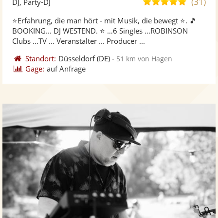
(31)
5,0
DJ, Party-DJ
stellt
ste
von
⭐Erfahrung, die man hört - mit Musik, die bewegt ⭐. 🎵
Fotos
Vi
5
BOOKING... DJ WESTEND. ⭐ …6 Singles ...ROBINSON
bereit
ber
Sternen
Clubs ...TV ... Veranstalter ... Producer ...
Standort:
Düsseldorf
(DE)
-
51 km von Hagen
Gage:
auf Anfrage