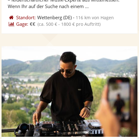
bereit
ber
Sternen
Wenn Ihr auf der Suche nach einem ...
Standort:
Wettenberg
(DE)
-
116 km von Hagen
Gage:
€€
(ca. 500 € - 1800 € pro Auftritt)