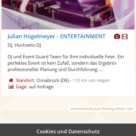
Diese
Di
Julian Hügelmeyer - ENTERTAINMENT
Künst
Kü
DJ, Hochzeits-DJ
stellt
ste
DJ und Event Guard Team für Ihre individuelle Feier. Ein
Fotos
Vi
perfektes Event ist kein Zufall, sondern das Ergebnis
bereit
ber
professioneller Planung und Durchführung. ...
Standort:
Osnabrück
(DE)
-
110 km von Hagen
Gage:
auf Anfrage
Informationen zum Ranking dieser Liste
Weiter
Cookies und Datenschutz