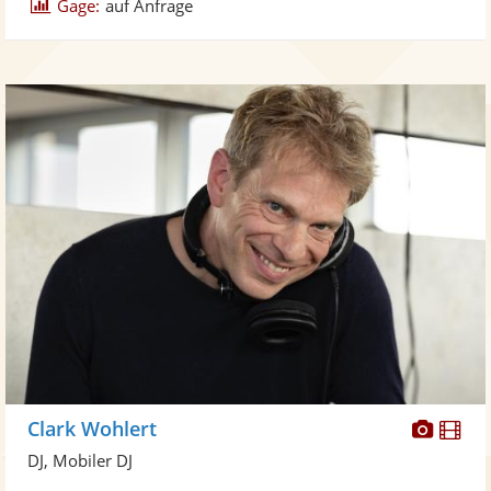
Gage:
auf Anfrage
Diese
Di
Clark Wohlert
Künst
Kü
DJ, Mobiler DJ
stellt
ste