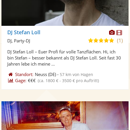
Diese
Di
DJ Stefan Loll
Künst
Kü
(1)
5,0
DJ, Party-DJ
stellt
ste
von
DJ Stefan Loll – Euer Profi für volle Tanzflächen. Hi, ich
Fotos
Vi
5
bin Stefan – besser bekannt als DJ Stefan Loll. Seit fast 30
bereit
ber
Sternen
Jahren lebe ich meine ...
Standort:
Neuss
(DE)
-
57 km von Hagen
Gage:
€€€
(ca. 1800 € - 3500 € pro Auftritt)