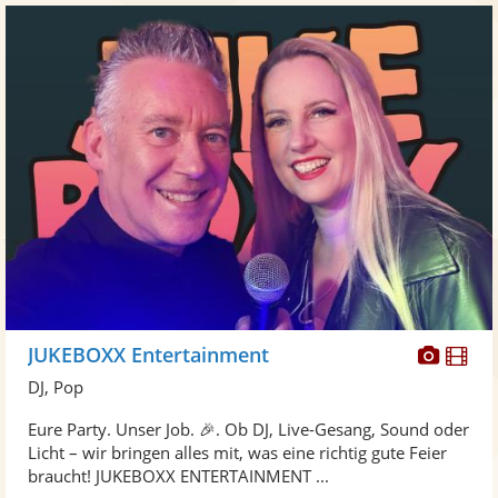
Diese
Di
JUKEBOXX Entertainment
Künst
Kü
DJ, Pop
stellt
ste
Eure Party. Unser Job. 🎉. Ob DJ, Live-Gesang, Sound oder
Fotos
Vi
Licht – wir bringen alles mit, was eine richtig gute Feier
bereit
ber
braucht! JUKEBOXX ENTERTAINMENT ...