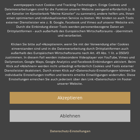
eventpeppers nutzt Cookies und Tracking-Technologien. Einige Cookies und
Datenverarbeitungen sind für die Funktion unserer Website zwingend erforderlich (z. B.
um Künstler im Künstlerkorb "Meine Künstler" zu sammeln), andere helfen uns, Ihnen
einen optimierten und individualisierten Service zu bieten. Wir binden so auch Tools
externer Dienstleister wie z. B. Google, Facebook und Vimeo auf unserer Website ein.
Durch die Einbindung dieser Tools werden personenbezogene Daten an
Auch interessant:
Drittplattformen - auch außerhalb des Europäischen Wirtschaftsraums - übermittelt
und verarbeitet.
Klicken Sie bitte auf «Akzeptieren», wenn Sie mit der Verwendung aller Cookies
einverstanden sind und in die Datenverarbeitung durch Drittplattformen auch
Latin
DJane
Club DJ
Mobiler DJ
Rock
Tanz- & S
außerhalb des Europäischen Wirtschaftsraums nach Art. 49 Abs. 1 lit. a DSGVO
zustimmen. In diesem Fall werden insbesondere Videoplayer von YouTube, Vimeo und
Dailymotion, Google Maps, Google Analytics und Facebook-Einbindungen aktiviert. Beim
Klick auf «Ablehnen» werden nicht unbedingt erforderlich Cookies und Tools externer
Dienstleister deaktiviert. Durch einen Klick auf «Datenschutz-Einstellungen» können Sie
individuelle Einstellungen treffen und bereits erteilte Einwilligungen widerrufen. Diese
Einstellungen erreichen Sie auch jederzeit über den Link «Datenschutz» im Footer
unserer Website.
Wie funktioniert's?
Akzeptieren
1. Kostenlos anfragen
Starten Sie mit dem Button 'Kostenlos anfragen' eine Anfrage an die für
Ablehnen
Sie interessanten DJs - also z. B. bestimmte Hochzeits DJs. Diesen
Button finden Sie auf den jeweiligen Künstler-Profil-Seiten der
Discjockeys.
Datenschutz-Einstellungen