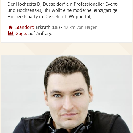
Der Hochzeits Dj Düsseldorf ein Professioneller Event-
Fotos
Vi
5
und Hochzeits-DJ. Ihr wollt eine moderne, einzigartige
bereit
ber
Sternen
Hochzeitsparty in Düsseldorf, Wuppertal, ...
Standort:
Erkrath
(DE)
-
42 km von Hagen
Gage:
auf Anfrage