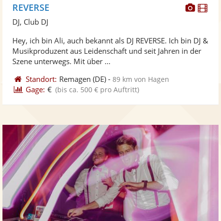
Diese
Di
REVERSE
Künst
Kü
DJ, Club DJ
stellt
ste
Hey, ich bin Ali, auch bekannt als DJ REVERSE. Ich bin DJ &
Fotos
Vi
Musikproduzent aus Leidenschaft und seit Jahren in der
bereit
ber
Szene unterwegs. Mit über ...
Standort:
Remagen
(DE)
-
89 km von Hagen
Gage:
€
(bis ca. 500 € pro Auftritt)