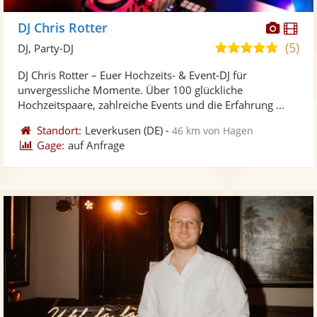
Diese
Di
DJ Chris Rotter
Künst
Kü
(5)
5,0
DJ, Party-DJ
stellt
ste
von
DJ Chris Rotter – Euer Hochzeits- & Event-DJ für
Fotos
Vi
5
unvergessliche Momente. Über 100 glückliche
bereit
ber
Sternen
Hochzeitspaare, zahlreiche Events und die Erfahrung ...
Standort:
Leverkusen
(DE)
-
46 km von Hagen
Gage:
auf Anfrage