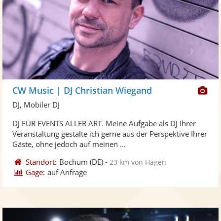
Di
CW Music | DJ Christian Wiegand
Kü
DJ, Mobiler DJ
ste
DJ FÜR EVENTS ALLER ART. Meine Aufgabe als DJ Ihrer
Fo
Veranstaltung gestalte ich gerne aus der Perspektive Ihrer
ber
Gäste, ohne jedoch auf meinen ...
Standort:
Bochum
(DE)
-
23 km von Hagen
Gage:
auf Anfrage