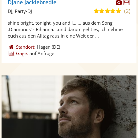
Diese
Di
DJane Jackiebredie
Künst
Kü
(2)
5,0
DJ, Party-DJ
stellt
ste
von
shine bright, tonight, you and I……. aus dem Song
Fotos
Vi
5
‚Diamonds’ - Rihanna. ..und darum geht es, ich nehme
bereit
ber
Sternen
euch aus den Alltag raus in eine Welt der ...
Standort:
Hagen
(DE)
Gage:
auf Anfrage