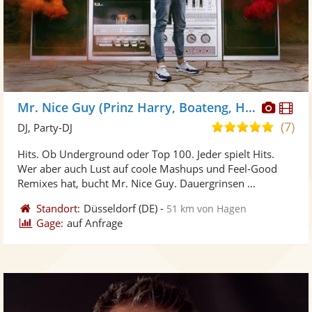
Diese
Di
Mr. Nice Guy (Prinz Harry, Boateng, Höwedes)
Künst
Kü
(7)
5,0
DJ, Party-DJ
stellt
ste
von
Hits. Ob Underground oder Top 100. Jeder spielt Hits.
Fotos
Vi
5
Wer aber auch Lust auf coole Mashups und Feel-Good
bereit
ber
Sternen
Remixes hat, bucht Mr. Nice Guy. Dauergrinsen ...
Standort:
Düsseldorf
(DE)
-
51 km von Hagen
Gage:
auf Anfrage