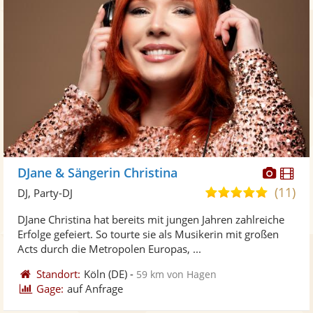
Diese
Di
DJane & Sängerin Christina
Künst
Kü
(11)
4,9
DJ, Party-DJ
stellt
ste
von
DJane Christina hat bereits mit jungen Jahren zahlreiche
Fotos
Vi
5
Erfolge gefeiert. So tourte sie als Musikerin mit großen
bereit
ber
Sternen
Acts durch die Metropolen Europas, ...
Standort:
Köln
(DE)
-
59 km von Hagen
Gage:
auf Anfrage