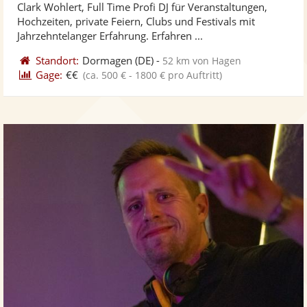
Clark Wohlert, Full Time Profi DJ für Veranstaltungen,
Fotos
Vi
Hochzeiten, private Feiern, Clubs und Festivals mit
bereit
ber
Jahrzehntelanger Erfahrung. Erfahren ...
Standort:
Dormagen
(DE)
-
52 km von Hagen
Gage:
€€
(ca. 500 € - 1800 € pro Auftritt)