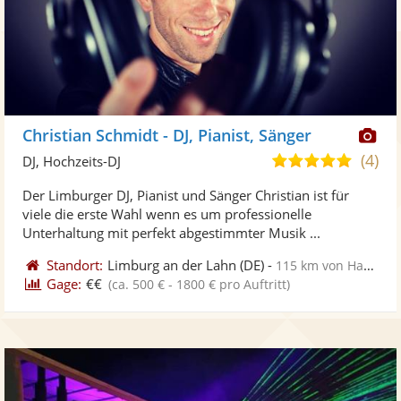
Di
Christian Schmidt - DJ, Pianist, Sänger
Kü
(4)
5,0
DJ, Hochzeits-DJ
ste
von
Der Limburger DJ, Pianist und Sänger Christian ist für
Fo
5
viele die erste Wahl wenn es um professionelle
ber
Sternen
Unterhaltung mit perfekt abgestimmter Musik ...
Standort:
Limburg an der Lahn
(DE)
-
115 km von Hagen
Gage:
€€
(ca. 500 € - 1800 € pro Auftritt)