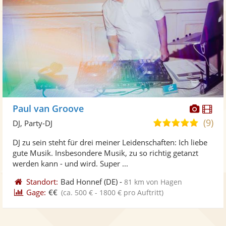
Diese
Di
Paul van Groove
Künst
Kü
(9)
5,0
DJ, Party-DJ
stellt
ste
von
DJ zu sein steht für drei meiner Leidenschaften: Ich liebe
Fotos
Vi
5
gute Musik. Insbesondere Musik, zu so richtig getanzt
bereit
ber
Sternen
werden kann - und wird. Super ...
Standort:
Bad Honnef
(DE)
-
81 km von Hagen
Gage:
€€
(ca. 500 € - 1800 € pro Auftritt)