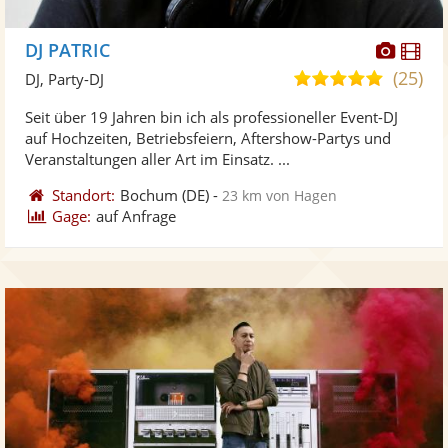
Diese
Di
DJ PATRIC
Künst
Kü
(25)
5,0
DJ, Party-DJ
stellt
ste
von
Seit über 19 Jahren bin ich als professioneller Event-DJ
Fotos
Vi
5
auf Hochzeiten, Betriebsfeiern, Aftershow-Partys und
bereit
ber
Sternen
Veranstaltungen aller Art im Einsatz. ...
Standort:
Bochum
(DE)
-
23 km von Hagen
Gage:
auf Anfrage