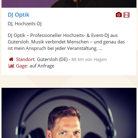
Diese
Di
DJ Optik
Künst
Kü
DJ, Hochzeits-DJ
stellt
ste
DJ Optik – Professioneller Hochzeits- & Event-DJ aus
Fotos
Vi
Gütersloh. Musik verbindet Menschen – und genau das
bereit
ber
ist mein Anspruch bei jeder Veranstaltung. ...
Standort:
Gütersloh
(DE)
-
88 km von Hagen
Gage:
auf Anfrage