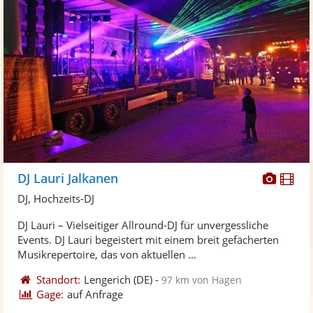
Diese
Di
DJ Lauri Jalkanen
Künst
Kü
DJ, Hochzeits-DJ
stellt
ste
DJ Lauri – Vielseitiger Allround-DJ für unvergessliche
Fotos
Vi
Events. DJ Lauri begeistert mit einem breit gefächerten
bereit
ber
Musikrepertoire, das von aktuellen ...
Standort:
Lengerich
(DE)
-
97 km von Hagen
Gage:
auf Anfrage