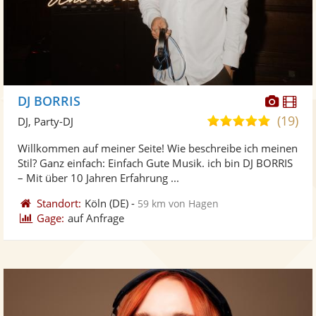
Diese
Di
DJ BORRIS
Künst
Kü
(19)
5,0
DJ, Party-DJ
stellt
ste
von
Willkommen auf meiner Seite! Wie beschreibe ich meinen
Fotos
Vi
5
Stil? Ganz einfach: Einfach Gute Musik. ich bin DJ BORRIS
bereit
ber
Sternen
– Mit über 10 Jahren Erfahrung ...
Standort:
Köln
(DE)
-
59 km von Hagen
Gage:
auf Anfrage