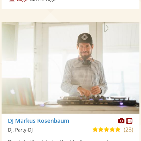
Diese
Di
DJ Markus Rosenbaum
Künst
Kü
(28)
5,0
DJ, Party-DJ
stellt
ste
von