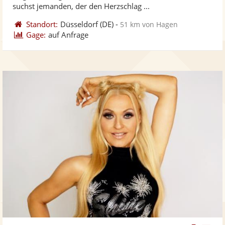
bereit
ber
Sternen
suchst jemanden, der den Herzschlag ...
Standort:
Düsseldorf
(DE)
-
51 km von Hagen
Gage:
auf Anfrage