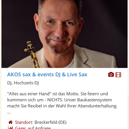
Diese
Di
AKOS sax & events DJ & Live Sax
Künst
Kü
DJ, Hochzeits-DJ
stellt
ste
"Alles aus einer Hand" ist das Motto. Sie feiern und
Fotos
Vi
kümmern sich um - NICHTS. Unser Baukastensystem
bereit
ber
macht Sie flexibel in der Wahl Ihrer Abendunterhaltung.
...
Standort:
Breckerfeld
(DE)
Gage:
auf Anfrage