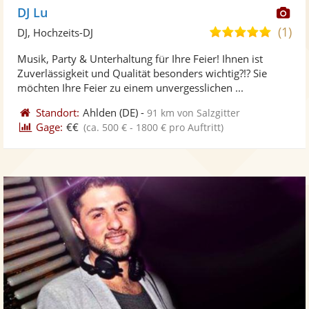
Di
DJ Lu
Kü
(1)
5,0
DJ, Hochzeits-DJ
ste
von
Musik, Party & Unterhaltung für Ihre Feier! Ihnen ist
Fo
5
Zuverlässigkeit und Qualität besonders wichtig?!? Sie
ber
Sternen
möchten Ihre Feier zu einem unvergesslichen ...
Standort:
Ahlden
(DE)
-
91 km von Salzgitter
Gage:
€€
(ca. 500 € - 1800 € pro Auftritt)