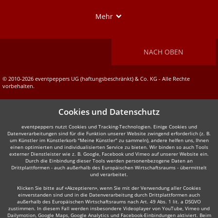
Show
Mehr
NACH OBEN
© 2010-2026 eventpeppers UG (haftungsbeschränkt) & Co. KG - Alle Rechte
vorbehalten.
Cookies und Datenschutz
eventpeppers nutzt Cookies und Tracking-Technologien. Einige Cookies und
Datenverarbeitungen sind für die Funktion unserer Website zwingend erforderlich (z. B.
um Künstler im Künstlerkorb "Meine Künstler" zu sammeln), andere helfen uns, Ihnen
einen optimierten und individualisierten Service zu bieten. Wir binden so auch Tools
externer Dienstleister wie z. B. Google, Facebook und Vimeo auf unserer Website ein.
Durch die Einbindung dieser Tools werden personenbezogene Daten an
Drittplattformen - auch außerhalb des Europäischen Wirtschaftsraums - übermittelt
und verarbeitet.
Klicken Sie bitte auf «Akzeptieren», wenn Sie mit der Verwendung aller Cookies
einverstanden sind und in die Datenverarbeitung durch Drittplattformen auch
außerhalb des Europäischen Wirtschaftsraums nach Art. 49 Abs. 1 lit. a DSGVO
zustimmen. In diesem Fall werden insbesondere Videoplayer von YouTube, Vimeo und
Dailymotion, Google Maps, Google Analytics und Facebook-Einbindungen aktiviert. Beim