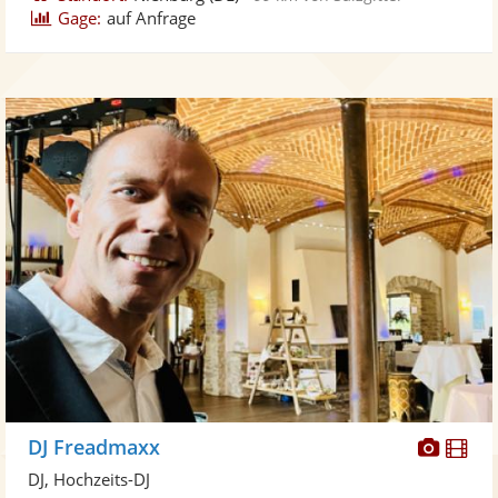
Gage:
auf Anfrage
Diese
Di
DJ Freadmaxx
Künst
Kü
DJ, Hochzeits-DJ