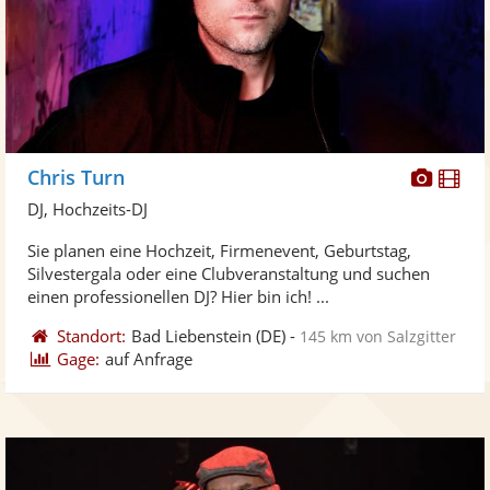
Diese
Di
Chris Turn
Künst
Kü
DJ, Hochzeits-DJ
stellt
ste
Sie planen eine Hochzeit, Firmenevent, Geburtstag,
Fotos
Vi
Silvestergala oder eine Clubveranstaltung und suchen
bereit
ber
einen professionellen DJ? Hier bin ich! ...
Standort:
Bad Liebenstein
(DE)
-
145 km von Salzgitter
Gage:
auf Anfrage