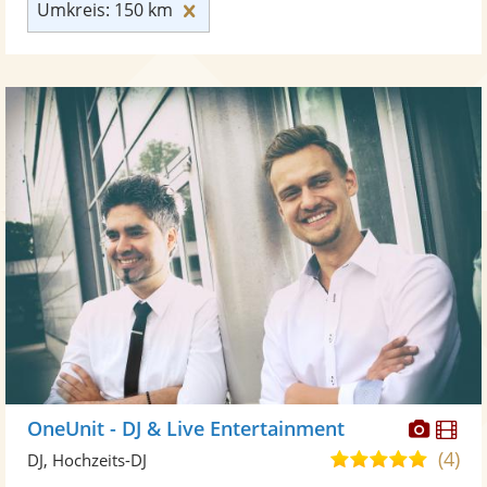
Umkreis: 150 km zurücksetzen
Umkreis: 150 km
Diese
Di
OneUnit - DJ & Live Entertainment
Künst
Kü
(4)
5,0
DJ, Hochzeits-DJ
stellt
ste
von