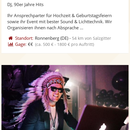
Künst
Kü
DJ, 90er Jahre Hits
stellt
ste
Ihr Ansprechparter für Hochzeit & Geburtstagsfeiern
Fotos
Vi
sowie ihr Event mit bester Sound & Lichttechnik. Wir
bereit
ber
Organisieren ihnen nach Absprache ...
Standort:
Ronnenberg
(DE)
-
54 km von Salzgitter
Gage:
€€
(ca. 500 € - 1800 € pro Auftritt)