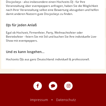
Discjockeys - also insbesondere einen Hochzeits DJ - für Ihre
Veranstaltung über eventpeppers anfragen, haben Sie die Möglichkeit
nach Ihrer Veranstaltung selbst eine Bewertung abzugeben und helfen
damit anderen Nutzern gute Discjockeys zu finden.
DJs für jeden Anlaß
Egal ob Hochzeit, Firmenfeier, Party, Weihnachtsfeier oder
Betriebsfeier - feiern Sie mit Stil und buchen Sie Ihre individuelle Live-
Show mit eventpeppers.
Und es kann losgehen...
Hochzeits DJs aus ganz Deutschland: individuell & professionell.
eventpeppers
Blog
eventpeppers
auf
auf
Facebook
Instagram
•
Impressum
Datenschutz