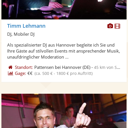
Diese
Di
Timm Lehmann
Künst
Kü
DJ, Mobiler DJ
stellt
ste
Als spezialisierter DJ aus Hannover begleite ich Sie und
Fotos
Vi
Ihre Gäste auf stilvollen Events mit ansprechender Musik,
bereit
ber
unaufdringlicher Moderation ...
Standort:
Pattensen bei Hannover
(DE)
-
45 km von Salzgitter
Gage:
€€
(ca. 500 € - 1800 € pro Auftritt)