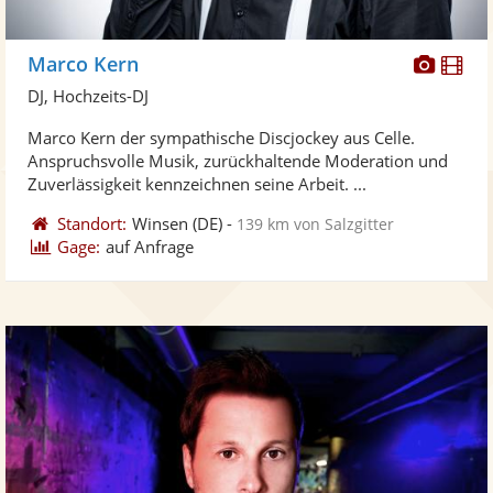
Diese
Di
Marco Kern
Künst
Kü
DJ, Hochzeits-DJ
stellt
ste
Marco Kern der sympathische Discjockey aus Celle.
Fotos
Vi
Anspruchsvolle Musik, zurückhaltende Moderation und
bereit
ber
Zuverlässigkeit kennzeichnen seine Arbeit. ...
Standort:
Winsen
(DE)
-
139 km von Salzgitter
Gage:
auf Anfrage