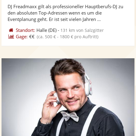
stellt
ste
DJ Freadmaxx gilt als professioneller Hauptberufs-DJ zu
Fotos
Vi
den absoluten Top-Adressen wenn es um die
bereit
ber
Eventplanung geht. Er ist seit vielen Jahren ...
Standort:
Halle
(DE)
-
131 km von Salzgitter
Gage:
€€
(ca. 500 € - 1800 € pro Auftritt)