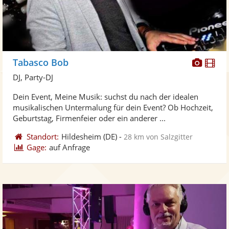
Diese
Di
Tabasco Bob
Künst
Kü
DJ, Party-DJ
stellt
ste
Dein Event, Meine Musik: suchst du nach der idealen
Fotos
Vi
musikalischen Untermalung für dein Event? Ob Hochzeit,
bereit
ber
Geburtstag, Firmenfeier oder ein anderer ...
Standort:
Hildesheim
(DE)
-
28 km von Salzgitter
Gage:
auf Anfrage