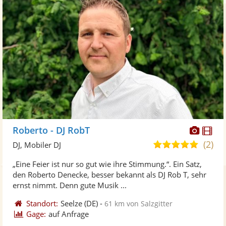
Diese
Di
Roberto - DJ RobT
Künst
Kü
(2)
5,0
DJ, Mobiler DJ
stellt
ste
von
„Eine Feier ist nur so gut wie ihre Stimmung.“. Ein Satz,
Fotos
Vi
5
den Roberto Denecke, besser bekannt als DJ Rob T, sehr
bereit
ber
Sternen
ernst nimmt. Denn gute Musik ...
Standort:
Seelze
(DE)
-
61 km von Salzgitter
Gage:
auf Anfrage