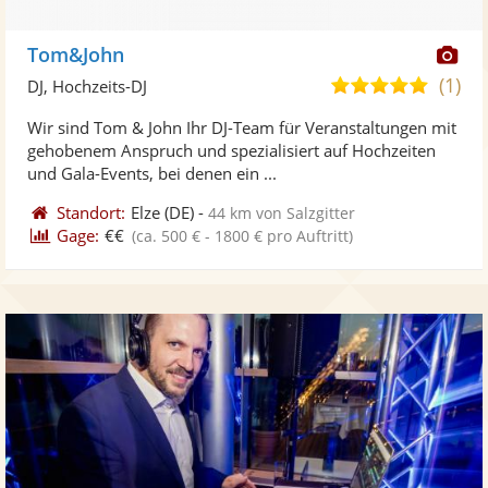
Di
Tom&John
Kü
(1)
5,0
DJ, Hochzeits-DJ
ste
von
Wir sind Tom & John Ihr DJ-Team für Veranstaltungen mit
Fo
5
gehobenem Anspruch und spezialisiert auf Hochzeiten
ber
Sternen
und Gala-Events, bei denen ein ...
Standort:
Elze
(DE)
-
44 km von Salzgitter
Gage:
€€
(ca. 500 € - 1800 € pro Auftritt)