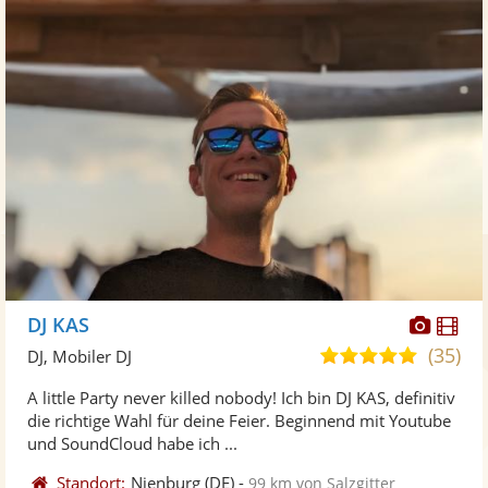
Diese
Di
DJ KAS
Künst
Kü
(35)
5,0
DJ, Mobiler DJ
stellt
ste
von
A little Party never killed nobody! Ich bin DJ KAS, definitiv
Fotos
Vi
5
die richtige Wahl für deine Feier. Beginnend mit Youtube
bereit
ber
Sternen
und SoundCloud habe ich ...
Standort:
Nienburg
(DE)
-
99 km von Salzgitter