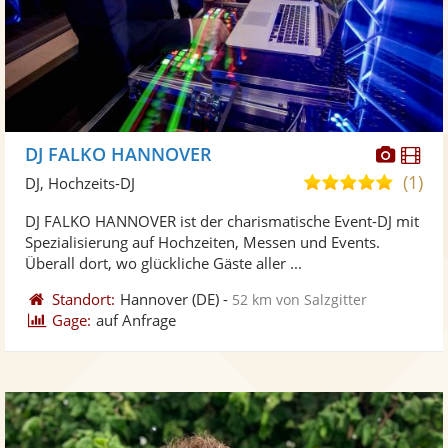
Diese
Di
DJ FALKO HANNOVER
Künst
Kü
(1)
5,0
DJ, Hochzeits-DJ
stellt
ste
von
DJ FALKO HANNOVER ist der charismatische Event-DJ mit
Fotos
Vi
5
Spezialisierung auf Hochzeiten, Messen und Events.
bereit
ber
Sternen
Überall dort, wo glückliche Gäste aller ...
Standort:
Hannover
(DE)
-
52 km von Salzgitter
Gage:
auf Anfrage