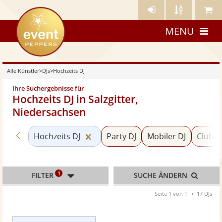
Künstler-
Künstler
Meine
eventpeppers
Login
A-
Künstle
MENU
Z
Alle Künstler
>
DJs
>
Hochzeits DJ
Ihre Suchergebnisse für
Hochzeits DJ in Salzgitter,
Niedersachsen
Zurück zu «DJs»
Kategorie «Hochzeits DJ» zurücks
Hochzeits DJ
Party DJ
Mobiler DJ
Club D
1
FILTER
SUCHE ÄNDERN
Seite 1 von 1
17 DJs