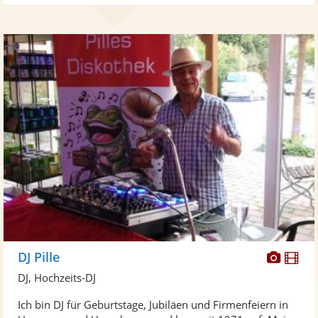
Diese
Di
DJ Pille
Künst
Kü
DJ, Hochzeits-DJ
stellt
ste
Ich bin DJ für Geburtstage, Jubiläen und Firmenfeiern in
Fotos
Vi