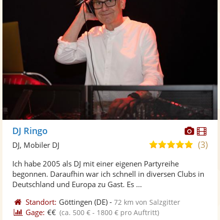
Diese
Di
DJ Ringo
Künst
Kü
(3)
5,0
DJ, Mobiler DJ
stellt
ste
von
Ich habe 2005 als DJ mit einer eigenen Partyreihe
Fotos
Vi
5
begonnen. Daraufhin war ich schnell in diversen Clubs in
bereit
ber
Sternen
Deutschland und Europa zu Gast. Es ...
Standort:
Göttingen
(DE)
-
72 km von Salzgitter
Gage:
€€
(ca. 500 € - 1800 € pro Auftritt)