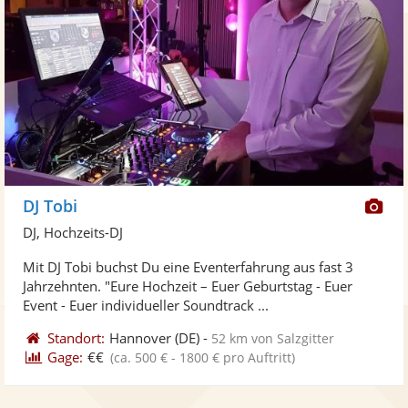
Di
DJ Tobi
Kü
DJ, Hochzeits-DJ
ste
Mit DJ Tobi buchst Du eine Eventerfahrung aus fast 3
Fo
Jahrzehnten. "Eure Hochzeit – Euer Geburtstag - Euer
ber
Event - Euer individueller Soundtrack ...
Standort:
Hannover
(DE)
-
52 km von Salzgitter
Gage:
€€
(ca. 500 € - 1800 € pro Auftritt)