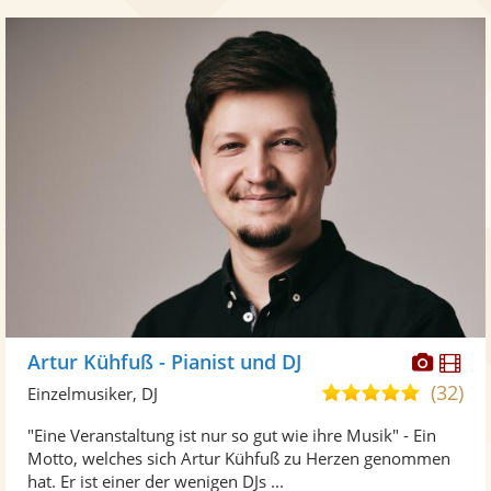
Diese
Di
Artur Kühfuß - Pianist und DJ
Künst
Kü
(32)
5,0
Einzelmusiker, DJ
stellt
ste
von
"Eine Veranstaltung ist nur so gut wie ihre Musik" - Ein
Fotos
Vi
5
Motto, welches sich Artur Kühfuß zu Herzen genommen
bereit
ber
Sternen
hat. Er ist einer der wenigen DJs ...