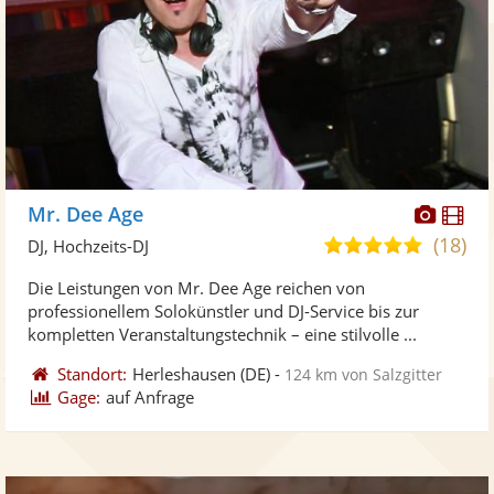
Diese
Di
Mr. Dee Age
Künst
Kü
(18)
4,8
DJ, Hochzeits-DJ
stellt
ste
von
Die Leistungen von Mr. Dee Age reichen von
Fotos
Vi
5
professionellem Solokünstler und DJ-Service bis zur
bereit
ber
Sternen
kompletten Veranstaltungstechnik – eine stilvolle ...
Standort:
Herleshausen
(DE)
-
124 km von Salzgitter
Gage:
auf Anfrage