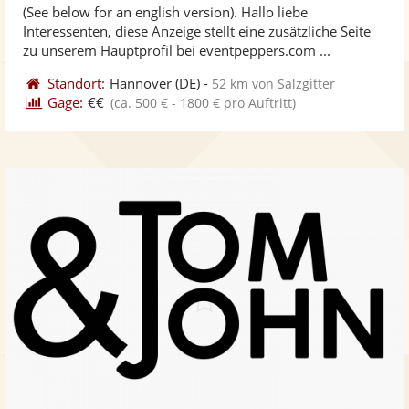
(See below for an english version). Hallo liebe
Fotos
Vi
5
Interessenten, diese Anzeige stellt eine zusätzliche Seite
bereit
ber
Sternen
zu unserem Hauptprofil bei eventpeppers.com ...
Standort:
Hannover
(DE)
-
52 km von Salzgitter
Gage:
€€
(ca. 500 € - 1800 € pro Auftritt)