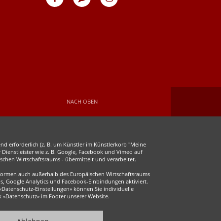
auf
auf
Facebook
Instagram
NACH OBEN
d erforderlich (z. B. um Künstler im Künstlerkorb "Meine
r Dienstleister wie z. B. Google, Facebook und Vimeo auf
chen Wirtschaftsraums - übermittelt und verarbeitet.
ttformen auch außerhalb des Europäischen Wirtschaftsraums
s, Google Analytics und Facebook-Einbindungen aktiviert.
 «Datenschutz-Einstellungen» können Sie individuelle
ink «Datenschutz» im Footer unserer Website.