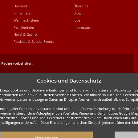
Hochzeit
Über uns
Firmenfeier
Blog
Weihnachtsfeier
Jobs
Familienfeier
Impressum
Hotel & Gastro
Festivals & Special Events
 Rechte vorbehalten.
Cookies und Datenschutz
inige Cookies und Datenverarbeitungen sind für die Funktion unserer Website zwingen
ptimierten und individualisierten Service zu bieten. Wir binden so auch Tools externe
ols werden personenbezogene Daten an Drittplattformen - auch außerhalb des Europäis
wendung aller Cookies einverstanden sind und in die Datenverarbeitung durch Drittpla
all werden insbesondere Videoplayer von YouTube, Vimeo und Dailymotion, Google Map
forderlich Cookies und Tools externer Dienstleister deaktiviert. Durch einen Klick auf
Einwilligungen widerrufen. Diese Einstellungen erreichen Sie auch jederzeit über den L