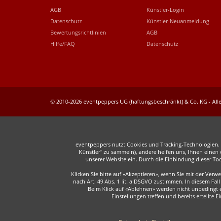
AGB
Künstler-Login
Datenschutz
Künstler-Neuanmeldung
Bewertungsrichtlinien
AGB
Hilfe/FAQ
Datenschutz
© 2010-2026 eventpeppers UG (haftungsbeschränkt) & Co. KG - Alle
eventpeppers nutzt Cookies und Tracking-Technologien. E
Künstler" zu sammeln), andere helfen uns, Ihnen einen o
unserer Website ein. Durch die Einbindung dieser To
Klicken Sie bitte auf «Akzeptieren», wenn Sie mit der Ver
nach Art. 49 Abs. 1 lit. a DSGVO zustimmen. In diesem F
Beim Klick auf «Ablehnen» werden nicht unbedingt er
Einstellungen treffen und bereits erteilte 