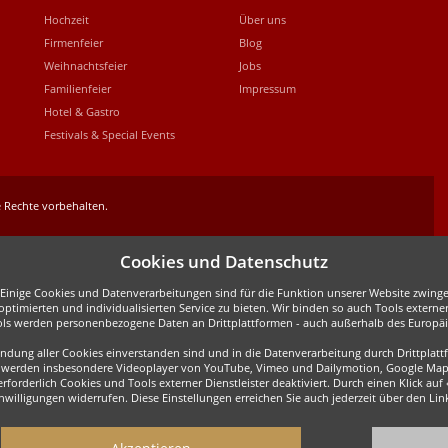
Hochzeit
Über uns
Firmenfeier
Blog
Weihnachtsfeier
Jobs
Familienfeier
Impressum
Hotel & Gastro
Festivals & Special Events
 Rechte vorbehalten.
Cookies und Datenschutz
inige Cookies und Datenverarbeitungen sind für die Funktion unserer Website zwingen
ptimierten und individualisierten Service zu bieten. Wir binden so auch Tools externe
ols werden personenbezogene Daten an Drittplattformen - auch außerhalb des Europäis
wendung aller Cookies einverstanden sind und in die Datenverarbeitung durch Drittpla
all werden insbesondere Videoplayer von YouTube, Vimeo und Dailymotion, Google Map
forderlich Cookies und Tools externer Dienstleister deaktiviert. Durch einen Klick auf
Einwilligungen widerrufen. Diese Einstellungen erreichen Sie auch jederzeit über den L