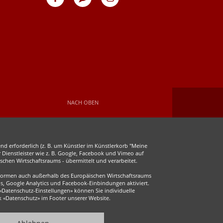
auf
auf
Facebook
Instagram
NACH OBEN
d erforderlich (z. B. um Künstler im Künstlerkorb "Meine
r Dienstleister wie z. B. Google, Facebook und Vimeo auf
chen Wirtschaftsraums - übermittelt und verarbeitet.
ttformen auch außerhalb des Europäischen Wirtschaftsraums
s, Google Analytics und Facebook-Einbindungen aktiviert.
 «Datenschutz-Einstellungen» können Sie individuelle
ink «Datenschutz» im Footer unserer Website.