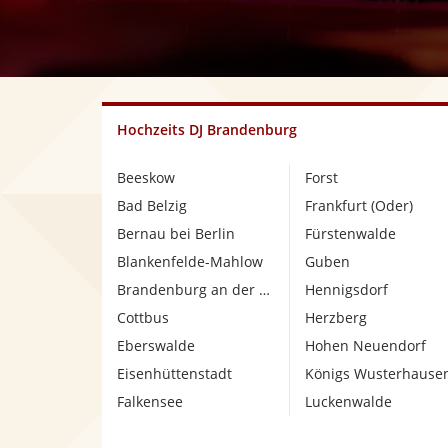
Hochzeits DJ Brandenburg
Beeskow
Forst
Bad Belzig
Frankfurt (Oder)
Bernau bei Berlin
Fürstenwalde
Blankenfelde-Mahlow
Guben
Brandenburg an der Havel
Hennigsdorf
Cottbus
Herzberg
Eberswalde
Hohen Neuendorf
Eisenhüttenstadt
Königs Wusterhause
Falkensee
Luckenwalde