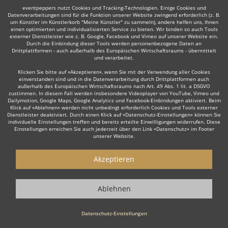
eventpeppers nutzt Cookies und Tracking-Technologien. Einige Cookies und
Datenverarbeitungen sind für die Funktion unserer Website zwingend erforderlich (z. B.
um Künstler im Künstlerkorb "Meine Künstler" zu sammeln), andere helfen uns, Ihnen
einen optimierten und individualisierten Service zu bieten. Wir binden so auch Tools
externer Dienstleister wie z. B. Google, Facebook und Vimeo auf unserer Website ein.
Durch die Einbindung dieser Tools werden personenbezogene Daten an
Auch interessant:
Drittplattformen - auch außerhalb des Europäischen Wirtschaftsraums - übermittelt
und verarbeitet.
Klicken Sie bitte auf «Akzeptieren», wenn Sie mit der Verwendung aller Cookies
einverstanden sind und in die Datenverarbeitung durch Drittplattformen auch
Rock
Top 40
Alternative Band
Tanz- & Showband
außerhalb des Europäischen Wirtschaftsraums nach Art. 49 Abs. 1 lit. a DSGVO
zustimmen. In diesem Fall werden insbesondere Videoplayer von YouTube, Vimeo und
Dailymotion, Google Maps, Google Analytics und Facebook-Einbindungen aktiviert. Beim
Klick auf «Ablehnen» werden nicht unbedingt erforderlich Cookies und Tools externer
Dienstleister deaktiviert. Durch einen Klick auf «Datenschutz-Einstellungen» können Sie
individuelle Einstellungen treffen und bereits erteilte Einwilligungen widerrufen. Diese
Einstellungen erreichen Sie auch jederzeit über den Link «Datenschutz» im Footer
unserer Website.
Wie funktioniert's?
Akzeptieren
1. Kostenlos anfragen
Starten Sie mit dem Button 'Kostenlos anfragen' eine Anfrage an die für
Ablehnen
Sie interessanten Bands - also z. B. bestimmte Schlagerbands &
Oldiebands. Diesen Button finden Sie auf den jeweiligen Künstler-Profil-
Seiten der Musiker.
Datenschutz-Einstellungen