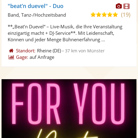
Diese
Di
"beat’n duevel" - Duo
Künst
Kü
(19)
5,0
Band, Tanz-/Hochzeitsband
stellt
ste
von
**„Beat’n Duevel“ – Live-Musik, die Ihre Veranstaltung
Fotos
Vi
5
einzigartig macht + DJ-Service**. Mit Leidenschaft,
bereit
ber
Sternen
Können und jeder Menge Bühnenerfahrung ...
Standort:
Rheine
(DE)
-
37 km von Münster
Gage:
auf Anfrage