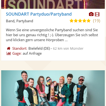
Diese
Di
SOUNDART Partyduo/Partyband
Künst
Kü
(19)
5,0
Band, Partyband
stellt
ste
von
Wenn Sie eine unvergessliche Partyband suchen sind Sie
Fotos
Vi
5
hier bei uns genau richtig ! ;-). Überzeugen Sie sich selbst
bereit
ber
Sternen
und klicken gern unsere Hörproben ...
Standort:
Bielefeld
(DE)
-
62 km von Münster
Gage:
auf Anfrage