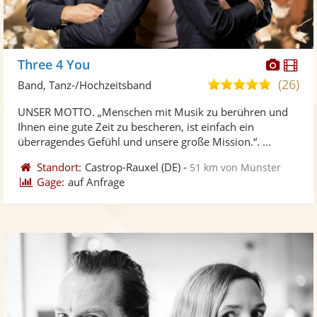
Diese
Di
Three 4 You
Künst
Kü
(26)
5,0
Band, Tanz-/Hochzeitsband
stellt
ste
von
UNSER MOTTO. „Menschen mit Musik zu berühren und
Fotos
Vi
5
Ihnen eine gute Zeit zu bescheren, ist einfach ein
bereit
ber
Sternen
überragendes Gefühl und unsere große Mission.“. ...
Standort:
Castrop-Rauxel
(DE)
-
51 km von Münster
Gage:
auf Anfrage