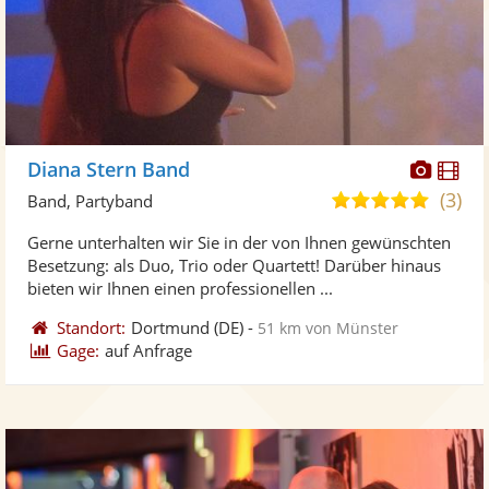
Diese
Di
Diana Stern Band
Künst
Kü
(3)
5,0
Band, Partyband
stellt
ste
von
Gerne unterhalten wir Sie in der von Ihnen gewünschten
Fotos
Vi
5
Besetzung: als Duo, Trio oder Quartett! Darüber hinaus
bereit
ber
Sternen
bieten wir Ihnen einen professionellen ...
Standort:
Dortmund
(DE)
-
51 km von Münster
Gage:
auf Anfrage