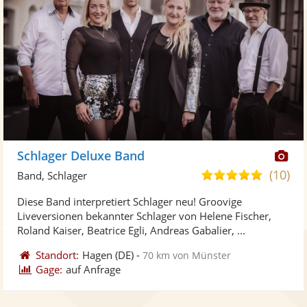
Di
Schlager Deluxe Band
Kü
(10)
5,0
Band, Schlager
ste
von
Diese Band interpretiert Schlager neu! Groovige
Fo
5
Liveversionen bekannter Schlager von Helene Fischer,
ber
Sternen
Roland Kaiser, Beatrice Egli, Andreas Gabalier, ...
Standort:
Hagen
(DE)
-
70 km von Münster
Gage:
auf Anfrage