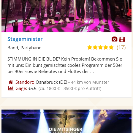
Diese
Di
Stageminister
Künst
Kü
(17)
5,0
Band, Partyband
stellt
ste
von
STIMMUNG IN DIE BUDE? Kein Problem! Bekommen Sie
Fotos
Vi
5
mit uns: Ein bunt gemischtes cooles Programm der 50er
bereit
ber
Sternen
bis 90er sowie Beliebtes und Flottes der ...
Standort:
Osnabrück
(DE)
-
44 km von Münster
Gage:
€€€
(ca. 1800 € - 3500 € pro Auftritt)