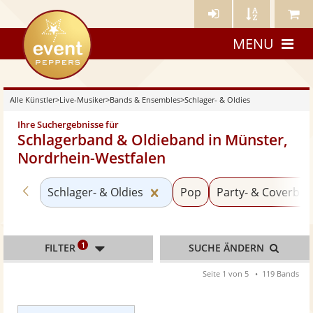
Künstler-
Künstler
Meine
eventpeppers
Login
A-
Künstle
MENU
Z
Alle Künstler
>
Live-Musiker
>
Bands & Ensembles
>
Schlager- & Oldies
Ihre Suchergebnisse für
Schlagerband & Oldieband in Münster,
Nordrhein-Westfalen
Zurück zu «Bands & Ensembles»
Kategorie «Schlager- & Oldi
Schlager- & Oldies
Pop
Party- & Coverba
1
FILTER
SUCHE ÄNDERN
Seite 1 von 5
119 Bands