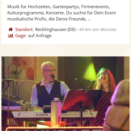
stellt
ste
von
Musik für Hochzeiten, Gartenpartys, Firmenevents,
Fotos
Vi
5
Kulturprogramme, Konzerte. Du suchst für Dein Event
bereit
ber
Sternen
musikalische Profis, die Deine Freunde, ...
Standort:
Recklinghausen
(DE)
-
49 km von Münster
Gage:
auf Anfrage