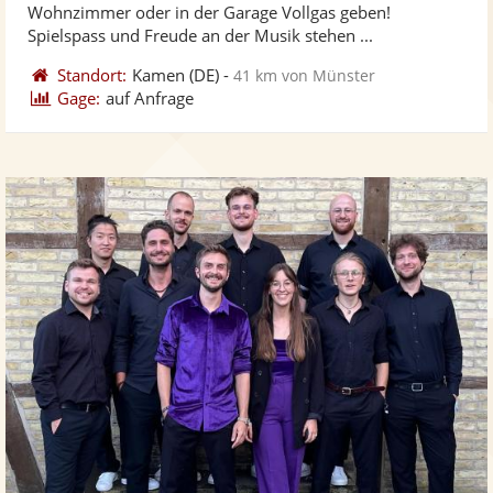
5
Wohnzimmer oder in der Garage Vollgas geben!
bereit
ber
Sternen
Spielspass und Freude an der Musik stehen ...
Standort:
Kamen
(DE)
-
41 km von Münster
Gage:
auf Anfrage