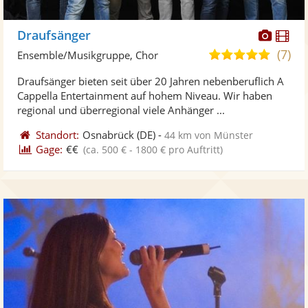
Diese
Di
Draufsänger
Künst
Kü
(7)
5,0
Ensemble/Musikgruppe, Chor
stellt
ste
von
Draufsänger bieten seit über 20 Jahren nebenberuflich A
Fotos
Vi
5
Cappella Entertainment auf hohem Niveau. Wir haben
bereit
ber
Sternen
regional und überregional viele Anhänger ...
Standort:
Osnabrück
(DE)
-
44 km von Münster
Gage:
€€
(ca. 500 € - 1800 € pro Auftritt)