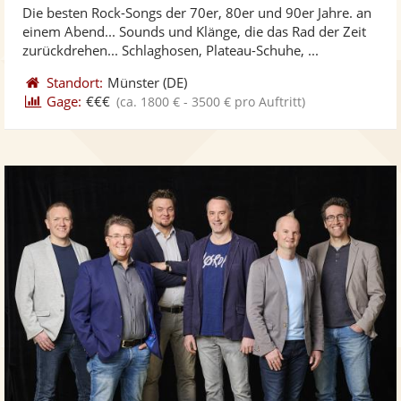
Die besten Rock-Songs der 70er, 80er und 90er Jahre. an
Fotos
Vi
5
einem Abend... Sounds und Klänge, die das Rad der Zeit
bereit
ber
Sternen
zurückdrehen... Schlaghosen, Plateau-Schuhe, ...
Standort:
Münster
(DE)
Gage:
€€€
(ca. 1800 € - 3500 € pro Auftritt)