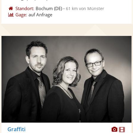
Standort:
Bochum
(DE)
-
61 km von Münster
Gage:
auf Anfrage
Diese
Di
Graffiti