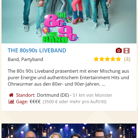
Diese
Di
THE 80s90s LIVEBAND
Künst
Kü
(4)
5,0
Band, Partyband
stellt
ste
von
The 80s 90s Liveband präsentiert mit einer Mischung aus
Fotos
Vi
5
purer Energie und authentischem Entertainment Hits und
bereit
ber
Sternen
Ohrwürmer aus den 80er- und 90er-Jahren. ...
Standort:
Dortmund
(DE)
-
51 km von Münster
Gage:
€€€€
(3500 € oder mehr pro Auftritt)