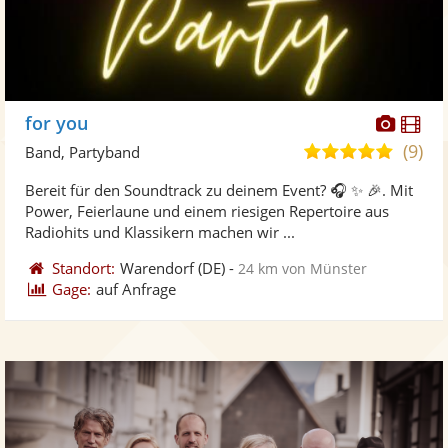
Diese
Di
for you
Künst
Kü
(9)
4,9
Band, Partyband
stellt
ste
von
Bereit für den Soundtrack zu deinem Event? 🎧 ✨ 🎉. Mit
Fotos
Vi
5
Power, Feierlaune und einem riesigen Repertoire aus
bereit
ber
Sternen
Radiohits und Klassikern machen wir ...
Standort:
Warendorf
(DE)
-
24 km von Münster
Gage:
auf Anfrage