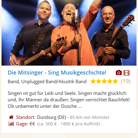
Diese
Di
Die Mitsinger - Sing Musikgeschichte!
Künst
Kü
(19)
4,9
Band, Unplugged Band/Akustik Band
stellt
ste
von
Singen ist gut für Leib und Seele. Singen macht glücklich
Fotos
Vi
5
und, Ihr Männer da draußen: Singen vernichtet Bauchfett!
bereit
ber
Sternen
Ob unbemerkt unter der Dusche ...
Standort:
Duisburg
(DE)
-
85 km von Münster
Gage:
€€
(ca. 500 € - 1800 € pro Auftritt)