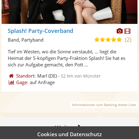
Diese
Di
Splash! Party-Coverband
Künst
Kü
(2)
5,0
Band, Partyband
stellt
ste
von
Tief im Westen, wo die Sonne verstaubt, … liegt die
Fotos
Vi
5
Heimat der 5-köpfigen Party-Fraktion Splash! Sie hat es
bereit
ber
Sternen
sich zur Aufgabe gemacht, den Pott ...
Standort:
Marl
(DE)
-
52 km von Münster
Gage:
auf Anfrage
Informationen zum Ranking dieser Liste
Weiter
Cookies und Datenschutz