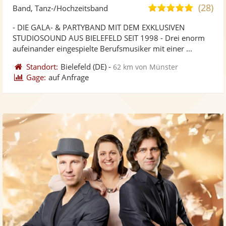
Künst
Kü
(28)
4,9
Band, Tanz-/Hochzeitsband
stellt
ste
von
- DIE GALA- & PARTYBAND MIT DEM EXKLUSIVEN
Fotos
Vi
5
STUDIOSOUND AUS BIELEFELD SEIT 1998 - Drei enorm
bereit
ber
Sternen
aufeinander eingespielte Berufsmusiker mit einer ...
Standort:
Bielefeld
(DE)
-
62 km von Münster
Gage:
auf Anfrage