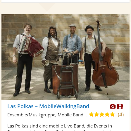
Diese
Di
Las Polkas – MobileWalkingBand
Künst
Kü
(4)
4,9
Ensemble/Musikgruppe, Mobile Band/Walking Act
stellt
ste
von
Las Polkas sind eine mobile Live-Band, die Events in
Fotos
Vi
5