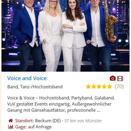
Diese
Di
Voice and Voice
Künst
Kü
(70)
5,0
Band, Tanz-/Hochzeitsband
stellt
ste
von
Voice & Voice – Hochzeitsband, Partyband, Galaband.
Fotos
Vi
5
VuV gestaltet Events einzigartig. Außergewöhnlicher
bereit
ber
Sternen
Gesang mit Gänsehautfaktor, professionelle ...
Standort:
Beckum
(DE)
-
37 km von Münster
Gage:
auf Anfrage