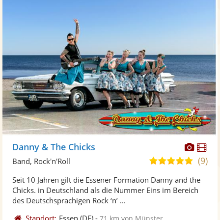
Diese
Di
Danny & The Chicks
Künst
Kü
(9)
5,0
Band, Rock'n'Roll
stellt
ste
von
Seit 10 Jahren gilt die Essener Formation Danny and the
Fotos
Vi
5
Chicks. in Deutschland als die Nummer Eins im Bereich
bereit
ber
Sternen
des Deutschsprachigen Rock ‘n’ ...
Standort:
Essen
(DE)
-
71 km von Münster