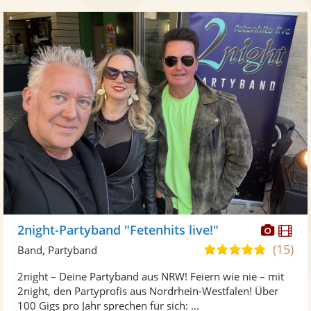
Diese
Di
2night-Partyband "Fetenhits live!"
Künst
Kü
(15)
5,0
Band, Partyband
stellt
ste
von
2night – Deine Partyband aus NRW! Feiern wie nie – mit
Fotos
Vi
5
2night, den Partyprofis aus Nordrhein-Westfalen! Über
bereit
ber
Sternen
100 Gigs pro Jahr sprechen für sich: ...