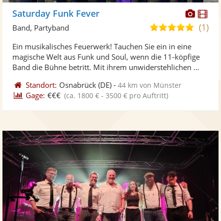
Diese
Di
Saturday Funk Fever
Künst
Kü
(1)
5,0
Band, Partyband
stellt
ste
von
Ein musikalisches Feuerwerk! Tauchen Sie ein in eine
Fotos
Vi
5
magische Welt aus Funk und Soul, wenn die 11-köpfige
bereit
ber
Sternen
Band die Bühne betritt. Mit ihrem unwiderstehlichen ...
Standort:
Osnabrück
(DE)
-
44 km von Münster
Gage:
€€€
(ca. 1800 € - 3500 € pro Auftritt)