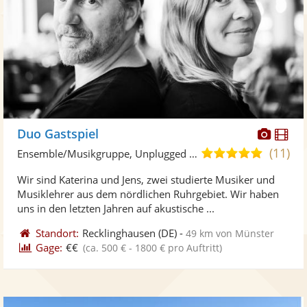
Diese
Di
Duo Gastspiel
Künst
Kü
(11)
5,0
Ensemble/Musikgruppe, Unplugged Band/Akustik Band
stellt
ste
von
Wir sind Katerina und Jens, zwei studierte Musiker und
Fotos
Vi
5
Musiklehrer aus dem nördlichen Ruhrgebiet. Wir haben
bereit
ber
Sternen
uns in den letzten Jahren auf akustische ...
Standort:
Recklinghausen
(DE)
-
49 km von Münster
Gage:
€€
(ca. 500 € - 1800 € pro Auftritt)