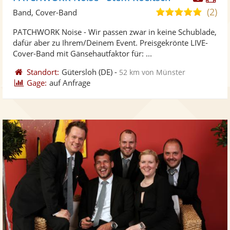
Künst
Kü
(2)
4,9
Band, Cover-Band
stellt
ste
von
PATCHWORK Noise - Wir passen zwar in keine Schublade,
Fotos
Vi
5
dafür aber zu Ihrem/Deinem Event. Preisgekrönte LIVE-
bereit
ber
Sternen
Cover-Band mit Gänsehautfaktor für: ...
Standort:
Gütersloh
(DE)
-
52 km von Münster
Gage:
auf Anfrage