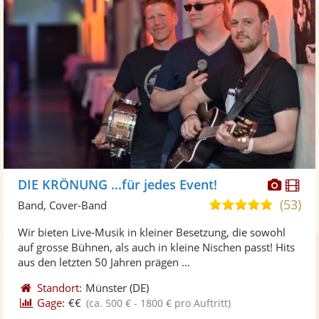
Diese
Di
DIE KRÖNUNG ...für jedes Event!
Künst
Kü
(53)
4,9
Band, Cover-Band
stellt
ste
von
Wir bieten Live-Musik in kleiner Besetzung, die sowohl
Fotos
Vi
5
auf grosse Bühnen, als auch in kleine Nischen passt! Hits
bereit
ber
Sternen
aus den letzten 50 Jahren prägen ...
Standort:
Münster
(DE)
Gage:
€€
(ca. 500 € - 1800 € pro Auftritt)