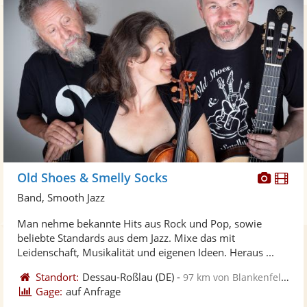
Diese
Di
Old Shoes & Smelly Socks
Künst
Kü
Band, Smooth Jazz
stellt
ste
Man nehme bekannte Hits aus Rock und Pop, sowie
Fotos
Vi
beliebte Standards aus dem Jazz. Mixe das mit
bereit
ber
Leidenschaft, Musikalität und eigenen Ideen. Heraus ...
Standort:
Dessau-Roßlau
(DE)
-
97 km von Blankenfelde-Mahlow
Gage:
auf Anfrage