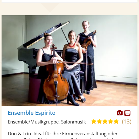
Diese
Di
Ensemble Espirito
Künst
Kü
(13)
5,0
Ensemble/Musikgruppe, Salonmusik
stellt
ste
von
Duo & Trio. Ideal für Ihre Firmenveranstaltung oder
Fotos
Vi
5