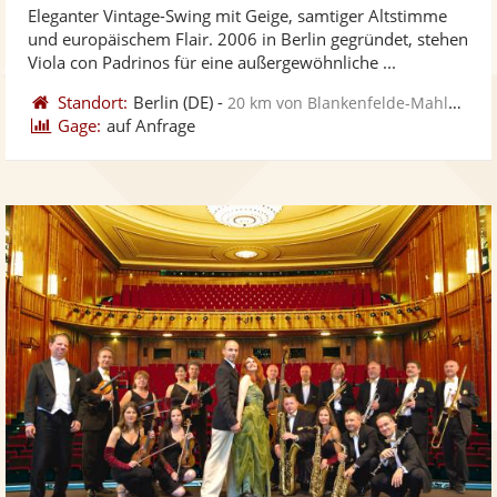
Eleganter Vintage-Swing mit Geige, samtiger Altstimme
Fotos
Vi
5
und europäischem Flair. 2006 in Berlin gegründet, stehen
bereit
ber
Sternen
Viola con Padrinos für eine außergewöhnliche ...
Standort:
Berlin
(DE)
-
20 km von Blankenfelde-Mahlow
Gage:
auf Anfrage