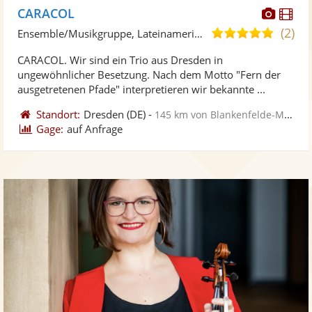
Diese
Di
CARACOL
Künst
Kü
(2)
4,9
Ensemble/Musikgruppe, Lateinamerikanische Musik
stellt
ste
von
CARACOL. Wir sind ein Trio aus Dresden in
Fotos
Vi
5
ungewöhnlicher Besetzung. Nach dem Motto "Fern der
bereit
ber
Sternen
ausgetretenen Pfade" interpretieren wir bekannte ...
Standort:
Dresden
(DE)
-
145 km von Blankenfelde-Mahlow
Gage:
auf Anfrage