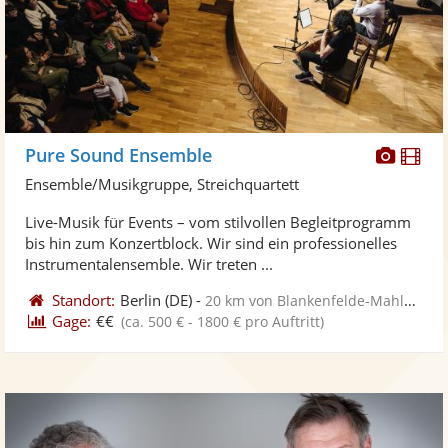
Diese
Di
Pure Sound Ensemble
Künst
Kü
Ensemble/Musikgruppe, Streichquartett
stellt
ste
Live-Musik für Events – vom stilvollen Begleitprogramm
Fotos
Vi
bis hin zum Konzertblock. Wir sind ein professionelles
bereit
ber
Instrumentalensemble. Wir treten ...
Standort:
Berlin
(DE)
-
20 km von Blankenfelde-Mahlow
Gage:
€€
(ca. 500 € - 1800 € pro Auftritt)