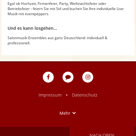
Egal ob Hochzeit, Firmenfeier, Party, Weihnachtsfeier oder
Betriebsfeier - feiern Sie mit Stil und buchen Sie Ihre individuelle Live-
Musik mit eventpeppers.
Und es kann losgehen...
Salonmusik-Ensembles aus ganz Deutschland: individuell &
professionell.
eventpeppers
Blog
eventpeppers
auf
auf
Facebook
Instagram
•
Impressum
Datenschutz
Show
Mehr
NACH OBEN