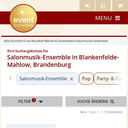
Künstler-
Künstler
Meine
eventpeppers
Login
A-
Künstle
MENU
Z
Alle Künstler
>
Live-Musiker
>
Bands & Ensembles
>
Salonmusik-Ensemble
Ihre Suchergebnisse für
Salonmusik-Ensemble in Blankenfelde-
Mahlow, Brandenburg
Zurück zu «Bands & Ensembles»
Kategorie «Salonmusik-
Salonmusik-Ensemble
Pop
Party- & Cove
1
FILTER
SUCHE ÄNDERN
Seite 1 von 1
7 Ensembles