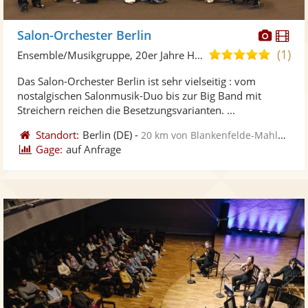
Diese
Di
Salon-Orchester Berlin
Künst
Kü
(1)
4,8
Ensemble/Musikgruppe, 20er Jahre Hits
stellt
ste
von
Das Salon-Orchester Berlin ist sehr vielseitig : vom
Fotos
Vi
5
nostalgischen Salonmusik-Duo bis zur Big Band mit
bereit
ber
Sternen
Streichern reichen die Besetzungsvarianten. ...
Standort:
Berlin
(DE)
-
20 km von Blankenfelde-Mahlow
Gage:
auf Anfrage