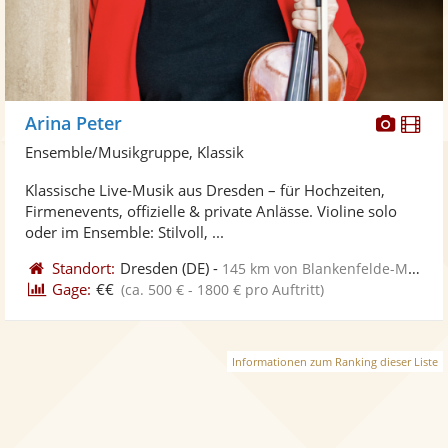
Diese
Di
Arina Peter
Künst
Kü
Ensemble/Musikgruppe, Klassik
stellt
ste
Klassische Live-Musik aus Dresden – für Hochzeiten,
Fotos
Vi
Firmenevents, offizielle & private Anlässe. Violine solo
bereit
ber
oder im Ensemble: Stilvoll, ...
Standort:
Dresden
(DE)
-
145 km von Blankenfelde-Mahlow
Gage:
€€
(ca. 500 € - 1800 € pro Auftritt)
Informationen zum Ranking dieser Liste