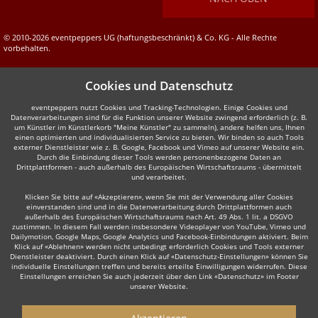
© 2010-2026 eventpeppers UG (haftungsbeschränkt) & Co. KG - Alle Rechte
vorbehalten.
Cookies und Datenschutz
eventpeppers nutzt Cookies und Tracking-Technologien. Einige Cookies und
Datenverarbeitungen sind für die Funktion unserer Website zwingend erforderlich (z. B.
um Künstler im Künstlerkorb "Meine Künstler" zu sammeln), andere helfen uns, Ihnen
einen optimierten und individualisierten Service zu bieten. Wir binden so auch Tools
externer Dienstleister wie z. B. Google, Facebook und Vimeo auf unserer Website ein.
Durch die Einbindung dieser Tools werden personenbezogene Daten an
Drittplattformen - auch außerhalb des Europäischen Wirtschaftsraums - übermittelt
und verarbeitet.
Klicken Sie bitte auf «Akzeptieren», wenn Sie mit der Verwendung aller Cookies
einverstanden sind und in die Datenverarbeitung durch Drittplattformen auch
außerhalb des Europäischen Wirtschaftsraums nach Art. 49 Abs. 1 lit. a DSGVO
zustimmen. In diesem Fall werden insbesondere Videoplayer von YouTube, Vimeo und
Dailymotion, Google Maps, Google Analytics und Facebook-Einbindungen aktiviert. Beim
Klick auf «Ablehnen» werden nicht unbedingt erforderlich Cookies und Tools externer
Dienstleister deaktiviert. Durch einen Klick auf «Datenschutz-Einstellungen» können Sie
individuelle Einstellungen treffen und bereits erteilte Einwilligungen widerrufen. Diese
Einstellungen erreichen Sie auch jederzeit über den Link «Datenschutz» im Footer
unserer Website.