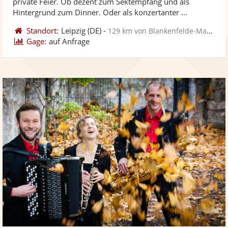
private Feier. Ob dezent zum Sektempfang und als
bereit
ber
Sternen
Hintergrund zum Dinner. Oder als konzertanter ...
Standort:
Leipzig
(DE)
-
129 km von Blankenfelde-Mahlow
Gage:
auf Anfrage