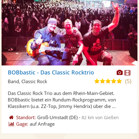
Diese
Di
BOBbastic - Das Classic Rocktrio
Künst
Kü
(5)
5,0
Band, Classic Rock
stellt
ste
von
Das Classic Rock Trio aus dem Rhein-Main-Gebiet.
Fotos
Vi
5
BOBbastic bietet ein Rundum-Rockprogramm, von
bereit
ber
Sternen
Klassikern (u.a. ZZ-Top, Jimmy Hendrix) über die ...
Standort:
Groß-Umstadt
(DE)
-
82 km von Gießen
Gage:
auf Anfrage