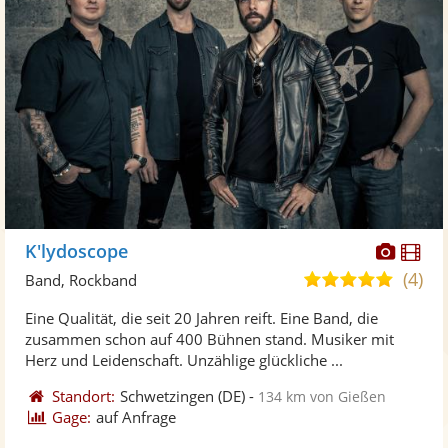
Diese
Di
K'lydoscope
Künst
Kü
(4)
5,0
Band, Rockband
stellt
ste
von
Eine Qualität, die seit 20 Jahren reift. Eine Band, die
Fotos
Vi
5
zusammen schon auf 400 Bühnen stand. Musiker mit
bereit
ber
Sternen
Herz und Leidenschaft. Unzählige glückliche ...
Standort:
Schwetzingen
(DE)
-
134 km von Gießen
Gage:
auf Anfrage