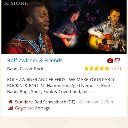
Diese
Di
Rolf Zwirner & Friends
Künst
Kü
(25)
5,0
Band, Classic Rock
stellt
ste
von
ROLF ZWIRNER AND FRIENDS - WE MAKE YOUR PARTY
Fotos
Vi
5
ROCKIN' & ROLLIN'. Hammermäßge LIvemusik, Rock-
bereit
ber
Sternen
Band, Pop-, Soul-, Funk & Coverband, mit ...
Standort:
Bad Schwalbach
(DE)
-
65 km von Gießen
Gage:
auf Anfrage