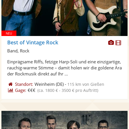
Diese
Di
Best of Vintage Rock
Künst
Kü
Band, Rock
stellt
ste
Einprägsame Riffs, fetzige Harp-Soli und eine einzigartige,
Fotos
Vi
rauchig-warme Stimme – damit holen wir die goldene Ära
bereit
ber
der Rockmusik direkt auf Ihr ...
Standort:
Weinheim
(DE)
-
115 km von Gießen
Gage:
€€€
(ca. 1800 € - 3500 € pro Auftritt)