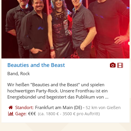
Diese
Di
Beauties and the Beast
Künst
Kü
Band, Rock
stellt
ste
Wir heißen "Beauties and the Beast" und spielen
Fotos
Vi
hochwertigen Party-Rock. Unsere Frontfrau ist ein
bereit
ber
Energiebündel und begeistert das Publikum von ...
Standort:
Frankfurt am Main
(DE)
-
52 km von Gießen
Gage:
€€€
(ca. 1800 € - 3500 € pro Auftritt)