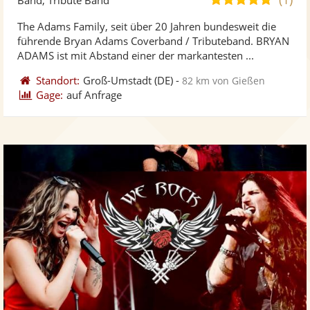
stellt
ste
von
The Adams Family, seit über 20 Jahren bundesweit die
Fotos
Vi
5
führende Bryan Adams Coverband / Tributeband. BRYAN
bereit
ber
Sternen
ADAMS ist mit Abstand einer der markantesten ...
Standort:
Groß-Umstadt
(DE)
-
82 km von Gießen
Gage:
auf Anfrage