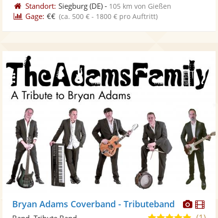
Standort:
Siegburg
(DE)
-
105 km von Gießen
Gage:
€€
(ca. 500 € - 1800 € pro Auftritt)
Diese
Di
Bryan Adams Coverband - Tributeband
Künst
Kü
(1)
5,0
Band, Tribute Band