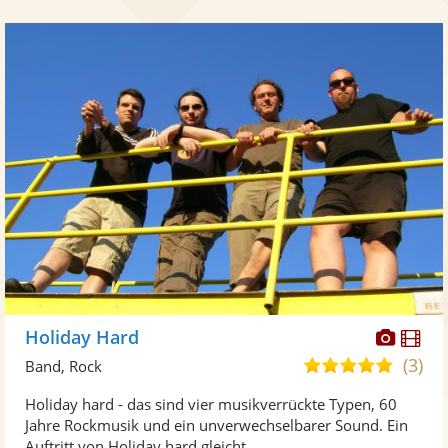
Diese
Di
Holiday Hard
Künst
Kü
(3)
5,0
Band, Rock
stellt
ste
von
Holiday hard - das sind vier musikverrückte Typen, 60
Fotos
Vi
5
Jahre Rockmusik und ein unverwechselbarer Sound. Ein
bereit
ber
Sternen
Auftritt von Holiday hard gleicht ...