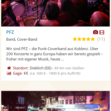
Diese
Di
PFZ
Künst
Kü
(11)
5,0
Band, Cover-Band
stellt
ste
von
Wir sind PFZ – die Punk-Coverband aus Koblenz. Über
Fotos
Vi
5
200 Konzerte in ganz Europa haben wir bereits gespielt –
bereit
ber
Sternen
früher mit eigener Musik, heute ...
Standort:
Dieblich
(DE)
-
89 km von Gießen
Gage:
€€
(ca. 500 € - 1800 € pro Auftritt)