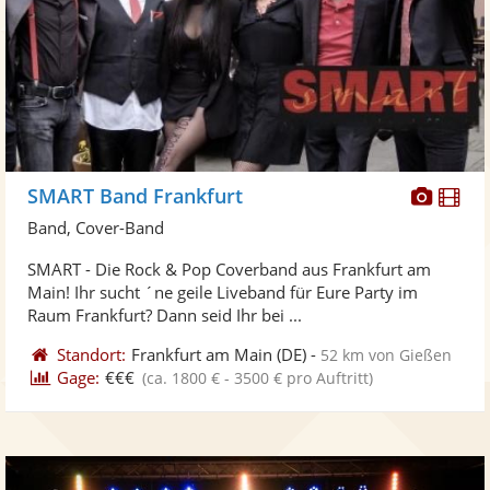
Diese
Di
SMART Band Frankfurt
Künst
Kü
Band, Cover-Band
stellt
ste
SMART - Die Rock & Pop Coverband aus Frankfurt am
Fotos
Vi
Main! Ihr sucht ´ne geile Liveband für Eure Party im
bereit
ber
Raum Frankfurt? Dann seid Ihr bei ...
Standort:
Frankfurt am Main
(DE)
-
52 km von Gießen
Gage:
€€€
(ca. 1800 € - 3500 € pro Auftritt)