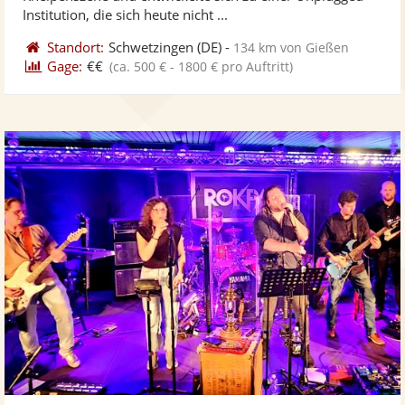
bereit
ber
Sternen
Institution, die sich heute nicht ...
Standort:
Schwetzingen
(DE)
-
134 km von Gießen
Gage:
€€
(ca. 500 € - 1800 € pro Auftritt)