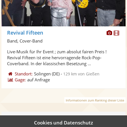
Diese
Di
Revival Fifteen
Künst
Kü
Band, Cover-Band
stellt
ste
Live-Musik für Ihr Event ; zum absolut fairen Preis !
Fotos
Vi
Revival Fifteen ist eine hervorragende Rock-Pop-
bereit
ber
Coverband. In der klassischen Besetzung ...
Standort:
Solingen
(DE)
-
129 km von Gießen
Gage:
auf Anfrage
Informationen zum Ranking dieser Liste
Weiter
Cookies und Datenschutz