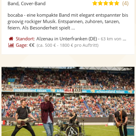
Künst
Kü
(4)
4,9
Band, Cover-Band
stellt
ste
von
bocaba - eine kompakte Band mit elegant entspannter bis
Fotos
Vi
5
groovig rockiger Musik. Entspannen, zuhören, tanzen,
bereit
ber
Sternen
feiern. Als Besonderheit spielt ...
Standort:
Alzenau in Unterfranken
(DE)
-
63 km von Gießen
Gage:
€€
(ca. 500 € - 1800 € pro Auftritt)