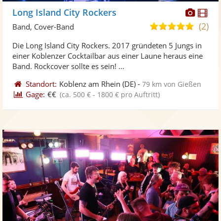
Diese
Di
Long Island City Rockers
Künst
Kü
(2)
5,0
Band, Cover-Band
stellt
ste
von
Die Long Island City Rockers. 2017 gründeten 5 Jungs in
Fotos
Vi
5
einer Koblenzer Cocktailbar aus einer Laune heraus eine
bereit
ber
Sternen
Band. Rockcover sollte es sein! ...
Standort:
Koblenz am Rhein
(DE)
-
79 km von Gießen
Gage:
€€
(ca. 500 € - 1800 € pro Auftritt)