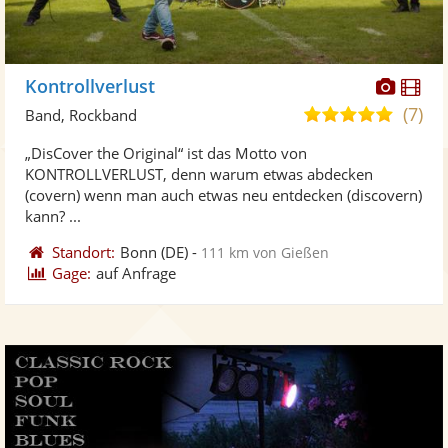
Diese
Di
Kontrollverlust
Künst
Kü
(7)
5,0
Band, Rockband
stellt
ste
von
„DisCover the Original“ ist das Motto von
Fotos
Vi
5
KONTROLLVERLUST, denn warum etwas abdecken
bereit
ber
Sternen
(covern) wenn man auch etwas neu entdecken (discovern)
kann? ...
Standort:
Bonn
(DE)
-
111 km von Gießen
Gage:
auf Anfrage