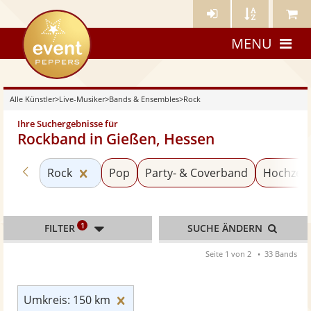
Künstler-
Künstler
Meine
eventpeppers
Login
A-
Künstle
MENU
Z
Alle Künstler
>
Live-Musiker
>
Bands & Ensembles
>
Rock
Ihre Suchergebnisse für
Rockband in Gießen, Hessen
Zurück zu «Bands & Ensembles»
Kategorie «Rock» zurücksetzen
Rock
Pop
Party- & Coverband
Hochzei
1
FILTER
SUCHE ÄNDERN
Seite 1 von 2
33 Bands
Umkreis: 150 km zurücksetzen
Umkreis: 150 km