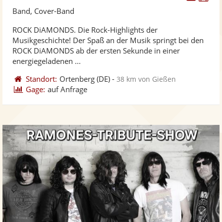
Künst
Kü
Band, Cover-Band
stellt
ste
ROCK DiAMONDS. Die Rock-Highlights der
Fotos
Vi
Musikgeschichte! Der Spaß an der Musik springt bei den
bereit
ber
ROCK DiAMONDS ab der ersten Sekunde in einer
energiegeladenen ...
Standort:
Ortenberg
(DE)
-
38 km von Gießen
Gage:
auf Anfrage