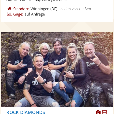
Standort:
Winningen
(DE)
-
86 km von Gießen
Gage:
auf Anfrage
Diese
Di
ROCK DiAMONDS