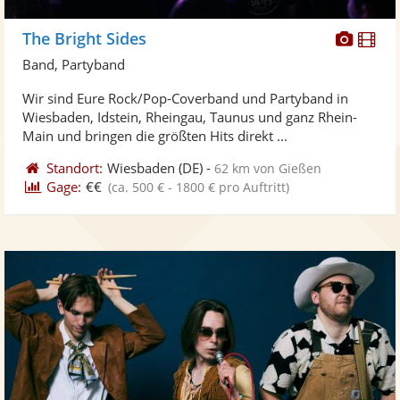
Diese
Di
The Bright Sides
Künst
Kü
Band, Partyband
stellt
ste
Wir sind Eure Rock/Pop-Coverband und Partyband in
Fotos
Vi
Wiesbaden, Idstein, Rheingau, Taunus und ganz Rhein-
bereit
ber
Main und bringen die größten Hits direkt ...
Standort:
Wiesbaden
(DE)
-
62 km von Gießen
Gage:
€€
(ca. 500 € - 1800 € pro Auftritt)