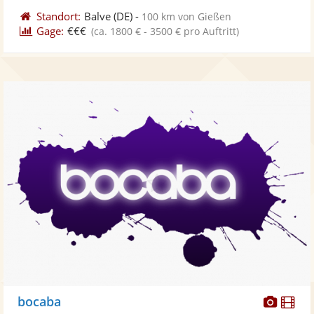
Standort:
Balve
(DE)
-
100 km von Gießen
Gage:
€€€
(ca. 1800 € - 3500 € pro Auftritt)
Diese
Di
bocaba