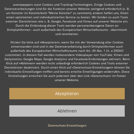
eventpeppers nutzt Cookies und Tracking-Technologien. Einige Cookies und
Datenverarbeitungen sind für die Funktion unserer Website zwingend erforderlich (z. B.
um Künstler im Künstlerkorb "Meine Künstler" zu sammeln), andere helfen uns, Ihnen
einen optimierten und individualisierten Service zu bieten. Wir binden so auch Tools
externer Dienstleister wie z. B. Google, Facebook und Vimeo auf unserer Website ein.
Durch die Einbindung dieser Tools werden personenbezogene Daten an
Auch interessant:
Drittplattformen - auch außerhalb des Europäischen Wirtschaftsraums - übermittelt
und verarbeitet.
Klicken Sie bitte auf «Akzeptieren», wenn Sie mit der Verwendung aller Cookies
einverstanden sind und in die Datenverarbeitung durch Drittplattformen auch
Irish Folk
Country
Party- & Coverband
Alternative 
außerhalb des Europäischen Wirtschaftsraums nach Art. 49 Abs. 1 lit. a DSGVO
zustimmen. In diesem Fall werden insbesondere Videoplayer von YouTube, Vimeo und
Dailymotion, Google Maps, Google Analytics und Facebook-Einbindungen aktiviert. Beim
Klick auf «Ablehnen» werden nicht unbedingt erforderlich Cookies und Tools externer
Dienstleister deaktiviert. Durch einen Klick auf «Datenschutz-Einstellungen» können Sie
individuelle Einstellungen treffen und bereits erteilte Einwilligungen widerrufen. Diese
Einstellungen erreichen Sie auch jederzeit über den Link «Datenschutz» im Footer
unserer Website.
Wie funktioniert's?
Akzeptieren
1. Kostenlos anfragen
Starten Sie mit dem Button 'Kostenlos anfragen' eine Anfrage an die für
Ablehnen
Sie interessanten Bands - also z. B. bestimmte Rockbands. Diesen
Button finden Sie auf den jeweiligen Künstler-Profil-Seiten der Musiker.
Datenschutz-Einstellungen
2. Angebote erhalten & Details besprechen