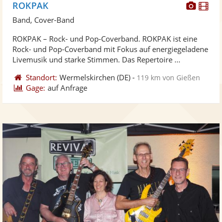
Diese
Di
ROKPAK
Künst
Kü
Band, Cover-Band
stellt
ste
ROKPAK – Rock- und Pop-Coverband. ROKPAK ist eine
Fotos
Vi
Rock- und Pop-Coverband mit Fokus auf energiegeladene
bereit
ber
Livemusik und starke Stimmen. Das Repertoire ...
Standort:
Wermelskirchen
(DE)
-
119 km von Gießen
Gage:
auf Anfrage