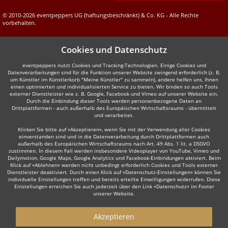
© 2010-2026 eventpeppers UG (haftungsbeschränkt) & Co. KG - Alle Rechte
vorbehalten.
Cookies und Datenschutz
eventpeppers nutzt Cookies und Tracking-Technologien. Einige Cookies und
Datenverarbeitungen sind für die Funktion unserer Website zwingend erforderlich (z. B.
um Künstler im Künstlerkorb "Meine Künstler" zu sammeln), andere helfen uns, Ihnen
einen optimierten und individualisierten Service zu bieten. Wir binden so auch Tools
externer Dienstleister wie z. B. Google, Facebook und Vimeo auf unserer Website ein.
Durch die Einbindung dieser Tools werden personenbezogene Daten an
Drittplattformen - auch außerhalb des Europäischen Wirtschaftsraums - übermittelt
und verarbeitet.
Klicken Sie bitte auf «Akzeptieren», wenn Sie mit der Verwendung aller Cookies
einverstanden sind und in die Datenverarbeitung durch Drittplattformen auch
außerhalb des Europäischen Wirtschaftsraums nach Art. 49 Abs. 1 lit. a DSGVO
zustimmen. In diesem Fall werden insbesondere Videoplayer von YouTube, Vimeo und
Dailymotion, Google Maps, Google Analytics und Facebook-Einbindungen aktiviert. Beim
Klick auf «Ablehnen» werden nicht unbedingt erforderlich Cookies und Tools externer
Dienstleister deaktiviert. Durch einen Klick auf «Datenschutz-Einstellungen» können Sie
individuelle Einstellungen treffen und bereits erteilte Einwilligungen widerrufen. Diese
Einstellungen erreichen Sie auch jederzeit über den Link «Datenschutz» im Footer
unserer Website.
Akzeptieren