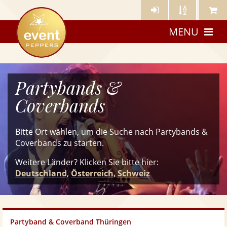
Künstler-
Künstler
Meine
eventpeppers
Login
A-
Künstle
MENU
Z
Partybands &
Coverbands
Bitte Ort wählen, um die Suche nach Partybands &
Coverbands zu starten.
Weitere Länder? Klicken Sie
bitte
hier:
Deutschland
,
Österreich
,
Schweiz
Partyband & Coverband Thüringen