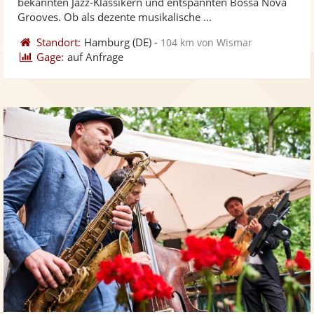
bekannten Jazz-Klassikern und entspannten Bossa Nova
bereit
ber
Sternen
Grooves. Ob als dezente musikalische ...
Standort:
Hamburg
(DE)
-
104 km von Wismar
Gage:
auf Anfrage