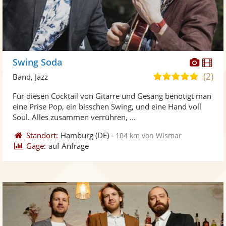
Diese
Di
Swing Soda
Künst
Kü
(2)
5,0
Band, Jazz
stellt
ste
von
Für diesen Cocktail von Gitarre und Gesang benötigt man
Fotos
Vi
5
eine Prise Pop, ein bisschen Swing, und eine Hand voll
bereit
ber
Sternen
Soul. Alles zusammen verrühren, ...
Standort:
Hamburg
(DE)
-
104 km von Wismar
Gage:
auf Anfrage