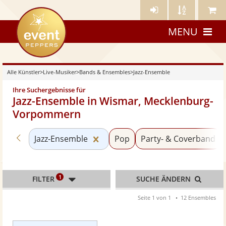
Künstler-
Künstler
Meine
eventpeppers
Login
A-
Künstle
MENU
Z
Alle Künstler
>
Live-Musiker
>
Bands & Ensembles
>
Jazz-Ensemble
Ihre Suchergebnisse für
Jazz-Ensemble in Wismar, Mecklenburg-
Vorpommern
Zurück zu «Bands & Ensembles»
Kategorie «Jazz-Ensemble» zurü
Jazz-Ensemble
Pop
Party- & Coverband
1
FILTER
SUCHE ÄNDERN
Seite 1 von 1
12 Ensembles