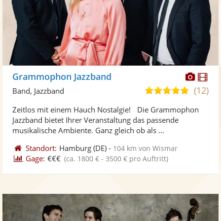
Diese
Di
Grammophon Jazzband
Künst
Kü
(12)
5,0
Band, Jazzband
stellt
ste
von
Zeitlos mit einem Hauch Nostalgie! Die Grammophon
Fotos
Vi
5
Jazzband bietet Ihrer Veranstaltung das passende
bereit
ber
Sternen
musikalische Ambiente. Ganz gleich ob als ...
Standort:
Hamburg
(DE)
-
104 km von Wismar
Gage:
€€€
(ca. 1800 € - 3500 € pro Auftritt)