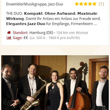
Künst
Kü
(1)
5,0
Ensemble/Musikgruppe, Jazz-Duo
stellt
ste
von
THE DUO. 𝗞𝗼𝗺𝗽𝗮𝗸𝘁. 𝗢𝗵𝗻𝗲 𝗔𝘂𝗳𝘄𝗮𝗻𝗱. 𝗠𝗮𝘅𝗶𝗺𝗮𝗹𝗲
Fotos
Vi
5
𝗪𝗶𝗿𝗸𝘂𝗻𝗴. Damit Ihr Anlass ein Anlass zur Freude wird.
bereit
ber
Sternen
𝗘𝗹𝗲𝗴𝗮𝗻𝘁𝗲𝘀 𝗝𝗮𝘇𝘇-𝗗𝘂𝗼 für Empfänge, Firmenfeiern ...
Standort:
Hamburg
(DE)
-
104 km von Wismar
Gage:
€€
(ca. 500 € - 1800 € pro Auftritt)