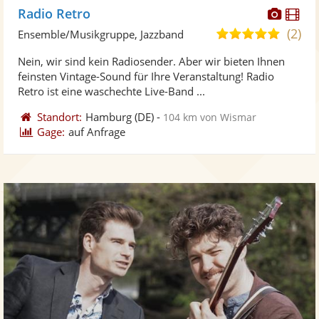
Diese
Di
Radio Retro
Künst
Kü
(2)
5,0
Ensemble/Musikgruppe, Jazzband
stellt
ste
von
Nein, wir sind kein Radiosender. Aber wir bieten Ihnen
Fotos
Vi
5
feinsten Vintage-Sound für Ihre Veranstaltung! Radio
bereit
ber
Sternen
Retro ist eine waschechte Live-Band ...
Standort:
Hamburg
(DE)
-
104 km von Wismar
Gage:
auf Anfrage