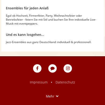
Ensembles für jeden Anlaß
Egal ob Hochzeit, Firmenfeier, Party, Weihnachtsfeier oder
Betriebsfeier - feiern Sie mit Stil und buchen Sie Ihre individuelle Live-
Musik mit eventpeppers.
Und es kann losgehen...
Jazz-Ensembles aus ganz Deutschland: individuell & professionell.
eventpeppers
Blog
eventpeppers
auf
auf
Facebook
Instagram
•
Impressum
Datenschutz
Show
Mehr