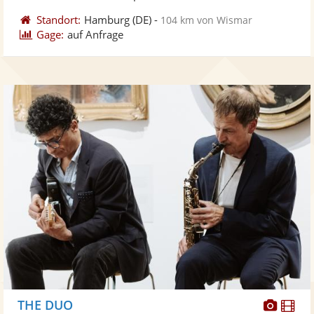
Standort:
Hamburg
(DE)
-
104 km von Wismar
Gage:
auf Anfrage
Diese
Di
THE DUO