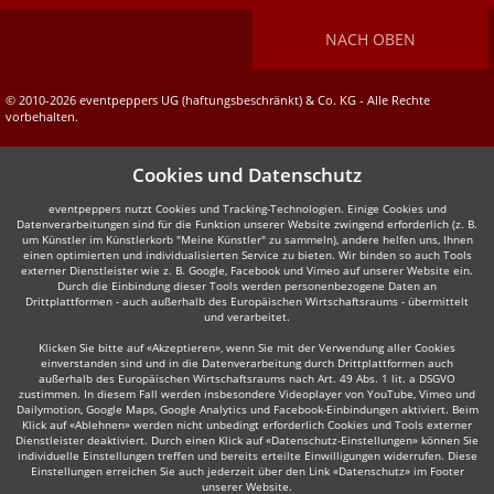
NACH OBEN
© 2010-2026 eventpeppers UG (haftungsbeschränkt) & Co. KG - Alle Rechte
vorbehalten.
Cookies und Datenschutz
eventpeppers nutzt Cookies und Tracking-Technologien. Einige Cookies und
Datenverarbeitungen sind für die Funktion unserer Website zwingend erforderlich (z. B.
um Künstler im Künstlerkorb "Meine Künstler" zu sammeln), andere helfen uns, Ihnen
einen optimierten und individualisierten Service zu bieten. Wir binden so auch Tools
externer Dienstleister wie z. B. Google, Facebook und Vimeo auf unserer Website ein.
Durch die Einbindung dieser Tools werden personenbezogene Daten an
Drittplattformen - auch außerhalb des Europäischen Wirtschaftsraums - übermittelt
und verarbeitet.
Klicken Sie bitte auf «Akzeptieren», wenn Sie mit der Verwendung aller Cookies
einverstanden sind und in die Datenverarbeitung durch Drittplattformen auch
außerhalb des Europäischen Wirtschaftsraums nach Art. 49 Abs. 1 lit. a DSGVO
zustimmen. In diesem Fall werden insbesondere Videoplayer von YouTube, Vimeo und
Dailymotion, Google Maps, Google Analytics und Facebook-Einbindungen aktiviert. Beim
Klick auf «Ablehnen» werden nicht unbedingt erforderlich Cookies und Tools externer
Dienstleister deaktiviert. Durch einen Klick auf «Datenschutz-Einstellungen» können Sie
individuelle Einstellungen treffen und bereits erteilte Einwilligungen widerrufen. Diese
Einstellungen erreichen Sie auch jederzeit über den Link «Datenschutz» im Footer
unserer Website.