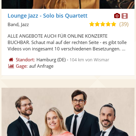
Diese
Di
Lounge Jazz - Solo bis Quartett
Künst
Kü
(39)
5,0
Band, Jazz
stellt
ste
von
ALLE ANGEBOTE AUCH FÜR ONLINE KONZERTE
Fotos
Vi
5
BUCHBAR. Schaut mal auf der rechten Seite - es gibt tolle
bereit
ber
Sternen
Videos von insgesamt 10 verschiedenen Besetzungen. ...
Standort:
Hamburg
(DE)
-
104 km von Wismar
Gage:
auf Anfrage