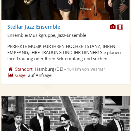
Diese
Di
Stellar Jazz Ensemble
Künst
Kü
Ensemble/Musikgruppe, Jazz-Ensemble
stellt
ste
PERFEKTE MUSIK FÜR IHREN HOCHZEITSTANZ, IHREN
Fotos
Vi
EMPFANG, IHRE TRAUUNG UND IHR DINNER! Sie planen
bereit
ber
Ihre Trauung oder Ihren Sektempfang und suchen ...
Standort:
Hamburg
(DE)
-
104 km von Wismar
Gage:
auf Anfrage