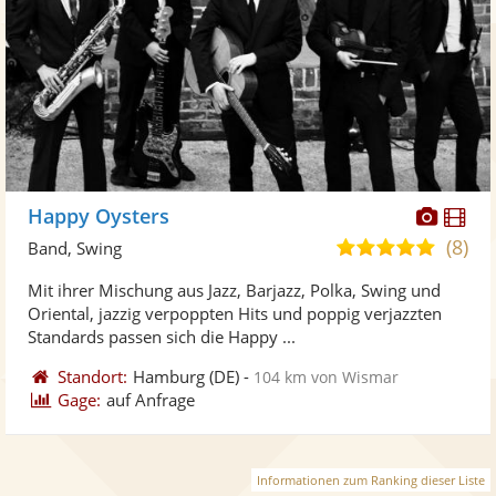
Diese
Di
Happy Oysters
Künst
Kü
(8)
5,0
Band, Swing
stellt
ste
von
Mit ihrer Mischung aus Jazz, Barjazz, Polka, Swing und
Fotos
Vi
5
Oriental, jazzig verpoppten Hits und poppig verjazzten
bereit
ber
Sternen
Standards passen sich die Happy ...
Standort:
Hamburg
(DE)
-
104 km von Wismar
Gage:
auf Anfrage
Informationen zum Ranking dieser Liste