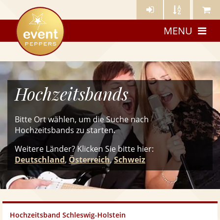
Künstler-
Künstler
Meine
eventpeppers
Login
A-
Künstle
MENU
Z
Hochzeitsbands
Bitte Ort wählen, um die Suche nach
Hochzeitsbands zu starten.
Weitere Länder? Klicken Sie
bitte
hier:
Deutschland
,
Österreich
,
Schweiz
Hochzeitsband Schleswig-Holstein