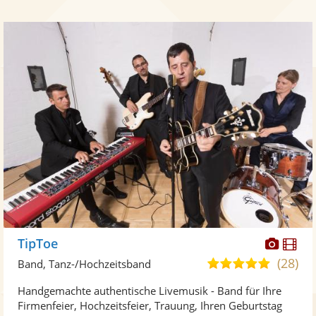
Diese
Di
TipToe
Künst
Kü
(28)
5,0
Band, Tanz-/Hochzeitsband
stellt
ste
von
Handgemachte authentische Livemusik - Band für Ihre
Fotos
Vi
5
Firmenfeier, Hochzeitsfeier, Trauung, Ihren Geburtstag
bereit
ber
Sternen