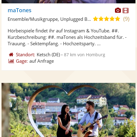
Diese
Di
maTones
Künst
Kü
(9)
5,0
Ensemble/Musikgruppe, Unplugged Band/Akustik Band
stellt
ste
von
Hörbeispiele findet ihr auf Instagram & YouTube. ##.
Fotos
Vi
5
Kurzbeschreibung: ##. maTones als Hochzeitsband für. -
bereit
ber
Sternen
Trauung. - Sektempfang. - Hochzeitsparty. ...
Standort:
Ketsch
(DE)
-
87 km von Homburg
Gage:
auf Anfrage