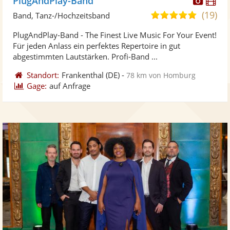
PlugAndPlay-Band
Künst
Kü
(19)
5,0
Band, Tanz-/Hochzeitsband
stellt
ste
von
PlugAndPlay-Band - The Finest Live Music For Your Event!
Fotos
Vi
5
Für jeden Anlass ein perfektes Repertoire in gut
bereit
ber
Sternen
abgestimmten Lautstärken. Profi-Band ...
Standort:
Frankenthal
(DE)
-
78 km von Homburg
Gage:
auf Anfrage