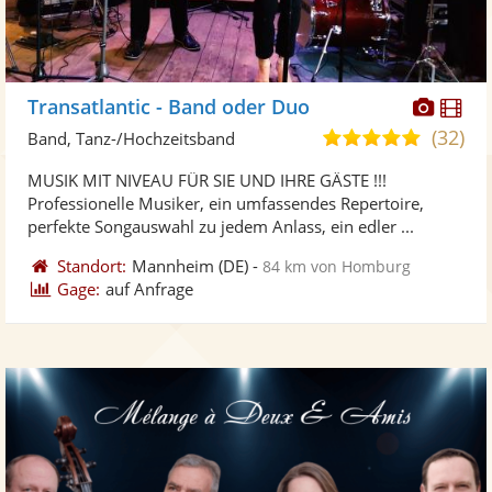
Diese
Di
Transatlantic - Band oder Duo
Künst
Kü
(32)
5,0
Band, Tanz-/Hochzeitsband
stellt
ste
von
MUSIK MIT NIVEAU FÜR SIE UND IHRE GÄSTE !!!
Fotos
Vi
5
Professionelle Musiker, ein umfassendes Repertoire,
bereit
ber
Sternen
perfekte Songauswahl zu jedem Anlass, ein edler ...
Standort:
Mannheim
(DE)
-
84 km von Homburg
Gage:
auf Anfrage