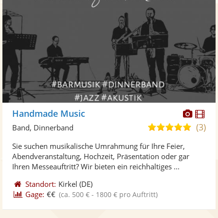
Diese
Di
Handmade Music
Künst
Kü
(3)
4,9
Band, Dinnerband
stellt
ste
von
Sie suchen musikalische Umrahmung für Ihre Feier,
Fotos
Vi
5
Abendveranstaltung, Hochzeit, Präsentation oder gar
bereit
ber
Sternen
Ihren Messeauftritt? Wir bieten ein reichhaltiges ...
Standort:
Kirkel
(DE)
Gage:
€€
(ca. 500 € - 1800 € pro Auftritt)