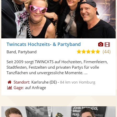
Diese
Di
Twincats Hochzeits- & Partyband
Künst
Kü
(44)
5,0
Band, Partyband
stellt
ste
von
Seit 2009 sorgt TWINCATS auf Hochzeiten, Firmenfeiern,
Fotos
Vi
5
Stadtfesten, Festzelten und privaten Partys für volle
bereit
ber
Sternen
Tanzflächen und unvergessliche Momente. ...
Standort:
Karlsruhe
(DE)
-
84 km von Homburg
Gage:
auf Anfrage