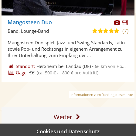
Diese
Di
Mangosteen Duo
Künst
Kü
(7)
4,9
Band, Lounge-Band
stellt
ste
von
Mangosteen Duo spielt Jazz- und Swing-Standards, Latin
Fotos
Vi
5
sowie Pop- und Rocksongs in eigenem Arrangement zu
bereit
ber
Sternen
Ihrer Unterhaltung, zum Empfang der ...
Standort:
Herxheim bei Landau
(DE)
-
66 km von Homburg
Gage:
€€
(ca. 500 € - 1800 € pro Auftritt)
Informationen zum Ranking dieser Liste
Weiter
Cookies und Datenschutz