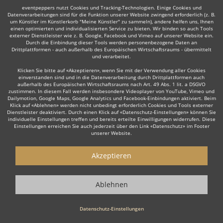
eventpeppers nutzt Cookies und Tracking-Technologien. Einige Cookies und
Datenverarbeitungen sind für die Funktion unserer Website zwingend erforderlich (z. B.
um Künstler im Künstlerkorb "Meine Künstler" zu sammeln), andere helfen uns, Ihnen
einen optimierten und individualisierten Service zu bieten. Wir binden so auch Tools
Auch interessant:
externer Dienstleister wie z. B. Google, Facebook und Vimeo auf unserer Website ein.
Durch die Einbindung dieser Tools werden personenbezogene Daten an
Drittplattformen - auch außerhalb des Europäischen Wirtschaftsraums - übermittelt
und verarbeitet.
Rock
Top 40
Alternative Band
Tanz- & Showband
Klicken Sie bitte auf «Akzeptieren», wenn Sie mit der Verwendung aller Cookies
einverstanden sind und in die Datenverarbeitung durch Drittplattformen auch
außerhalb des Europäischen Wirtschaftsraums nach Art. 49 Abs. 1 lit. a DSGVO
zustimmen. In diesem Fall werden insbesondere Videoplayer von YouTube, Vimeo und
Dailymotion, Google Maps, Google Analytics und Facebook-Einbindungen aktiviert. Beim
Klick auf «Ablehnen» werden nicht unbedingt erforderlich Cookies und Tools externer
Dienstleister deaktiviert. Durch einen Klick auf «Datenschutz-Einstellungen» können Sie
individuelle Einstellungen treffen und bereits erteilte Einwilligungen widerrufen. Diese
Wie funktioniert's?
Einstellungen erreichen Sie auch jederzeit über den Link «Datenschutz» im Footer
unserer Website.
1. Kostenlos anfragen
Akzeptieren
Starten Sie mit dem Button 'Kostenlos anfragen' eine Anfrage an die für
Sie interessanten Bands - also z. B. bestimmte Hochzeitsbands. Diesen
Button finden Sie auf den jeweiligen Künstler-Profil-Seiten der Musiker.
Ablehnen
2. Angebote erhalten & Details besprechen
Datenschutz-Einstellungen
Sie erhalten Angebote Ihrer angefragten Hochzeitsbands. Nutzen Sie