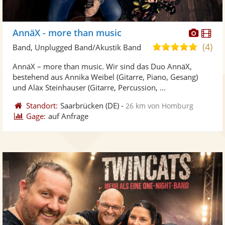
Diese
Di
AnnäX - more than music
Künst
Kü
(4)
5,0
Band, Unplugged Band/Akustik Band
stellt
ste
von
AnnäX – more than music. Wir sind das Duo AnnäX,
Fotos
Vi
5
bestehend aus Annika Weibel (Gitarre, Piano, Gesang)
bereit
ber
Sternen
und Aläx Steinhauser (Gitarre, Percussion, ...
Standort:
Saarbrücken
(DE)
-
26 km von Homburg
Gage:
auf Anfrage