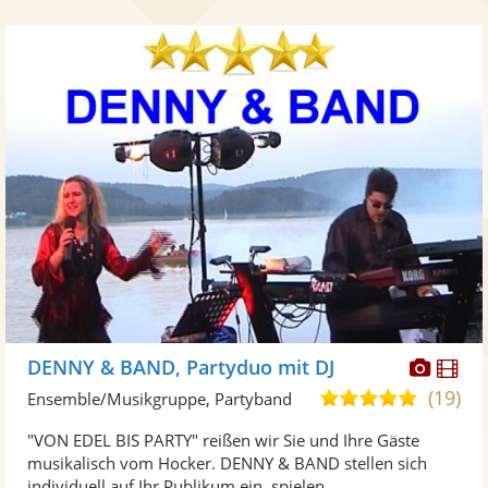
Diese
Di
DENNY & BAND, Partyduo mit DJ
Künst
Kü
(19)
5,0
Ensemble/Musikgruppe, Partyband
stellt
ste
von
"VON EDEL BIS PARTY" reißen wir Sie und Ihre Gäste
Fotos
Vi
5
musikalisch vom Hocker. DENNY & BAND stellen sich
bereit
ber
Sternen
individuell auf Ihr Publikum ein, spielen ...