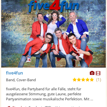
Diese
Di
five4fun
Künst
Kü
(1)
5,0
Band, Cover-Band
stellt
ste
von
five4fun, die Partyband für alle Fälle, steht für
Fotos
Vi
5
ausgelassene Stimmung, gute Laune, perfekte
bereit
ber
Sternen
Partyanimation sowie musikalische Perfektion. Mit ...