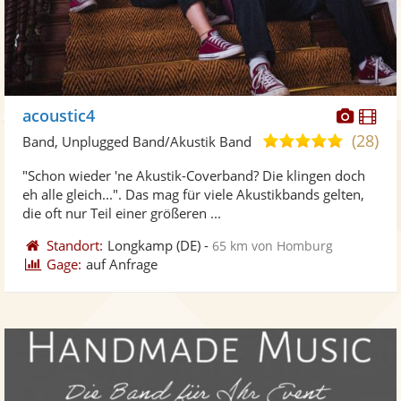
Diese
Di
acoustic4
Künst
Kü
(28)
5,0
Band, Unplugged Band/Akustik Band
stellt
ste
von
"Schon wieder 'ne Akustik-Coverband? Die klingen doch
Fotos
Vi
5
eh alle gleich...". Das mag für viele Akustikbands gelten,
bereit
ber
Sternen
die oft nur Teil einer größeren ...
Standort:
Longkamp
(DE)
-
65 km von Homburg
Gage:
auf Anfrage