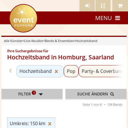
Künstler-
Künstler
Meine
eventpeppers
Login
A-
Künstle
MENU
Z
Alle Künstler
>
Live-Musiker
>
Bands & Ensembles
>
Hochzeitsband
Ihre Suchergebnisse für
Hochzeitsband in Homburg, Saarland
Zurück zu «Bands & Ensembles»
Kategorie «Hochzeitsband» zur
Hochzeitsband
Pop
Party- & Coverband
1
FILTER
SUCHE ÄNDERN
Seite 1 von 6
134 Bands
Umkreis: 150 km zurücksetzen
Umkreis: 150 km