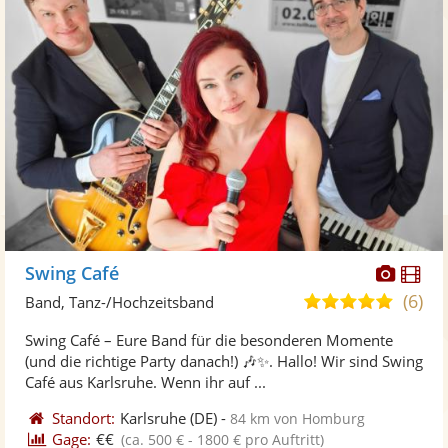
Diese
Di
Swing Café
Künst
Kü
(6)
5,0
Band, Tanz-/Hochzeitsband
stellt
ste
von
Swing Café – Eure Band für die besonderen Momente
Fotos
Vi
5
(und die richtige Party danach!) 🎶✨. Hallo! Wir sind Swing
bereit
ber
Sternen
Café aus Karlsruhe. Wenn ihr auf ...
Standort:
Karlsruhe
(DE)
-
84 km von Homburg
Gage:
€€
(ca. 500 € - 1800 € pro Auftritt)