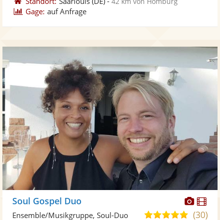
Standort:
Saarlouis
(DE)
-
42 km von Homburg
Gage:
auf Anfrage
Diese
Di
Soul Gospel Duo
Künst
Kü
(30)
5,0
Ensemble/Musikgruppe, Soul-Duo