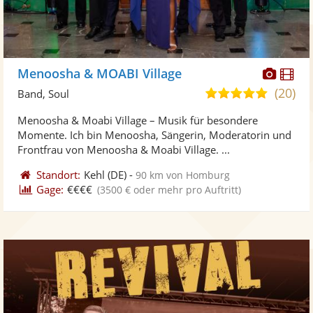
Diese
Di
Menoosha & MOABI Village
Künst
Kü
(20)
5,0
Band, Soul
stellt
ste
von
Menoosha & Moabi Village – Musik für besondere
Fotos
Vi
5
Momente. Ich bin Menoosha, Sängerin, Moderatorin und
bereit
ber
Sternen
Frontfrau von Menoosha & Moabi Village. ...
Standort:
Kehl
(DE)
-
90 km von Homburg
Gage:
€€€€
(3500 € oder mehr pro Auftritt)