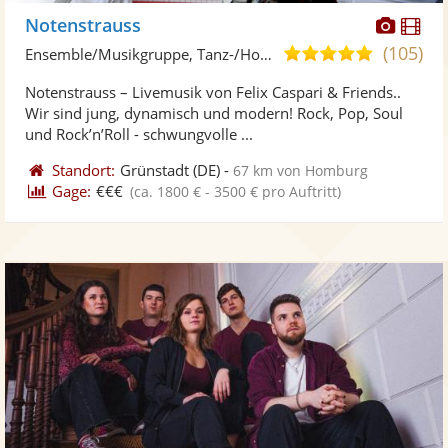
Diese
Di
Notenstrauss
Künst
Kü
(105)
5,0
Ensemble/Musikgruppe, Tanz-/Hochzeitsband
stellt
ste
von
Notenstrauss – Livemusik von Felix Caspari & Friends..
Fotos
Vi
5
Wir sind jung, dynamisch und modern! Rock, Pop, Soul
bereit
ber
Sternen
und Rock’n’Roll - schwungvolle ...
Standort:
Grünstadt
(DE)
-
67 km von Homburg
Gage:
€€€
(ca. 1800 € - 3500 € pro Auftritt)