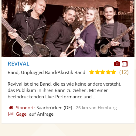
Diese
Di
REVIVAL
Künst
Kü
(12)
4,9
Band, Unplugged Band/Akustik Band
stellt
ste
von
Revival ist eine Band, die es wie keine andere versteht,
Fotos
Vi
5
das Publikum in ihren Bann zu ziehen. Mit einer
bereit
ber
Sternen
beeindruckenden Live-Performance und ...
Standort:
Saarbrücken
(DE)
-
26 km von Homburg
Gage:
auf Anfrage