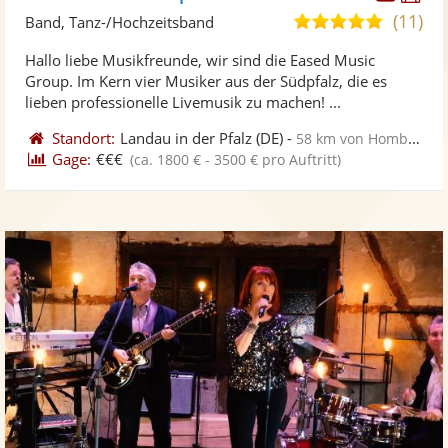
Künst
Kü
(11)
5,0
Band, Tanz-/Hochzeitsband
stellt
ste
von
Hallo liebe Musikfreunde, wir sind die Eased Music
Fotos
Vi
5
Group. Im Kern vier Musiker aus der Südpfalz, die es
bereit
ber
Sternen
lieben professionelle Livemusik zu machen! ...
Standort:
Landau in der Pfalz
(DE)
-
58 km von Homburg
Gage:
€€€
(ca. 1800 € - 3500 € pro Auftritt)