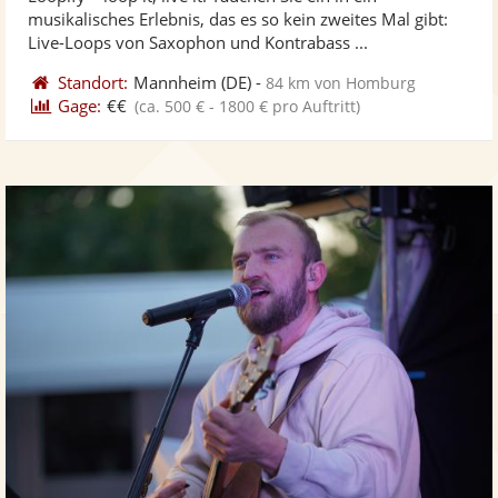
Fotos
Vi
5
musikalisches Erlebnis, das es so kein zweites Mal gibt:
bereit
ber
Sternen
Live-Loops von Saxophon und Kontrabass ...
Standort:
Mannheim
(DE)
-
84 km von Homburg
Gage:
€€
(ca. 500 € - 1800 € pro Auftritt)