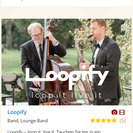
Diese
Di
Loopify
Künst
Kü
(5)
5,0
Band, Lounge-Band
stellt
ste
von
Loopify – loop it, live it. Tauchen Sie ein in ein