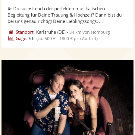
stellt
ste
von
💫 Du suchst nach der perfekten musikalischen
Fotos
Vi
5
Begleitung für Deine Trauung & Hochzeit? Dann bist du
bereit
ber
Sternen
bei uns genau richtig! Deine Lieblingssongs, ...
Standort:
Karlsruhe
(DE)
-
84 km von Homburg
Gage:
€€
(ca. 500 € - 1800 € pro Auftritt)