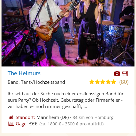
Diese
Di
The Helmuts
Künst
Kü
(80)
5,0
Band, Tanz-/Hochzeitsband
stellt
ste
von
Ihr seid auf der Suche nach einer erstklassigen Band für
Fotos
Vi
5
eure Party? Ob Hochzeit, Geburtstag oder Firmenfeier -
bereit
ber
Sternen
wir haben es noch immer geschafft, ...
Standort:
Mannheim
(DE)
-
84 km von Homburg
Gage:
€€€
(ca. 1800 € - 3500 € pro Auftritt)