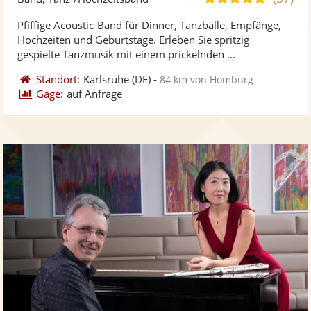
stellt
ste
von
Pfiffige Acoustic-Band für Dinner, Tanzbälle, Empfänge,
Fotos
Vi
5
Hochzeiten und Geburtstage. Erleben Sie spritzig
bereit
ber
Sternen
gespielte Tanzmusik mit einem prickelnden ...
Standort:
Karlsruhe
(DE)
-
84 km von Homburg
Gage:
auf Anfrage