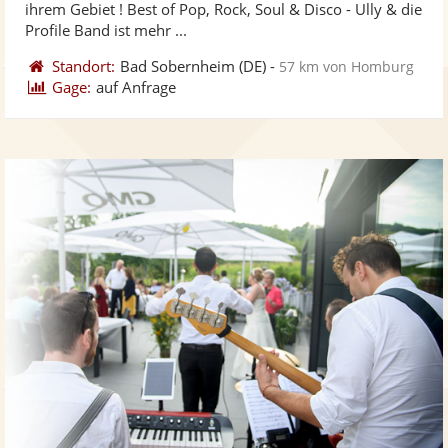
ihrem Gebiet ! Best of Pop, Rock, Soul & Disco - Ully & die
bereit
ber
Sternen
Profile Band ist mehr ...
Standort:
Bad Sobernheim
(DE)
-
57 km von Homburg
Gage:
auf Anfrage