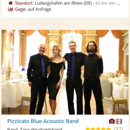
Standort:
Ludwigshafen am Rhein
(DE)
-
82 km von Homburg
Gage:
auf Anfrage
Diese
Di
Pizzicato Blue Acoustic Band
Künst
Kü
(37)
5,0
Band, Tanz-/Hochzeitsband