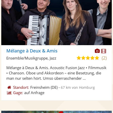
Diese
Di
Mélange à Deux & Amis
Künst
Kü
(2)
5,0
Ensemble/Musikgruppe, Jazz
stellt
ste
von
Mélange à Deux & Amis. Acoustic Fusion Jazz • Filmmusik
Fotos
Vi
5
• Chanson. Oboe und Akkordeon – eine Besetzung, die
bereit
ber
Sternen
man nur selten hört. Umso überraschender ...
Standort:
Freinsheim
(DE)
-
67 km von Homburg
Gage:
auf Anfrage