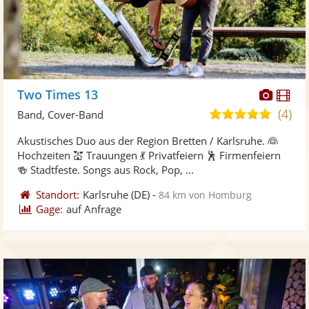
Diese
Di
Two Times 13
Künst
Kü
(4)
4,9
Band, Cover-Band
stellt
ste
von
Akustisches Duo aus der Region Bretten / Karlsruhe. 👰
Fotos
Vi
5
Hochzeiten 💒 Trauungen 💃 Privatfeiern 🕺 Firmenfeiern
bereit
ber
Sternen
🍻 Stadtfeste. Songs aus Rock, Pop, ...
Standort:
Karlsruhe
(DE)
-
84 km von Homburg
Gage:
auf Anfrage