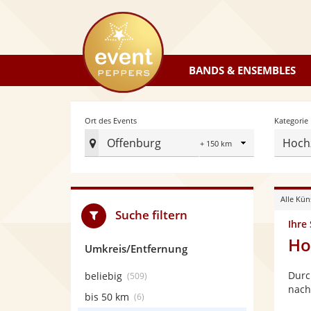
eventpeppers
BANDS & ENSEMBLES
Radius
Ort des Events
Kategorie
Offenburg
Hoch
Ort
des
Events
Alle Kün
festlegen
Suche filtern
Ihre
Ho
Umkreis/Entfernung
Durc
beliebig
(509)
nach
bis 50 km
(6)