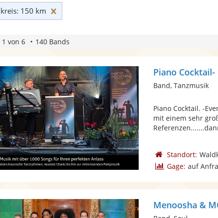
Umkreis: 150 km zurücksetzen
reis: 150 km
 1 von 6
140 Bands
Piano Cocktail-
Band, Tanzmusik
Piano Cocktail. -Eve
mit einem sehr gro
Referenzen.......dann
Standort:
Waldk
Gage:
auf Anfr
Menoosha & MO