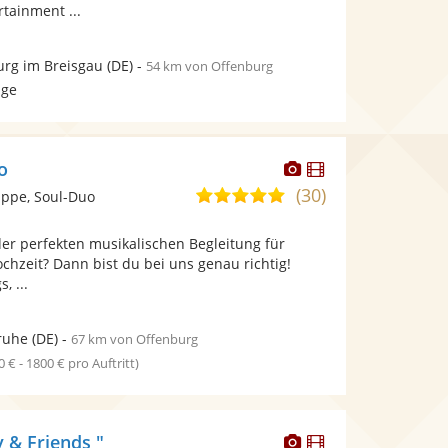
tainment ...
urg im Breisgau
(DE)
-
54 km von Offenburg
age
Dieser
Dieser
o
Künstler
Künstler
(30)
5,0
ppe, Soul-Duo
stellt
stellt
von
Fotos
Videos
er perfekten musikalischen Begleitung für
5
bereit.
bereit.
hzeit? Dann bist du bei uns genau richtig!
Sternen
, ...
ruhe
(DE)
-
67 km von Offenburg
0 € - 1800 € pro Auftritt)
Dieser
Dieser
y & Friends "