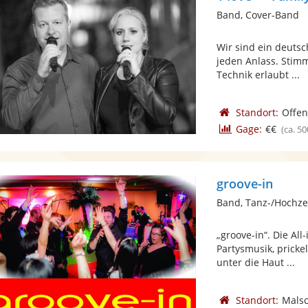
Band, Cover-Band
Wir sind ein deuts
jeden Anlass. Stimm
Technik erlaubt ...
Standort:
Offe
Gage:
€€
(ca. 50
groove-in
Band, Tanz-/Hochze
„groove-in“. Die Al
Partysmusik, pricke
unter die Haut ...
Standort:
Mals