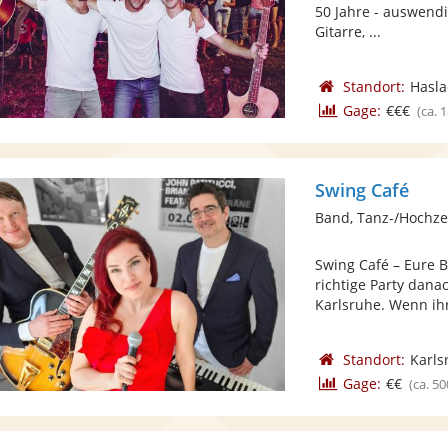
50 Jahre - auswendi
Gitarre, ...
Standort:
Hasla
Gage:
€€€
(ca. 
Swing Café
Band, Tanz-/Hochze
Swing Café – Eure 
richtige Party dana
Karlsruhe. Wenn ihr 
Standort:
Karls
Gage:
€€
(ca. 50