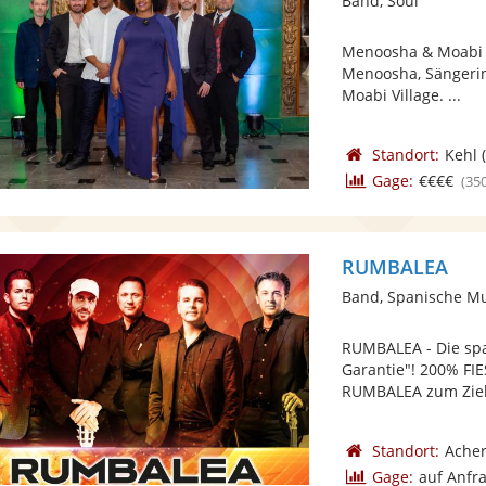
Band, Soul
Menoosha & Moabi V
Menoosha, Sängeri
Moabi Village. ...
Standort:
Kehl
(
Gage:
€€€€
(35
RUMBALEA
Band, Spanische M
RUMBALEA - Die spa
Garantie"! 200% FIE
RUMBALEA zum Ziel 
Standort:
Ache
Gage:
auf Anfr