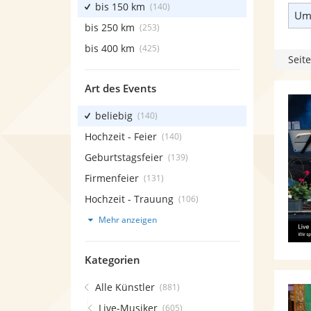
bis 150 km
(140)
Umk
bis 250 km
(253)
bis 400 km
(425)
Seite
Art des Events
beliebig
(140)
Hochzeit - Feier
(140)
Geburtstagsfeier
(139)
Firmenfeier
(131)
Hochzeit - Trauung
(106)
Mehr anzeigen
Kategorien
Alle Künstler
(881)
Live-Musiker
(605)