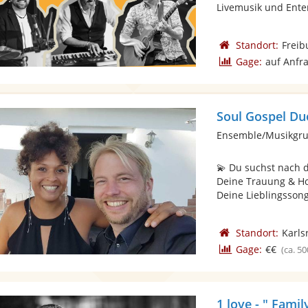
Livemusik und Enter
Standort:
Freib
Gage:
auf Anfr
Soul Gospel Du
Ensemble/Musikgru
💫 Du suchst nach d
Deine Trauung & Hoc
Deine Lieblingssongs
Standort:
Karls
Gage:
€€
(ca. 50
1 love - " Famil