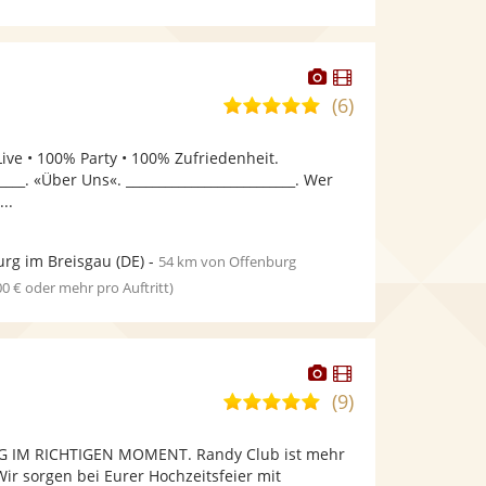
Dieser
Dieser
Künstler
Künstler
(6)
5,0
stellt
stellt
von
Fotos
Videos
ve • 100% Party • 100% Zufriedenheit.
5
bereit.
bereit.
_____. «Über Uns«. __________________________. Wer
Sternen
..
urg im Breisgau
(DE)
-
54 km von Offenburg
00 € oder mehr pro Auftritt)
Dieser
Dieser
Künstler
Künstler
(9)
4,9
stellt
stellt
von
Fotos
Videos
 IM RICHTIGEN MOMENT. Randy Club ist mehr
5
bereit.
bereit.
Wir sorgen bei Eurer Hochzeitsfeier mit
Sternen