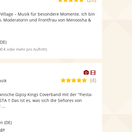
stellt
stellt
von
Fotos
Videos
illage – Musik für besondere Momente. Ich bin
5
bereit.
bereit.
n, Moderatorin und Frontfrau von Menoosha &
Sternen
DE)
00 € oder mehr pro Auftritt)
Dieser
Dieser
Künstler
Künstler
(4)
5,0
usik
stellt
stellt
von
Fotos
Videos
nische Gipsy Kings Coverband mit der "Fiesta-
5
bereit.
bereit.
STA !! Das ist es, was sich die Señores von
Sternen
...
rn
(DE)
age