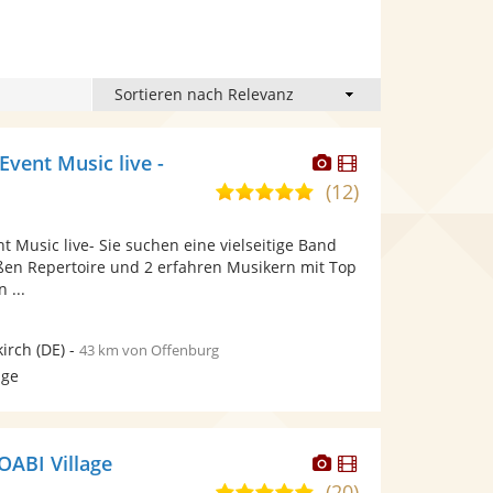
Dieser
Dieser
 Event Music live -
Künstler
Künstler
(12)
5,0
stellt
stellt
von
Fotos
Videos
nt Music live- Sie suchen eine vielseitige Band
5
bereit.
bereit.
ßen Repertoire und 2 erfahren Musikern mit Top
Sternen
 ...
irch
(DE)
-
43 km von Offenburg
age
Dieser
Dieser
ABI Village
Künstler
Künstler
(20)
5,0