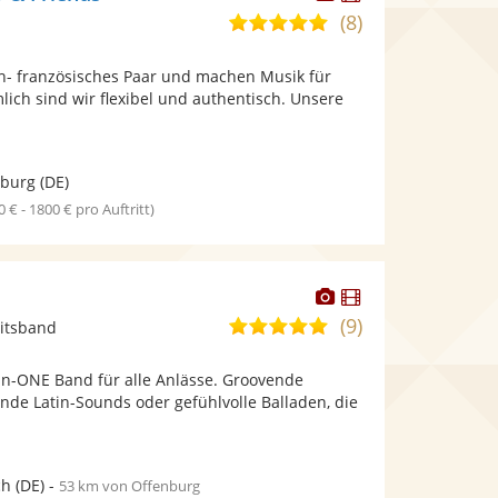
Künstler
Künstler
(8)
5,0
stellt
stellt
von
Fotos
Videos
ch- französisches Paar und machen Musik für
5
bereit.
bereit.
lich sind wir flexibel und authentisch. Unsere
Sternen
nburg
(DE)
0 € - 1800 € pro Auftritt)
Dieser
Dieser
Künstler
Künstler
(9)
5,0
itsband
stellt
stellt
von
Fotos
Videos
l-in-ONE Band für alle Anlässe. Groovende
5
bereit.
bereit.
lnde Latin-Sounds oder gefühlvolle Balladen, die
Sternen
ch
(DE)
-
53 km von Offenburg