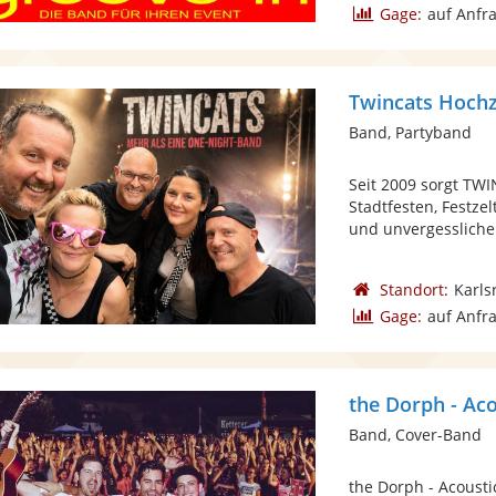
Gage:
auf Anfr
Twincats Hochz
Band, Partyband
Seit 2009 sorgt TWI
Stadtfesten, Festze
und unvergessliche
Standort:
Karls
Gage:
auf Anfr
the Dorph - Ac
Band, Cover-Band
the Dorph - Acousti