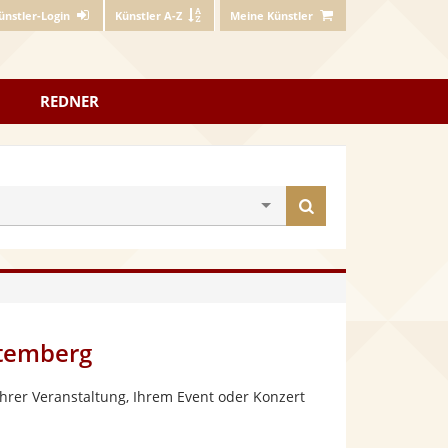
ünstler-Login
Künstler A-Z
Meine Künstler
REDNER
Künstler
finden
ttemberg
hrer Veranstaltung, Ihrem Event oder Konzert