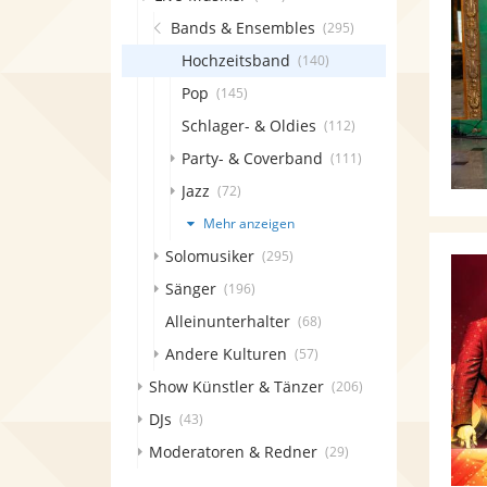
Bands & Ensembles
(295)
Hochzeitsband
(140)
Pop
(145)
Schlager- & Oldies
(112)
Party- & Coverband
(111)
Jazz
(72)
Mehr anzeigen
Solomusiker
(295)
Sänger
(196)
Alleinunterhalter
(68)
Andere Kulturen
(57)
Show Künstler & Tänzer
(206)
DJs
(43)
Moderatoren & Redner
(29)