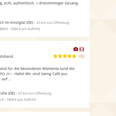
bereit.
bereit.
g, echt, authentisch. + dreistimmiger Gesang,
Sternen
ch im Kinzigtal
(DE)
-
25 km von Offenburg
1800 € - 3500 € pro Auftritt)
Dieser
Dieser
Künstler
Künstler
(6)
5,0
itsband
stellt
stellt
von
Fotos
Videos
Band für die besonderen Momente (und die
5
bereit.
bereit.
ch!) 🎶✨. Hallo! Wir sind Swing Café aus
Sternen
auf ...
ruhe
(DE)
-
67 km von Offenburg
0 € - 1800 € pro Auftritt)