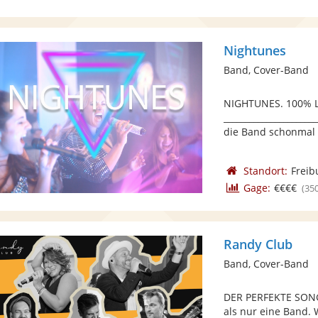
Nightunes
Band, Cover-Band
NIGHTUNES. 100% Li
_____________________
die Band schonmal .
Standort:
Freib
Gage:
€€€€
(35
Randy Club
Band, Cover-Band
DER PERFEKTE SONG
als nur eine Band. 