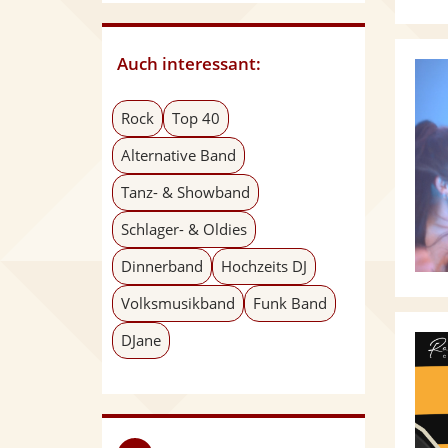
Auch interessant:
Rock
Top 40
Alternative Band
Tanz- & Showband
Schlager- & Oldies
Dinnerband
Hochzeits DJ
Volksmusikband
Funk Band
DJane