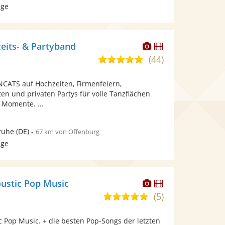
age
Dieser
Dieser
eits- & Partyband
Künstler
Künstler
(44)
5,0
stellt
stellt
von
Fotos
Videos
NCATS auf Hochzeiten, Firmenfeiern,
5
bereit.
bereit.
lten und privaten Partys für volle Tanzflächen
Sternen
 Momente. ...
ruhe
(DE)
-
67 km von Offenburg
age
Dieser
Dieser
oustic Pop Music
Künstler
Künstler
(5)
5,0
stellt
stellt
von
Fotos
Videos
c Pop Music. + die besten Pop-Songs der letzten
5