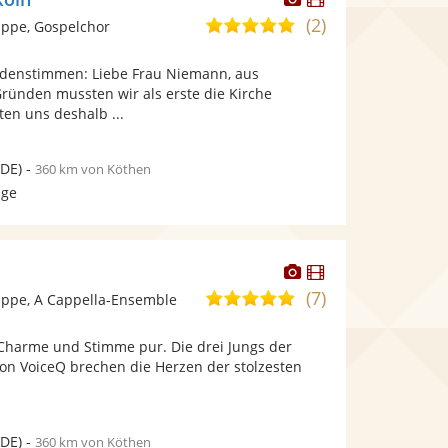
Künstler
Künstler
(2)
5,0
ppe, Gospelchor
stellt
stellt
von
Fotos
Videos
ndenstimmen: Liebe Frau Niemann, aus
5
bereit.
bereit.
Gründen mussten wir als erste die Kirche
Sternen
en uns deshalb ...
DE)
-
360 km von Köthen
age
Dieser
Dieser
Künstler
Künstler
(7)
4,9
ppe, A Cappella-Ensemble
stellt
stellt
von
Fotos
Videos
 Charme und Stimme pur. Die drei Jungs der
5
bereit.
bereit.
ion VoiceQ brechen die Herzen der stolzesten
Sternen
DE)
-
360 km von Köthen