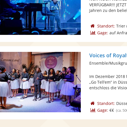
VERFÜGBAR!!! JETZT
Jahren zu den belie
Standort:
Trier
Gage:
auf Anfr
Voices of Royal
Ensemble/Musikgru
Im Dezember 2018 f
„Go Tell’em“ in Düs
entschloss die Vision
Standort:
Düsse
Gage:
€€
(ca. 50