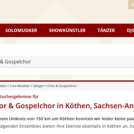
K
SOLOMUSIKER
SHOWKÜNSTLER
TÄNZER
DJS
 & Gospelchor
stler
>
Live-Musiker
>
Sänger
>
Chor & Gospelchor
 Suchergebnisse für
or & Gospelchor in Köthen, Sachsen-An
inem Umkreis von 150 km um Köthen konnten wir leider keine pa
folgenden Ensembles bieten ihre Dienste ebenfalls in Köthen an, h