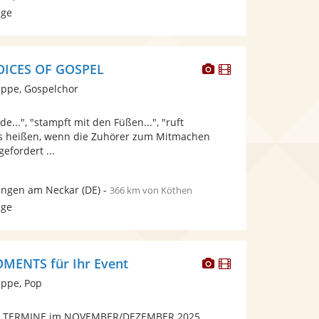
age
Dieser
Dieser
OICES OF GOSPEL
Künstler
Künstler
ppe, Gospelchor
stellt
stellt
Fotos
Videos
de...", "stampft mit den Füßen...", "ruft
bereit.
bereit.
d es heißen, wenn die Zuhörer zum Mitmachen
efordert ...
ingen am Neckar
(DE)
-
366 km von Köthen
age
Dieser
Dieser
ENTS für Ihr Event
Künstler
Künstler
ppe, Pop
stellt
stellt
Fotos
Videos
 TERMINE im NOVEMBER/DEZEMBER 2025