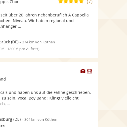
(7)
5,0
ppe, Chor
stellt
stellt
von
Fotos
Videos
seit über 20 Jahren nebenberuflich A Cappella
5
bereit.
bereit.
hohem Niveau. Wir haben regional und
Sternen
Anhänger ...
brück
(DE)
-
274 km von Köthen
0 € - 1800 € pro Auftritt)
Dieser
Dieser
Künstler
Künstler
and
stellt
stellt
Fotos
Videos
ocals und haben uns auf die Fahne geschrieben,
bereit.
bereit.
zu sein. Vocal Boy Band? Klingt vielleicht
h, ...
nsburg
(DE)
-
304 km von Köthen
age