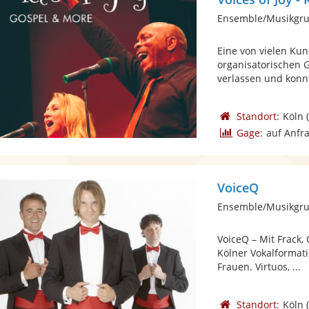
Ensemble/Musikgru
Eine von vielen Ku
organisatorischen 
verlassen und konnt
Standort:
Köln
(
Gage:
auf Anfr
VoiceQ
Ensemble/Musikgru
VoiceQ – Mit Frack,
Kölner Vokalformat
Frauen. Virtuos, ...
Standort:
Köln
(