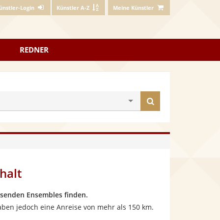
ünstler-Login
Künstler A-Z
Meine Künstler
REDNER
Künstler
finden
halt
ssenden Ensembles finden.
aben jedoch eine Anreise von mehr als 150 km.