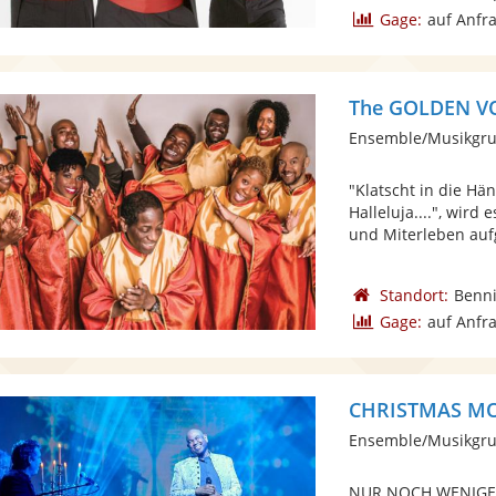
Gage:
auf Anfr
The GOLDEN V
Ensemble/Musikgru
"Klatscht in die Hän
Halleluja....", wir
und Miterleben aufg
Standort:
Benn
Gage:
auf Anfr
CHRISTMAS MOM
Ensemble/Musikgru
NUR NOCH WENIGE