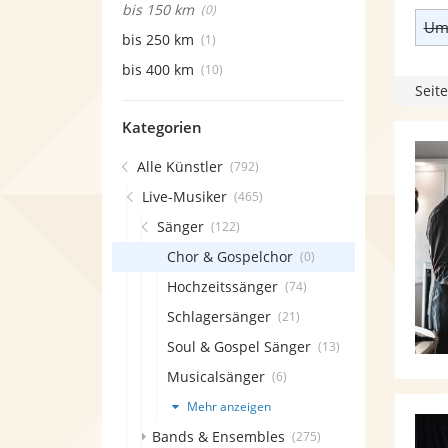
bis 150 km
(0)
Umk
bis 250 km
(1)
bis 400 km
(10)
Seite
Kategorien
Alle Künstler
(792)
Live-Musiker
(465)
Sänger
(122)
Chor & Gospelchor
(0)
Hochzeitssänger
(74)
Schlagersänger
(21)
Soul & Gospel Sänger
(13)
Musicalsänger
(6)
Mehr anzeigen
Bands & Ensembles
(275)