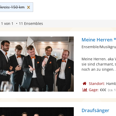
Umkreis: 150 km zurücksetzen
reis: 150 km
 1 von 1
11 Ensembles
Meine Herren *
Ensemble/Musikgru
Meine Herren. aka V
sie sind charmant,
noch an zu singen. .
Standort:
Hamb
Gage:
€€€
(ca. 
Draufsänger