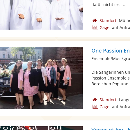
dafür nicht erst ...
Standort:
Mülhe
Gage:
auf Anfr
One Passion E
Ensemble/Musikgru
Die Sängerinnen u
Passion Ensemble s
Bereichen Pop und G
Standort:
Lange
Gage:
auf Anfr
Voices of Joy - 