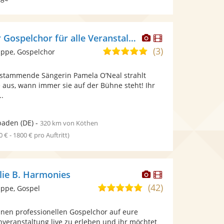
Dieser
Dieser
Amerikanischer Gospelchor für alle Veranstaltungen
Künstler
Künstler
(3)
5,0
ppe, Gospelchor
stellt
stellt
von
Fotos
Videos
n stammende Sängerin Pamela O’Neal strahlt
5
bereit.
bereit.
aus, wann immer sie auf der Bühne steht! Ihr
Sternen
..
baden
(DE)
-
320 km von Köthen
0 € - 1800 € pro Auftritt)
Dieser
Dieser
lie B. Harmonies
Künstler
Künstler
(42)
5,0
ppe, Gospel
stellt
stellt
von
Fotos
Videos
inen professionellen Gospelchor auf eure
5
bereit.
bereit.
nveranstaltung live zu erleben und ihr möchtet