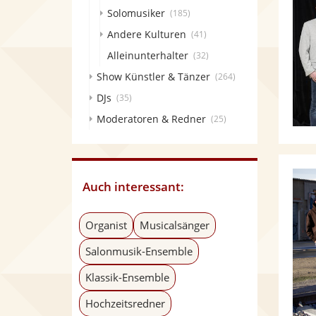
Solomusiker
(185)
Andere Kulturen
(41)
Alleinunterhalter
(32)
Show Künstler & Tänzer
(264)
DJs
(35)
Moderatoren & Redner
(25)
Auch interessant:
Organist
Musicalsänger
Salonmusik-Ensemble
Klassik-Ensemble
Hochzeitsredner