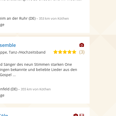
Sternen
im an der Ruhr
(DE)
-
353 km von Köthen
age
Dieser
nsemble
Künstler
(3)
4,9
ppe, Tanz-/Hochzeitsband
stellt
von
Fotos
nd Sänger des neun Stimmen starken One
5
bereit.
ingen bekannte und beliebte Lieder aus den
Sternen
ospel ...
nfeld
(DE)
-
355 km von Köthen
age
Dieser
Dieser
Köln