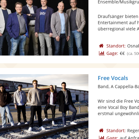
Ensemble/Musikgru
Draufsänger bieten 
Entertainment auf 
überregional viele 
Standort:
Osna
Gage:
€€
(ca. 50
Free Vocals
Band, A Cappella-B
Wir sind die Free V
eine Vocal Boy Band 
erstmal ungewöhnlic
Standort:
Rege
Gage:
auf Anfr