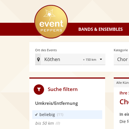
eventpeppers
BANDS & ENSEMBLES
Radius
Ort des Events
Kategorie
Köthen
Chor
Ort
des
Events
Alle Kün
festlegen
Suche filtern
Ihre
Ch
Umkreis/Entfernung
In e
beliebig
(11)
Die 
bis 50 km
(0)