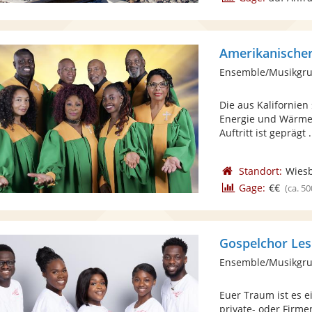
Ensemble/Musikgru
Die aus Kalifornie
Energie und Wärme 
Auftritt ist geprägt .
Standort:
Wies
Gage:
€€
(ca. 50
Gospelchor Les
Ensemble/Musikgru
Euer Traum ist es e
private- oder Firme