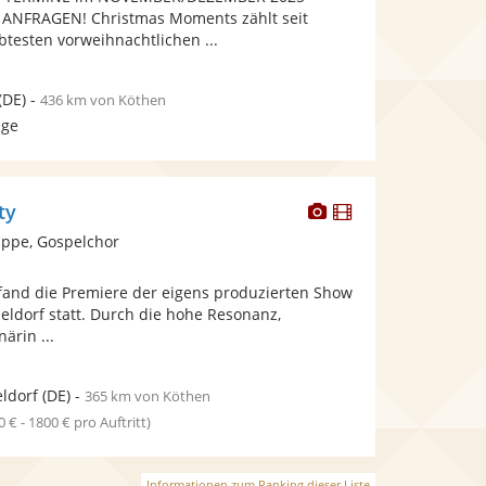
bereit.
bereit.
 ANFRAGEN! Christmas Moments zählt seit
btesten vorweihnachtlichen ...
(DE)
-
436 km von Köthen
age
Dieser
Dieser
ty
Künstler
Künstler
ppe, Gospelchor
stellt
stellt
Fotos
Videos
and die Premiere der eigens produzierten Show
bereit.
bereit.
seldorf statt. Durch die hohe Resonanz,
ärin ...
ldorf
(DE)
-
365 km von Köthen
0 € - 1800 € pro Auftritt)
Informationen zum Ranking dieser Liste