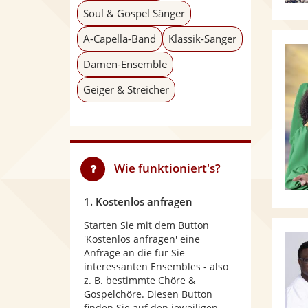
Soul & Gospel Sänger
A-Capella-Band
Klassik-Sänger
Damen-Ensemble
Geiger & Streicher
Wie funktioniert's?
1. Kostenlos anfragen
Starten Sie mit dem Button
'Kostenlos anfragen' eine
Anfrage an die für Sie
interessanten Ensembles - also
z. B. bestimmte Chöre &
Gospelchöre. Diesen Button
finden Sie auf den jeweiligen