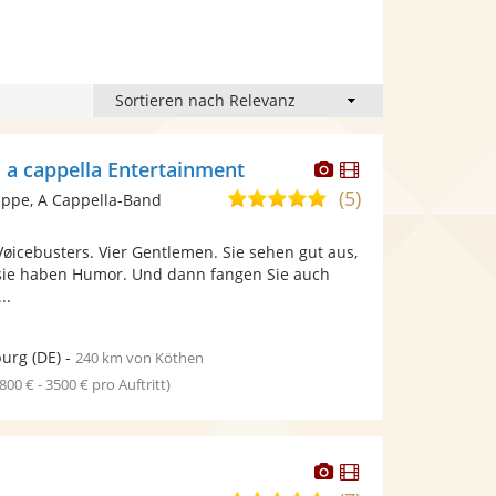
Dieser
Dieser
 a cappella Entertainment
Künstler
Künstler
(5)
5,0
ppe, A Cappella-Band
stellt
stellt
von
Fotos
Videos
øicebusters. Vier Gentlemen. Sie sehen gut aus,
5
bereit.
bereit.
 sie haben Humor. Und dann fangen Sie auch
Sternen
..
urg
(DE)
-
240 km von Köthen
1800 € - 3500 € pro Auftritt)
Dieser
Dieser
Künstler
Künstler