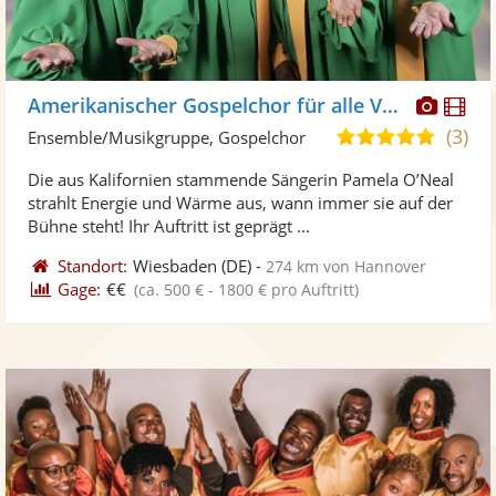
Diese
Di
Amerikanischer Gospelchor für alle Veranstaltungen
Künst
Kü
(3)
5,0
Ensemble/Musikgruppe, Gospelchor
stellt
ste
von
Die aus Kalifornien stammende Sängerin Pamela O’Neal
Fotos
Vi
5
strahlt Energie und Wärme aus, wann immer sie auf der
bereit
ber
Sternen
Bühne steht! Ihr Auftritt ist geprägt ...
Standort:
Wiesbaden
(DE)
-
274 km von Hannover
Gage:
€€
(ca. 500 € - 1800 € pro Auftritt)