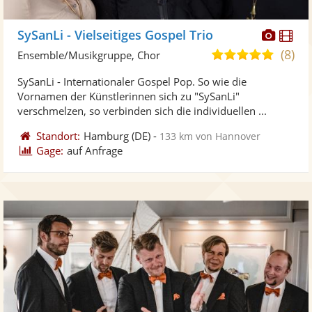
Diese
Di
SySanLi - Vielseitiges Gospel Trio
Künst
Kü
(8)
5,0
Ensemble/Musikgruppe, Chor
stellt
ste
von
SySanLi - Internationaler Gospel Pop. So wie die
Fotos
Vi
5
Vornamen der Künstlerinnen sich zu "SySanLi"
bereit
ber
Sternen
verschmelzen, so verbinden sich die individuellen ...
Standort:
Hamburg
(DE)
-
133 km von Hannover
Gage:
auf Anfrage