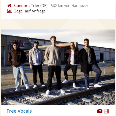
Standort:
Trier
(DE)
-
362 km von Hannover
Gage:
auf Anfrage
Diese
Di
Free Vocals