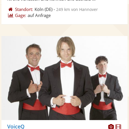
Standort:
Köln
(DE)
-
249 km von Hannover
Gage:
auf Anfrage
Diese
Di
VoiceQ