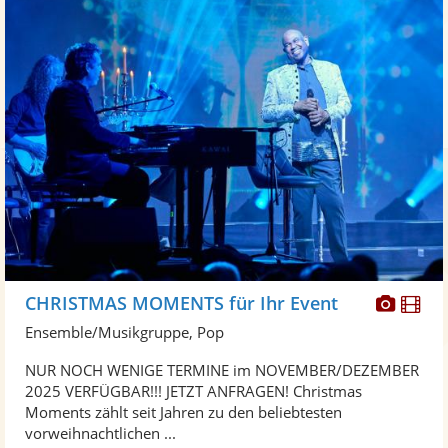
Diese
Di
CHRISTMAS MOMENTS für Ihr Event
Künst
Kü
Ensemble/Musikgruppe, Pop
stellt
ste
NUR NOCH WENIGE TERMINE im NOVEMBER/DEZEMBER
Fotos
Vi
2025 VERFÜGBAR!!! JETZT ANFRAGEN! Christmas
bereit
ber
Moments zählt seit Jahren zu den beliebtesten
vorweihnachtlichen ...