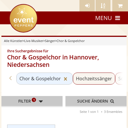
Künstler-
Künstler
Meine
eventpeppers
Login
A-
Künstle
MENU
Z
Alle Künstler
>
Live-Musiker
>
Sänger
>
Chor & Gospelchor
Ihre Suchergebnisse für
Chor & Gospelchor in Hannover,
Niedersachsen
Zurück zu «Sänger»
Kategorie «Chor & Gospelc
Chor & Gospelchor
Hochzeitssänger
Soul
1
FILTER
SUCHE ÄNDERN
Seite 1 von 1
3 Ensembles