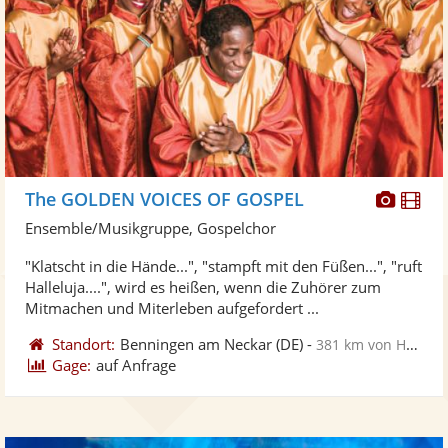
Diese
Di
The GOLDEN VOICES OF GOSPEL
Künst
Kü
Ensemble/Musikgruppe, Gospelchor
stellt
ste
"Klatscht in die Hände...", "stampft mit den Füßen...", "ruft
Fotos
Vi
Halleluja....", wird es heißen, wenn die Zuhörer zum
bereit
ber
Mitmachen und Miterleben aufgefordert ...
Standort:
Benningen am Neckar
(DE)
-
381 km von Hannover
Gage:
auf Anfrage