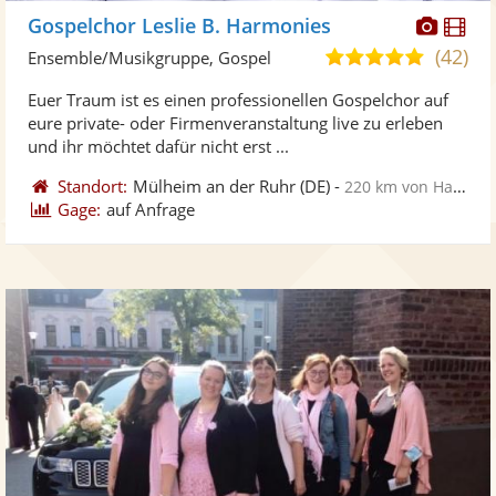
Diese
Di
Gospelchor Leslie B. Harmonies
Künst
Kü
(42)
5,0
Ensemble/Musikgruppe, Gospel
stellt
ste
von
Euer Traum ist es einen professionellen Gospelchor auf
Fotos
Vi
5
eure private- oder Firmenveranstaltung live zu erleben
bereit
ber
Sternen
und ihr möchtet dafür nicht erst ...
Standort:
Mülheim an der Ruhr
(DE)
-
220 km von Hannover
Gage:
auf Anfrage