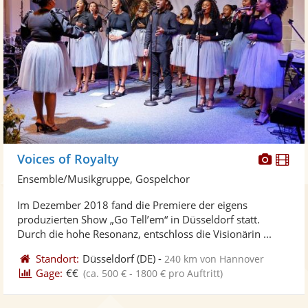
Diese
Di
Voices of Royalty
Künst
Kü
Ensemble/Musikgruppe, Gospelchor
stellt
ste
Im Dezember 2018 fand die Premiere der eigens
Fotos
Vi
produzierten Show „Go Tell’em“ in Düsseldorf statt.
bereit
ber
Durch die hohe Resonanz, entschloss die Visionärin ...
Standort:
Düsseldorf
(DE)
-
240 km von Hannover
Gage:
€€
(ca. 500 € - 1800 € pro Auftritt)