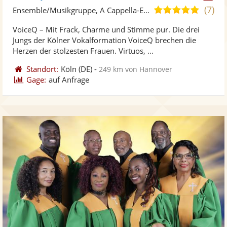
Künst
Kü
(7)
4,9
Ensemble/Musikgruppe, A Cappella-Ensemble
stellt
ste
von
VoiceQ – Mit Frack, Charme und Stimme pur. Die drei
Fotos
Vi
5
Jungs der Kölner Vokalformation VoiceQ brechen die
bereit
ber
Sternen
Herzen der stolzesten Frauen. Virtuos, ...
Standort:
Köln
(DE)
-
249 km von Hannover
Gage:
auf Anfrage