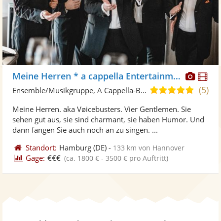
Diese
Di
Meine Herren * a cappella Entertainment
Künst
Kü
(5)
5,0
Ensemble/Musikgruppe, A Cappella-Band
stellt
ste
von
Meine Herren. aka Vøicebusters. Vier Gentlemen. Sie
Fotos
Vi
5
sehen gut aus, sie sind charmant, sie haben Humor. Und
bereit
ber
Sternen
dann fangen Sie auch noch an zu singen. ...
Standort:
Hamburg
(DE)
-
133 km von Hannover
Gage:
€€€
(ca. 1800 € - 3500 € pro Auftritt)