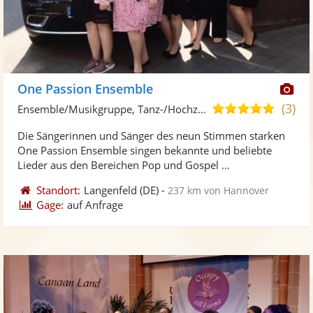
Di
One Passion Ensemble
Kü
(3)
4,9
Ensemble/Musikgruppe, Tanz-/Hochzeitsband
ste
von
Die Sängerinnen und Sänger des neun Stimmen starken
Fo
5
One Passion Ensemble singen bekannte und beliebte
ber
Sternen
Lieder aus den Bereichen Pop und Gospel ...
Standort:
Langenfeld
(DE)
-
237 km von Hannover
Gage:
auf Anfrage