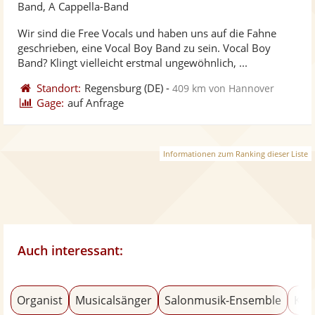
Künst
Kü
Band, A Cappella-Band
stellt
ste
Wir sind die Free Vocals und haben uns auf die Fahne
Fotos
Vi
geschrieben, eine Vocal Boy Band zu sein. Vocal Boy
bereit
ber
Band? Klingt vielleicht erstmal ungewöhnlich, ...
Standort:
Regensburg
(DE)
-
409 km von Hannover
Gage:
auf Anfrage
Informationen zum Ranking dieser Liste
Auch interessant:
Organist
Musicalsänger
Salonmusik-Ensemble
Kla