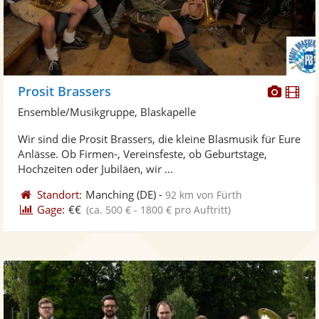
Diese
Di
Prosit Brassers
Künst
Kü
Ensemble/Musikgruppe, Blaskapelle
stellt
ste
Wir sind die Prosit Brassers, die kleine Blasmusik für Eure
Fotos
Vi
Anlässe. Ob Firmen-, Vereinsfeste, ob Geburtstage,
bereit
ber
Hochzeiten oder Jubiläen, wir ...
Standort:
Manching
(DE)
-
92 km von Fürth
Gage:
€€
(ca. 500 € - 1800 € pro Auftritt)