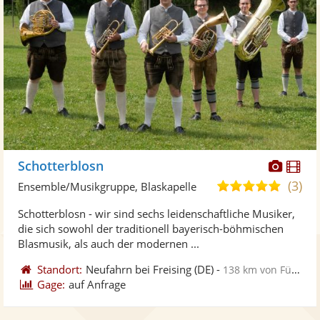
Diese
Di
Schotterblosn
Künst
Kü
(3)
5,0
Ensemble/Musikgruppe, Blaskapelle
stellt
ste
von
Schotterblosn - wir sind sechs leidenschaftliche Musiker,
Fotos
Vi
5
die sich sowohl der traditionell bayerisch-böhmischen
bereit
ber
Sternen
Blasmusik, als auch der modernen ...
Standort:
Neufahrn bei Freising
(DE)
-
138 km von Fürth
Gage:
auf Anfrage