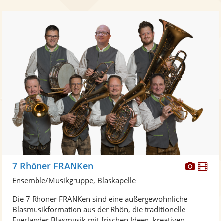
Diese
Di
7 Rhöner FRANKen
Künst
Kü
Ensemble/Musikgruppe, Blaskapelle
stellt
ste
Die 7 Rhöner FRANKen sind eine außergewöhnliche
Fotos
Vi
Blasmusikformation aus der Rhön, die traditionelle
bereit
ber
Egerländer Blasmusik mit frischen Ideen, kreativen ...