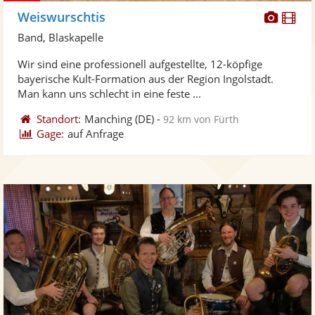
Diese
Di
Weiswurschtis
Künst
Kü
Band, Blaskapelle
stellt
ste
Wir sind eine professionell aufgestellte, 12-köpfige
Fotos
Vi
bayerische Kult-Formation aus der Region Ingolstadt.
bereit
ber
Man kann uns schlecht in eine feste ...
Standort:
Manching
(DE)
-
92 km von Fürth
Gage:
auf Anfrage