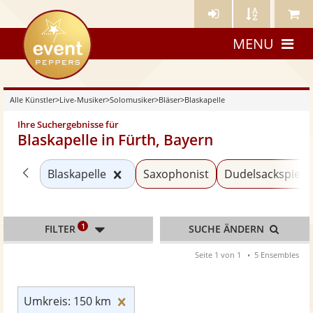
Künstler-
Künstler
Meine
eventpeppers
Login
A-
Künstle
MENU
Z
Alle Künstler
>
Live-Musiker
>
Solomusiker
>
Bläser
>
Blaskapelle
Ihre Suchergebnisse für
Blaskapelle in Fürth, Bayern
Zurück zu «Bläser»
Kategorie «Blaskapelle» zurücksetz
Blaskapelle
Saxophonist
Dudelsackspiele
1
FILTER
SUCHE ÄNDERN
Seite 1 von 1
5 Ensembles
Umkreis: 150 km zurücksetzen
Umkreis: 150 km