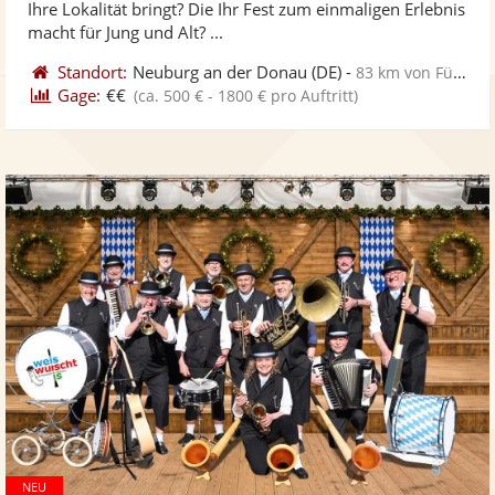
Ihre Lokalität bringt? Die Ihr Fest zum einmaligen Erlebnis
bereit
ber
Sternen
macht für Jung und Alt? ...
Standort:
Neuburg an der Donau
(DE)
-
83 km von Fürth
Gage:
€€
(ca. 500 € - 1800 € pro Auftritt)