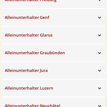
Alleinunterhalter Genf
Sh
Alleinunterhalter Glarus
Sh
Alleinunterhalter Graubünden
Sh
Alleinunterhalter Jura
Sh
Alleinunterhalter Luzern
Sh
Alleinunterhalter Neuchâtel
Sh