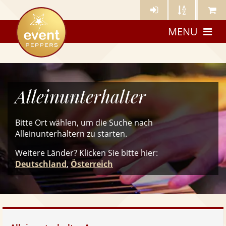
Künstler-
Künstler
Meine
eventpeppers
Login
A-
Künstle
MENU
Z
Alleinunterhalter
Bitte Ort wählen, um die Suche nach
Alleinunterhaltern zu starten.
Weitere Länder? Klicken Sie
bitte
hier:
Deutschland
,
Österreich