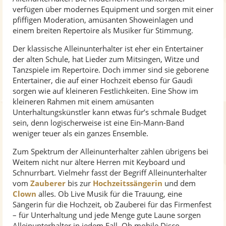
verfügen über modernes Equipment und sorgen mit einer
pfiffigen Moderation, amüsanten Showeinlagen und
einem breiten Repertoire als Musiker für Stimmung.
Der klassische Alleinunterhalter ist eher ein Entertainer
der alten Schule, hat Lieder zum Mitsingen, Witze und
Tanzspiele im Repertoire. Doch immer sind sie geborene
Entertainer, die auf einer Hochzeit ebenso für Gaudi
sorgen wie auf kleineren Festlichkeiten. Eine Show im
kleineren Rahmen mit einem amüsanten
Unterhaltungskünstler kann etwas für’s schmale Budget
sein, denn logischerweise ist eine Ein-Mann-Band
weniger teuer als ein ganzes Ensemble.
Zum Spektrum der Alleinunterhalter zählen übrigens bei
Weitem nicht nur ältere Herren mit Keyboard und
Schnurrbart. Vielmehr fasst der Begriff Alleinunterhalter
vom
Zauberer
bis zur
Hochzeitssängerin
und dem
Clown
alles. Ob Live Musik für die Trauung, eine
Sängerin für die Hochzeit, ob Zauberei für das Firmenfest
– für Unterhaltung und jede Menge gute Laune sorgen
Alleinunterhalter in jedem Fall. Ob mobile Disco,