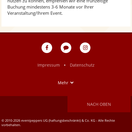
nutzen zu können, empfehlen wir eine frühzeitige
Buchung mindestens 3-6 Monate vor Ihrer
Veranstaltung/Ihrem Event.
eventpeppers
Blog
eventpeppers
auf
auf
Facebook
Instagram
•
Impressum
Datenschutz
Show
Mehr
NACH OBEN
© 2010-2026 eventpeppers UG (haftungsbeschränkt) & Co. KG - Alle Rechte
vorbehalten.