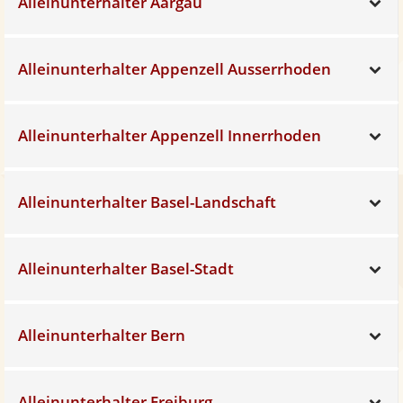
Alleinunterhalter Aargau
Sh
Alleinunterhalter Appenzell Ausserrhoden
Sh
Alleinunterhalter Appenzell Innerrhoden
Sh
Alleinunterhalter Basel-Landschaft
Sh
Alleinunterhalter Basel-Stadt
Sh
Alleinunterhalter Bern
Sh
Alleinunterhalter Freiburg
Sh