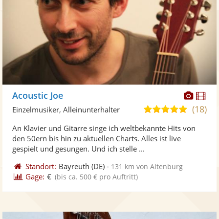
Diese
Di
Acoustic Joe
Künst
Kü
(18)
5,0
Einzelmusiker, Alleinunterhalter
stellt
ste
von
An Klavier und Gitarre singe ich weltbekannte Hits von
Fotos
Vi
5
den 50ern bis hin zu aktuellen Charts. Alles ist live
bereit
ber
Sternen
gespielt und gesungen. Und ich stelle ...
Standort:
Bayreuth
(DE)
-
131 km von Altenburg
Gage:
€
(bis ca. 500 € pro Auftritt)