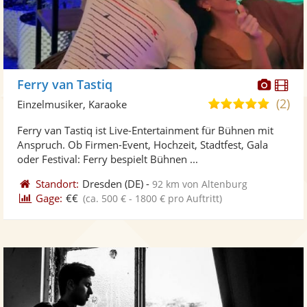
Diese
Di
Ferry van Tastiq
Künst
Kü
(2)
4,9
Einzelmusiker, Karaoke
stellt
ste
von
Ferry van Tastiq ist Live-Entertainment für Bühnen mit
Fotos
Vi
5
Anspruch. Ob Firmen-Event, Hochzeit, Stadtfest, Gala
bereit
ber
Sternen
oder Festival: Ferry bespielt Bühnen ...
Standort:
Dresden
(DE)
-
92 km von Altenburg
Gage:
€€
(ca. 500 € - 1800 € pro Auftritt)