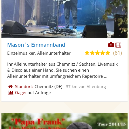
Diese
Di
Mason`s Einmannband
Künst
Kü
(61)
4,9
Einzelmusiker, Alleinunterhalter
stellt
ste
von
Ihr Alleinunterhalter aus Chemnitz / Sachsen. Livemusik
Fotos
Vi
5
& Disco aus einer Hand. Sie suchen einen
bereit
ber
Sternen
Alleinunterhalter mit umfangreichem Repertoire ...
Standort:
Chemnitz
(DE)
-
37 km von Altenburg
Gage:
auf Anfrage