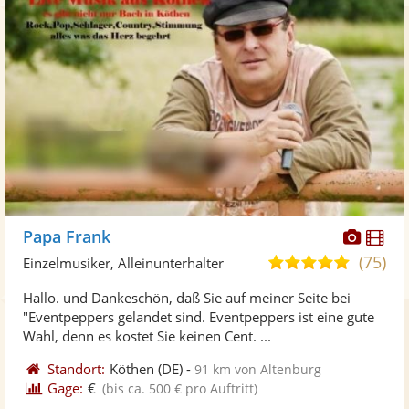
Diese
Di
Papa Frank
Künst
Kü
(75)
4,9
Einzelmusiker, Alleinunterhalter
stellt
ste
von
Hallo. und Dankeschön, daß Sie auf meiner Seite bei
Fotos
Vi
5
"Eventpeppers gelandet sind. Eventpeppers ist eine gute
bereit
ber
Sternen
Wahl, denn es kostet Sie keinen Cent. ...
Standort:
Köthen
(DE)
-
91 km von Altenburg
Gage:
€
(bis ca. 500 € pro Auftritt)