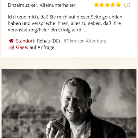
Künst
Kü
(3)
5,0
Einzelmusiker, Alleinunterhalter
stellt
ste
von
Ich freue mich, daß Sie mich auf dieser Seite gefunden
Fotos
Vi
5
haben und verspreche Ihnen, alles zu geben, daß Ihre
bereit
ber
Sternen
Veranstaltung/Feier ein Erfolg wird! ...
Standort:
Rehau
(DE)
-
87 km von Altenburg
Gage:
auf Anfrage