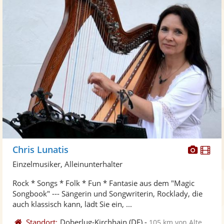
Diese
Di
Chris Lunatis
Künst
Kü
Einzelmusiker, Alleinunterhalter
stellt
ste
Rock * Songs * Folk * Fun * Fantasie aus dem "Magic
Fotos
Vi
Songbook" --- Sängerin und Songwriterin, Rocklady, die
bereit
ber
auch klassisch kann, lädt Sie ein, ...
Standort:
Doberlug-Kirchhain
(DE)
-
105 km von Altenburg