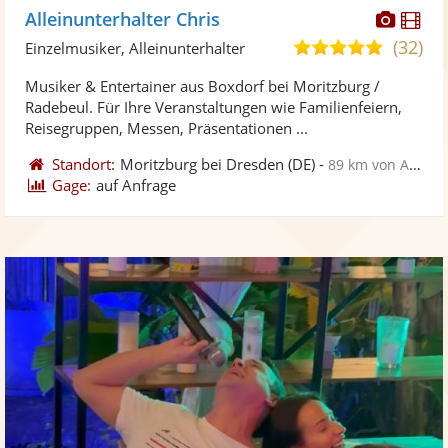
Diese
Di
Alleinunterhalter Chris
Künst
Kü
(32)
4,8
Einzelmusiker, Alleinunterhalter
stellt
ste
von
Musiker & Entertainer aus Boxdorf bei Moritzburg /
Fotos
Vi
5
Radebeul. Für Ihre Veranstaltungen wie Familienfeiern,
bereit
ber
Sternen
Reisegruppen, Messen, Präsentationen ...
Standort:
Moritzburg bei Dresden
(DE)
-
89 km von Altenburg
Gage:
auf Anfrage