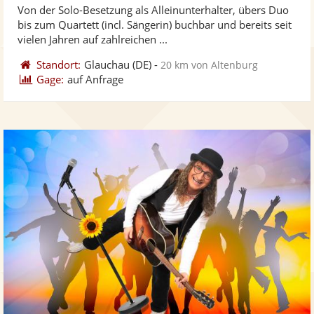
Von der Solo-Besetzung als Alleinunterhalter, übers Duo
Fotos
Vi
5
bis zum Quartett (incl. Sängerin) buchbar und bereits seit
bereit
ber
Sternen
vielen Jahren auf zahlreichen ...
Standort:
Glauchau
(DE)
-
20 km von Altenburg
Gage:
auf Anfrage