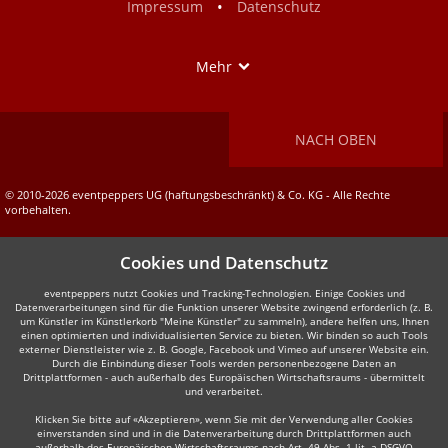
•
Impressum
Datenschutz
Show
Mehr
NACH OBEN
© 2010-2026 eventpeppers UG (haftungsbeschränkt) & Co. KG - Alle Rechte
vorbehalten.
Cookies und Datenschutz
eventpeppers nutzt Cookies und Tracking-Technologien. Einige Cookies und
Datenverarbeitungen sind für die Funktion unserer Website zwingend erforderlich (z. B.
um Künstler im Künstlerkorb "Meine Künstler" zu sammeln), andere helfen uns, Ihnen
einen optimierten und individualisierten Service zu bieten. Wir binden so auch Tools
externer Dienstleister wie z. B. Google, Facebook und Vimeo auf unserer Website ein.
Durch die Einbindung dieser Tools werden personenbezogene Daten an
Drittplattformen - auch außerhalb des Europäischen Wirtschaftsraums - übermittelt
und verarbeitet.
Klicken Sie bitte auf «Akzeptieren», wenn Sie mit der Verwendung aller Cookies
einverstanden sind und in die Datenverarbeitung durch Drittplattformen auch
außerhalb des Europäischen Wirtschaftsraums nach Art. 49 Abs. 1 lit. a DSGVO