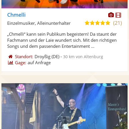
Diese
Di
Chmelli
Künst
Kü
(21)
5,0
Einzelmusiker, Alleinunterhalter
stellt
ste
von
„Chmelli“ kann sein Publikum begeistern! Da staunt der
Fotos
Vi
5
Fachmann und der Laie wundert sich. Mit den richtigen
bereit
ber
Sternen
Songs und dem passenden Entertainment ...
Standort:
Droyßig
(DE)
-
30 km von Altenburg
Gage:
auf Anfrage