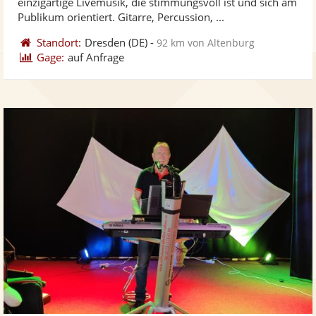
einzigartige Livemusik, die stimmungsvoll ist und sich am
bereit
ber
Sternen
Publikum orientiert. Gitarre, Percussion, ...
Standort:
Dresden
(DE)
-
92 km von Altenburg
Gage:
auf Anfrage