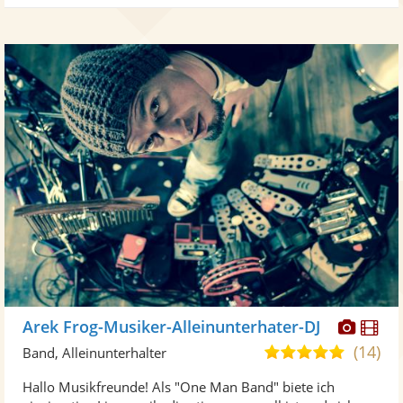
Diese
Di
Arek Frog-Musiker-Alleinunterhater-DJ
Künst
Kü
(14)
5,0
Band, Alleinunterhalter
stellt
ste
von
Hallo Musikfreunde! Als "One Man Band" biete ich
Fotos
Vi
5