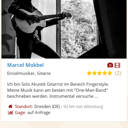
Diese
Di
Marcel Mokbel
Künst
Kü
(2)
5,0
Einzelmusiker, Gitarre
stellt
ste
von
Ich bin Solo Akustik Gitarrist im Bereich Fingerstyle.
Fotos
Vi
5
Meine Musik kann am besten mit "One-Man-Band"
bereit
ber
Sternen
beschrieben werden. Instrumental versuche ...
Standort:
Dresden
(DE)
-
92 km von Altenburg
Gage:
auf Anfrage