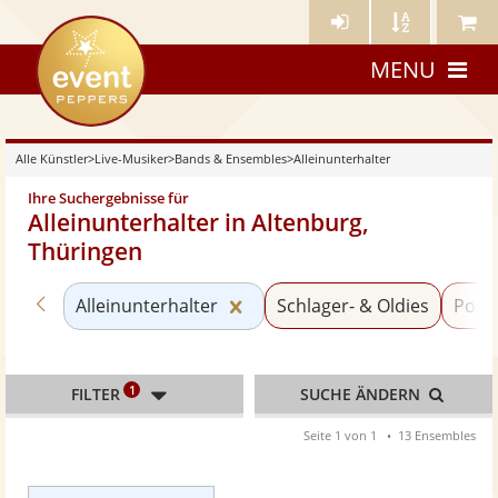
Künstler-
Künstler
Meine
eventpeppers
Login
A-
Künstle
MENU
Z
Alle Künstler
>
Live-Musiker
>
Bands & Ensembles
>
Alleinunterhalter
Ihre Suchergebnisse für
Alleinunterhalter in Altenburg,
Thüringen
Zurück zu «Bands & Ensembles»
Kategorie «Alleinunterhalter
Alleinunterhalter
Schlager- & Oldies
Pop
1
FILTER
SUCHE ÄNDERN
Seite 1 von 1
13 Ensembles