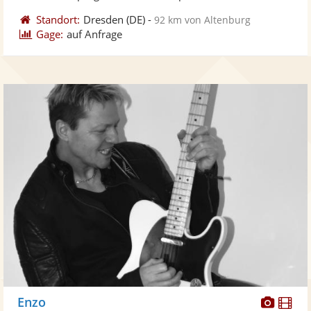
Standort:
Dresden
(DE)
-
92 km von Altenburg
Gage:
auf Anfrage
Diese
Di
Enzo