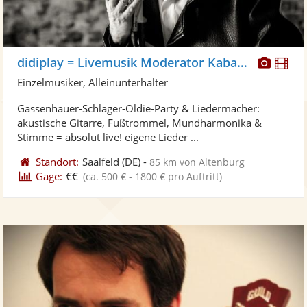
Diese
Di
didiplay = Livemusik Moderator Kabarett
Künst
Kü
Einzelmusiker, Alleinunterhalter
stellt
ste
Gassenhauer-Schlager-Oldie-Party & Liedermacher:
Fotos
Vi
akustische Gitarre, Fußtrommel, Mundharmonika &
bereit
ber
Stimme = absolut live! eigene Lieder ...
Standort:
Saalfeld
(DE)
-
85 km von Altenburg
Gage:
€€
(ca. 500 € - 1800 € pro Auftritt)