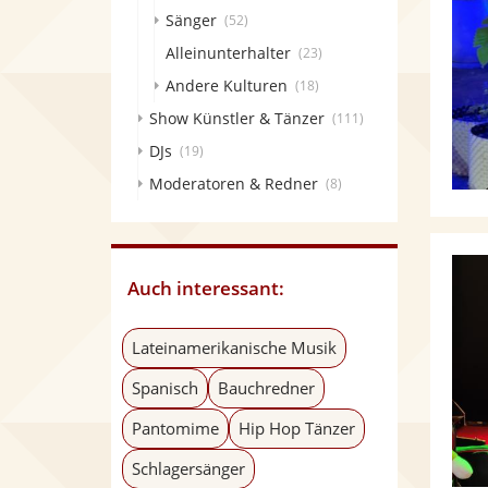
Sänger
(52)
Alleinunterhalter
(23)
Andere Kulturen
(18)
Show Künstler & Tänzer
(111)
DJs
(19)
Moderatoren & Redner
(8)
Auch interessant:
Lateinamerikanische Musik
Spanisch
Bauchredner
Pantomime
Hip Hop Tänzer
Schlagersänger