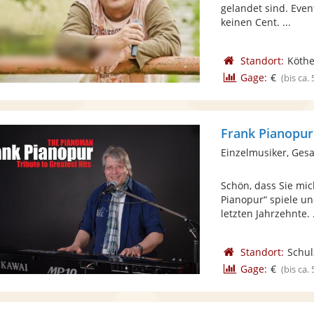
gelandet sind. Even
keinen Cent. ...
Standort:
Köth
Gage:
€
(bis ca.
Frank Pianopur
Einzelmusiker, Ges
Schön, dass Sie mi
Pianopur“ spiele un
letzten Jahrzehnte. .
Standort:
Schul
Gage:
€
(bis ca.