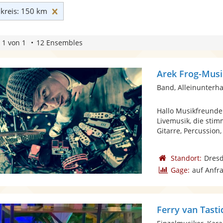
Umkreis: 150 km zurücksetzen
reis: 150 km
 1 von 1
12 Ensembles
Arek Frog-Musi
Band, Alleinunterha
Hallo Musikfreunde!
Livemusik, die stim
Gitarre, Percussion, 
Standort:
Dres
Gage:
auf Anfr
Ferry van Tasti