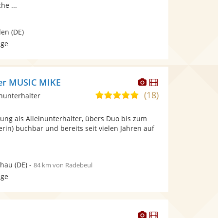
he ...
den
(DE)
age
Dieser
Dieser
ter MUSIC MIKE
Künstler
Künstler
(18)
5,0
inunterhalter
stellt
stellt
von
Fotos
Videos
ung als Alleinunterhalter, übers Duo bis zum
5
bereit.
bereit.
erin) buchbar und bereits seit vielen Jahren auf
Sternen
chau
(DE)
-
84 km von Radebeul
age
Dieser
Dieser