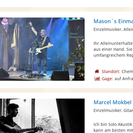
Mason`s Einm
Einzelmusiker, Alle
Ihr Alleinunterhalt
aus einer Hand. Sie
umfangreichem Repe
Standort:
Chem
Gage:
auf Anfr
Marcel Mokbel
Einzelmusiker, Gita
Ich bin Solo Akustik
kann am besten mi