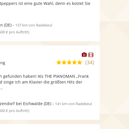
bereit.
bereit.
tpeppers ist eine gute Wahl, denn es kostet Sie
Sternen
en
(DE)
-
137 km von Radebeul
 500 € pro Auftritt)
Dieser
Dieser
Künstler
Künstler
(34)
4,9
ang
stellt
stellt
von
Fotos
Videos
ch gefunden haben! Als THE PIANOMAN „Frank
5
bereit.
bereit.
d singe ich am Klavier die größten Hits der
Sternen
..
zendorf bei Eichwalde
(DE)
-
141 km von Radebeul
 500 € pro Auftritt)