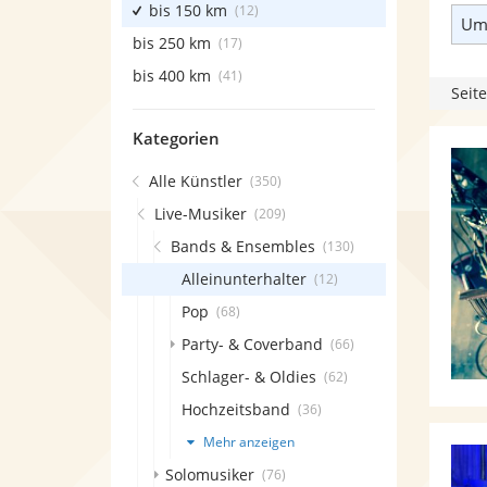
bis 150 km
(12)
Umk
bis 250 km
(17)
bis 400 km
(41)
Seite
Kategorien
Alle Künstler
(350)
Live-Musiker
(209)
Bands & Ensembles
(130)
Alleinunterhalter
(12)
Pop
(68)
Party- & Coverband
(66)
Schlager- & Oldies
(62)
Hochzeitsband
(36)
Mehr anzeigen
Solomusiker
(76)