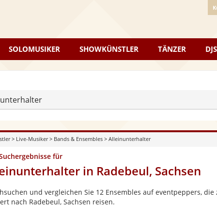
K
SOLOMUSIKER
SHOWKÜNSTLER
TÄNZER
DJS
nunterhalter
stler
>
Live-Musiker
>
Bands & Ensembles
>
Alleinunterhalter
 Suchergebnisse für
leinunterhalter in Radebeul, Sachsen
hsuchen und vergleichen Sie 12 Ensembles auf eventpeppers, die z
ert nach Radebeul, Sachsen reisen.