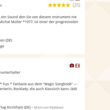
Künstler
Künstler
(25)
4,9
er
stellt
stellt
von
Fotos
Videos
..ein Sound den Sie von diesem Instrument nie
5
bereit.
bereit.
 Michal Müller *1977, ist einer der progresivsten
Sternen
den
(DE)
age
Dieser
Dieser
Künstler
Künstler
inunterhalter
stellt
stellt
Fotos
Videos
 * Fun * Fantasie aus dem "Magic Songbook" ---
bereit.
bereit.
iterin, Rocklady, die auch klassisch kann, lädt
lug-Kirchhain
(DE)
-
58 km von Radebeul