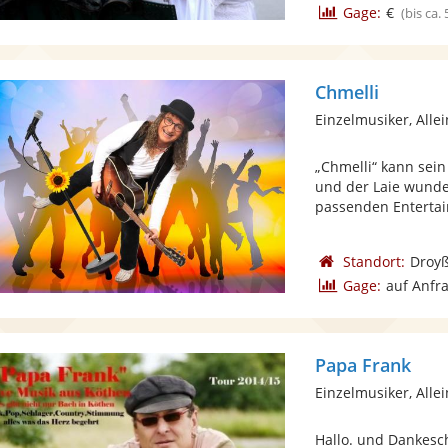
Gage:
€
(bis ca.
Chmelli
Einzelmusiker, Alle
„Chmelli“ kann sei
und der Laie wunde
passenden Entertai
Standort:
Droyß
Gage:
auf Anfr
Papa Frank
Einzelmusiker, Alle
Hallo. und Dankesc