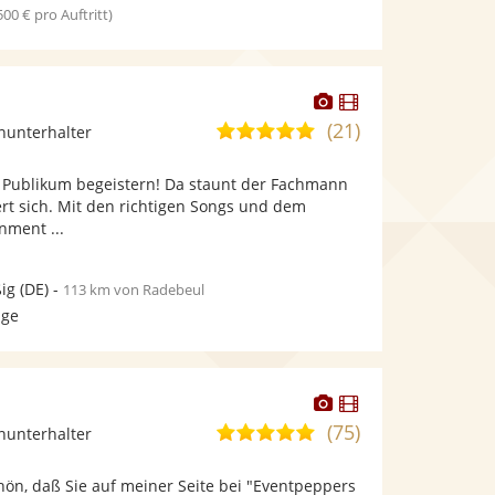
 500 € pro Auftritt)
Dieser
Dieser
Künstler
Künstler
(21)
5,0
inunterhalter
stellt
stellt
von
Fotos
Videos
n Publikum begeistern! Da staunt der Fachmann
5
bereit.
bereit.
rt sich. Mit den richtigen Songs und dem
Sternen
nment ...
ig
(DE)
-
113 km von Radebeul
age
Dieser
Dieser
Künstler
Künstler
(75)
4,9
inunterhalter
stellt
stellt
von
Fotos
Videos
hön, daß Sie auf meiner Seite bei "Eventpeppers
5