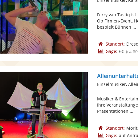
Einzelmusiker, Kar
Ferry van Tastiq is
Ob Firmen-Event, Hoc
bespielt Bühnen ...
Standort:
Dres
Gage:
€€
(ca. 50
Alleinunterhalt
Einzelmusiker, Alle
Musiker & Entertain
Ihre Veranstaltung
Präsentationen ...
Standort:
Morit
Gage:
auf Anfr