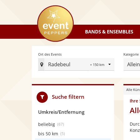
eventpeppers
BANDS & ENSEMBLES
Radius
Ort des Events
Kategorie
Radebeul
Allei
Ort
des
Events
Alle Kün
festlegen
Suche filtern
Ihre
Al
Umkreis/Entfernung
Durc
beliebig
(67)
Konz
bis 50 km
(5)