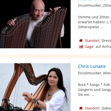
Einzelmusiker, Zith
Stimme und Zither.
erwartet haben!:-).
Zitherspieler ...
Standort:
Dres
Gage:
auf Anfr
Chris Lunatis
Einzelmusiker, Alle
Rock * Songs * Folk
Sängerin und Songwr
Sie ein, ...
Standort:
Dober