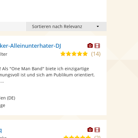
Dieser
Dieser
ker-Alleinunterhater-DJ
Künstler
Künstler
(14)
5,0
lter
stellt
stellt
von
Fotos
Videos
 Als "One Man Band" biete ich einzigartige
5
bereit.
bereit.
mungsvoll ist und sich am Publikum orientiert.
Sternen
...
den
(DE)
age
Dieser
Dieser
q
Künstler
Künstler
(2)
4,9