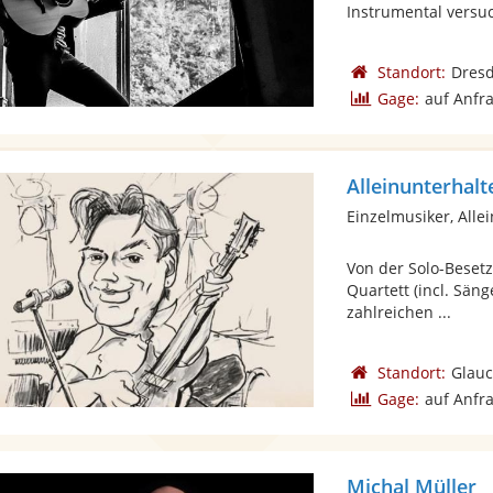
Instrumental versuc
Standort:
Dres
Gage:
auf Anfr
Alleinunterhal
Einzelmusiker, Alle
Von der Solo-Besetz
Quartett (incl. Säng
zahlreichen ...
Standort:
Glau
Gage:
auf Anfr
Michal Müller