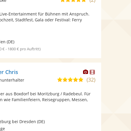
aoke
stellt
stellt
von
Fotos
Videos
t Live-Entertainment für Bühnen mit Anspruch.
5
bereit.
bereit.
hzeit, Stadtfest, Gala oder Festival: Ferry
Sternen
den
(DE)
0 € - 1800 € pro Auftritt)
Dieser
Dieser
er Chris
Künstler
Künstler
(32)
4,8
inunterhalter
stellt
stellt
von
Fotos
Videos
er aus Boxdorf bei Moritzburg / Radebeul. Für
5
bereit.
bereit.
en wie Familienfeiern, Reisegruppen, Messen,
Sternen
zburg bei Dresden
(DE)
age