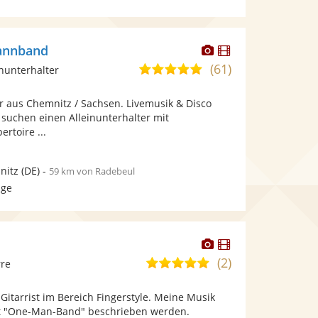
Dieser
Dieser
annband
Künstler
Künstler
(61)
4,9
inunterhalter
stellt
stellt
von
Fotos
Videos
er aus Chemnitz / Sachsen. Livemusik & Disco
5
bereit.
bereit.
 suchen einen Alleinunterhalter mit
Sternen
rtoire ...
nitz
(DE)
-
59 km von Radebeul
age
Dieser
Dieser
Künstler
Künstler
(2)
5,0
rre
stellt
stellt
von
Fotos
Videos
 Gitarrist im Bereich Fingerstyle. Meine Musik
5
bereit.
bereit.
t "One-Man-Band" beschrieben werden.
Sternen