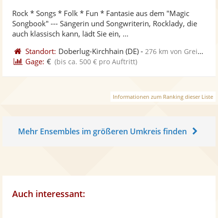
stellt
ste
Rock * Songs * Folk * Fun * Fantasie aus dem "Magic
Fotos
Vi
Songbook" --- Sängerin und Songwriterin, Rocklady, die
bereit
ber
auch klassisch kann, lädt Sie ein, ...
Standort:
Doberlug-Kirchhain
(DE)
-
276 km von Greifswald
Gage:
€
(bis ca. 500 € pro Auftritt)
Informationen zum Ranking dieser Liste
Mehr Ensembles im größeren Umkreis finden
Auch interessant: