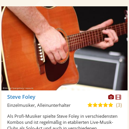
Diese
Di
Steve Foley
Künst
Kü
(3)
5,0
Einzelmusiker, Alleinunterhalter
stellt
ste
von
Als Profi-Musiker spielte Steve Foley in verschiedensten
Fotos
Vi
5
Kombos und ist regelmäßig in etablierten Live-Musik-
bereit
ber
Sternen
Clubs als Solo-Act und auch in verschiedenen ...