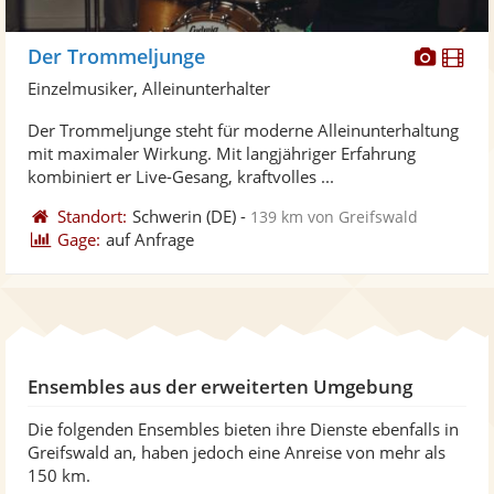
Diese
Di
Der Trommeljunge
Künst
Kü
Einzelmusiker, Alleinunterhalter
stellt
ste
Der Trommeljunge steht für moderne Alleinunterhaltung
Fotos
Vi
mit maximaler Wirkung. Mit langjähriger Erfahrung
bereit
ber
kombiniert er Live-Gesang, kraftvolles ...
Standort:
Schwerin
(DE)
-
139 km von Greifswald
Gage:
auf Anfrage
Ensembles aus der erweiterten Umgebung
Die folgenden Ensembles bieten ihre Dienste ebenfalls in
Greifswald an, haben jedoch eine Anreise von mehr als
150 km.