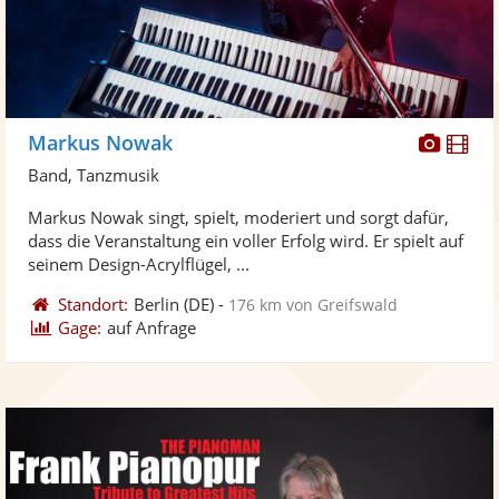
Diese
Di
Markus Nowak
Künst
Kü
Band, Tanzmusik
stellt
ste
Markus Nowak singt, spielt, moderiert und sorgt dafür,
Fotos
Vi
dass die Veranstaltung ein voller Erfolg wird. Er spielt auf
bereit
ber
seinem Design-Acrylflügel, ...
Standort:
Berlin
(DE)
-
176 km von Greifswald
Gage:
auf Anfrage