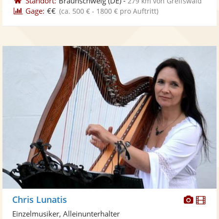
Standort:
Braunschweig
(DE)
-
279 km von Greifswald
Gage:
€€
(ca. 500 € - 1800 € pro Auftritt)
Diese
Di
Chris Lunatis
Künst
Kü
Einzelmusiker, Alleinunterhalter