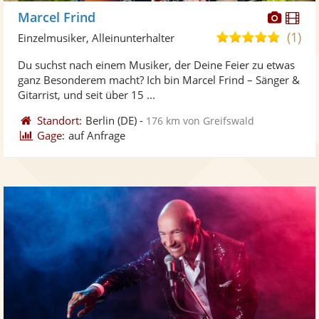
Diese
Di
Marcel Frind
Künst
Kü
(1)
5,0
Einzelmusiker, Alleinunterhalter
stellt
ste
von
Du suchst nach einem Musiker, der Deine Feier zu etwas
Fotos
Vi
5
ganz Besonderem macht? Ich bin Marcel Frind – Sänger &
bereit
ber
Sternen
Gitarrist, und seit über 15 ...
Standort:
Berlin
(DE)
-
176 km von Greifswald
Gage:
auf Anfrage