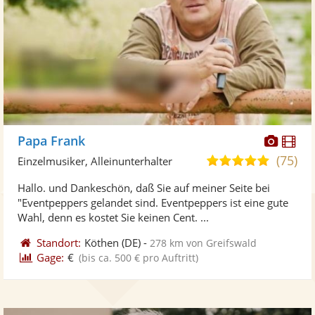
Diese
Di
Papa Frank
Künst
Kü
(75)
4,9
Einzelmusiker, Alleinunterhalter
stellt
ste
von
Hallo. und Dankeschön, daß Sie auf meiner Seite bei
Fotos
Vi
5
"Eventpeppers gelandet sind. Eventpeppers ist eine gute
bereit
ber
Sternen
Wahl, denn es kostet Sie keinen Cent. ...
Standort:
Köthen
(DE)
-
278 km von Greifswald
Gage:
€
(bis ca. 500 € pro Auftritt)