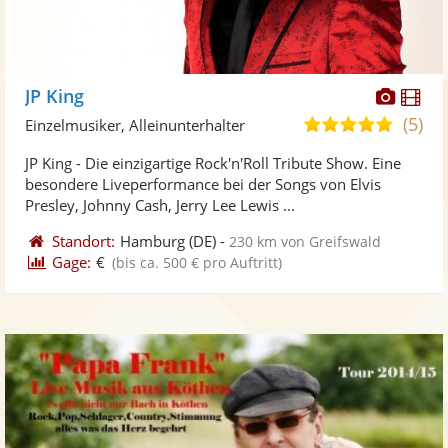
Diese
Di
JP King
Künst
Kü
(5)
5,0
Einzelmusiker, Alleinunterhalter
stellt
ste
von
JP King - Die einzigartige Rock'n'Roll Tribute Show. Eine
Fotos
Vi
5
besondere Liveperformance bei der Songs von Elvis
bereit
ber
Sternen
Presley, Johnny Cash, Jerry Lee Lewis ...
Standort:
Hamburg
(DE)
-
230 km von Greifswald
Gage:
€
(bis ca. 500 € pro Auftritt)