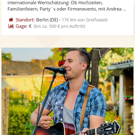
internationale Wertschätzung: Ob Hochzeiten,
bereit
ber
Sternen
Familienfeiern, Party´s oder Firmenevents, mit Andrea ...
Standort:
Berlin
(DE)
-
176 km von Greifswald
Gage:
€
(bis ca. 500 € pro Auftritt)