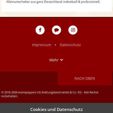
Alleinunterhalter aus ganz Deutschland: individuell & professionell.
eventpeppers
Blog
eventpeppers
auf
auf
Facebook
Instagram
•
Impressum
Datenschutz
Show
Mehr
NACH OBEN
© 2010-2026 eventpeppers UG (haftungsbeschränkt) & Co. KG - Alle Rechte
vorbehalten.
Cookies und Datenschutz