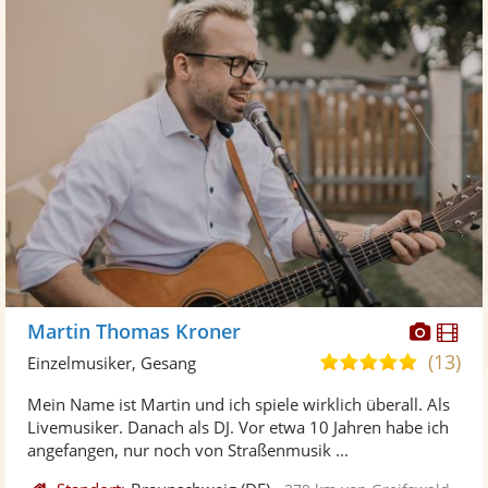
Diese
Di
Martin Thomas Kroner
Künst
Kü
(13)
5,0
Einzelmusiker, Gesang
stellt
ste
von
Mein Name ist Martin und ich spiele wirklich überall. Als
Fotos
Vi
5
Livemusiker. Danach als DJ. Vor etwa 10 Jahren habe ich
bereit
ber
Sternen
angefangen, nur noch von Straßenmusik ...