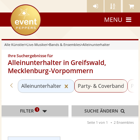
Künstler-
Künstler
Meine
eventpeppers
Login
A-
Künstle
MENU
Z
Alle Künstler
>
Live-Musiker
>
Bands & Ensembles
>
Alleinunterhalter
Ihre Suchergebnisse für
Alleinunterhalter in Greifswald,
Mecklenburg-Vorpommern
Zurück zu «Bands & Ensembles»
Kategorie «Alleinunterhalter
Alleinunterhalter
Party- & Coverband
Po
1
FILTER
SUCHE ÄNDERN
Seite 1 von 1
2 Ensembles