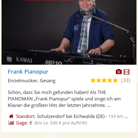
Diese
Di
Frank Pianopur
Künst
Kü
(34)
4,9
Einzelmusiker, Gesang
stellt
ste
von
Schön, dass Sie mich gefunden haben! Als THE
Fotos
Vi
5
PIANOMAN „Frank Pianopur“ spiele und singe ich am
bereit
ber
Sternen
Klavier die größten Hits der letzten Jahrzehnte. ...
Standort:
Schulzendorf bei Eichwalde
(DE)
-
193 km von Greifswald
Gage:
€
(bis ca. 500 € pro Auftritt)