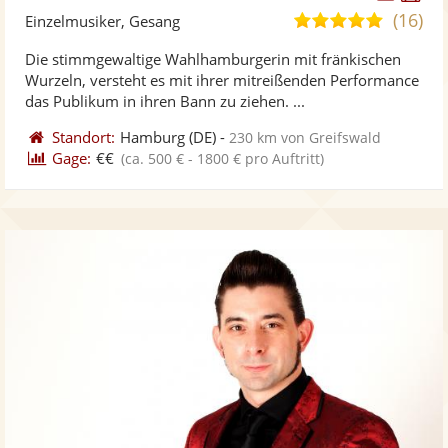
Künst
Kü
(16)
5,0
Einzelmusiker, Gesang
stellt
ste
von
Die stimmgewaltige Wahlhamburgerin mit fränkischen
Fotos
Vi
5
Wurzeln, versteht es mit ihrer mitreißenden Performance
bereit
ber
Sternen
das Publikum in ihren Bann zu ziehen. ...
Standort:
Hamburg
(DE)
-
230 km von Greifswald
Gage:
€€
(ca. 500 € - 1800 € pro Auftritt)