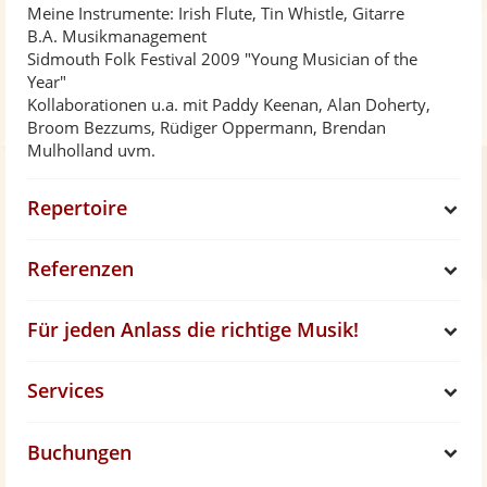
Meine Instrumente: Irish Flute, Tin Whistle, Gitarre
B.A. Musikmanagement
Sidmouth Folk Festival 2009 "Young Musician of the
Year"
Kollaborationen u.a. mit Paddy Keenan, Alan Doherty,
Broom Bezzums, Rüdiger Oppermann, Brendan
Mulholland uvm.
Repertoire
S
Referenzen
h
S
Für jeden Anlass die richtige Musik!
o
h
S
Services
w
o
h
S
w
Buchungen
o
h
S