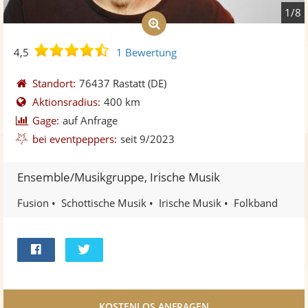
1/8
4,5
4,5
1 Bewertung
von
5
Standort:
76437 Rastatt
(DE)
Sternen
Aktionsradius:
400 km
Gage:
auf Anfrage
bei eventpeppers:
seit 9/2023
Ensemble/Musikgruppe, Irische Musik
Fusion
Schottische Musik
Irische Musik
Folkband
Bei
Twittern
Facebook
teilen