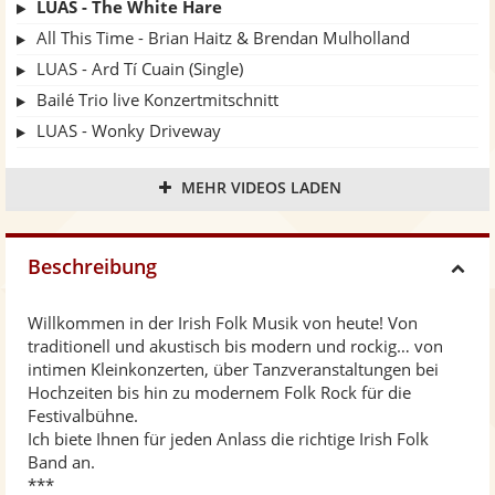
LUAS - The White Hare
All This Time - Brian Haitz & Brendan Mulholland
LUAS - Ard Tí Cuain (Single)
Bailé Trio live Konzertmitschnitt
LUAS - Wonky Driveway
Brian Haitz Solo - Colcannon
MEHR VIDEOS LADEN
LUAS - Cynara
Bailé - pure irish trad | live teaser
Brian Haitz Solo - Johnny Jump Up
Beschreibung
H
Willkommen in der Irish Folk Musik von heute! Von
i
traditionell und akustisch bis modern und rockig… von
intimen Kleinkonzerten, über Tanzveranstaltungen bei
d
Hochzeiten bis hin zu modernem Folk Rock für die
Festivalbühne.
Ich biete Ihnen für jeden Anlass die richtige Irish Folk
e
Band an.
***