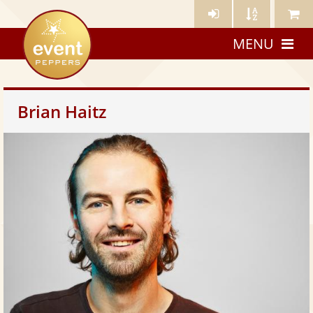
Künstler-
Künstler
Meine
eventpeppers
Login
A-
Künstle
MENU
Z
Brian Haitz