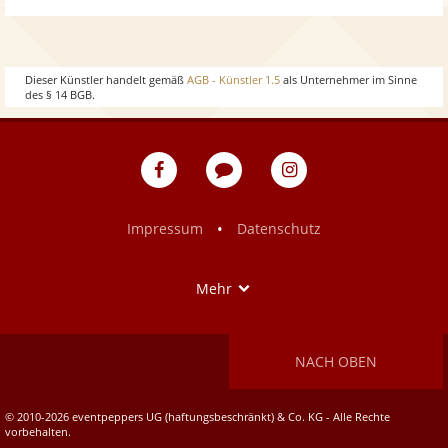
w
o
h
w
o
Dieser Künstler handelt gemäß
AGB - Künstler 1.5
als Unternehmer im Sinne
des § 14 BGB.
w
eventpeppers
Blog
eventpeppers
auf
auf
Facebook
Instagram
•
Impressum
Datenschutz
Show
Mehr
NACH OBEN
© 2010-2026 eventpeppers UG (haftungsbeschränkt) & Co. KG - Alle Rechte
vorbehalten.