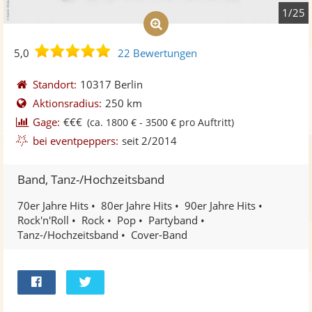
1/25
5,0
5,0
22 Bewertungen
von
5
Standort:
10317 Berlin
Sternen
Aktionsradius:
250 km
Gage:
€€€
(ca. 1800 € - 3500 € pro Auftritt)
bei eventpeppers:
seit 2/2014
Band, Tanz-/Hochzeitsband
70er Jahre Hits
80er Jahre Hits
90er Jahre Hits
Rock'n'Roll
Rock
Pop
Partyband
Tanz-/Hochzeitsband
Cover-Band
Bei
Twittern