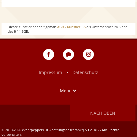
w
o
h
w
o
Dieser Künstler handelt gemäß
AGB - Künstler 1.5
als Unternehmer im Sinne
des § 14 BGB.
w
eventpeppers
Blog
eventpeppers
auf
auf
Facebook
Instagram
•
Impressum
Datenschutz
Show
Mehr
NACH OBEN
© 2010-2026 eventpeppers UG (haftungsbeschränkt) & Co. KG - Alle Rechte
vorbehalten.