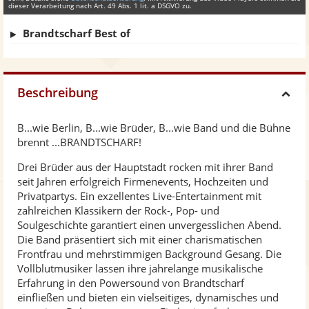
dieser Verarbeitung nach Art. 49 Abs. 1 lit. a DSGVO zu.
Brandtscharf Best of
Beschreibung
H
B...wie Berlin, B...wie Brüder, B...wie Band und die Bühne
i
brennt ...BRANDTSCHARF!
Drei Brüder aus der Hauptstadt rocken mit ihrer Band
d
seit Jahren erfolgreich Firmenevents, Hochzeiten und
Privatpartys. Ein exzellentes Live-Entertainment mit
e
zahlreichen Klassikern der Rock-, Pop- und
Soulgeschichte garantiert einen unvergesslichen Abend.
Die Band präsentiert sich mit einer charismatischen
Frontfrau und mehrstimmigen Background Gesang. Die
Vollblutmusiker lassen ihre jahrelange musikalische
Erfahrung in den Powersound von Brandtscharf
einfließen und bieten ein vielseitiges, dynamisches und