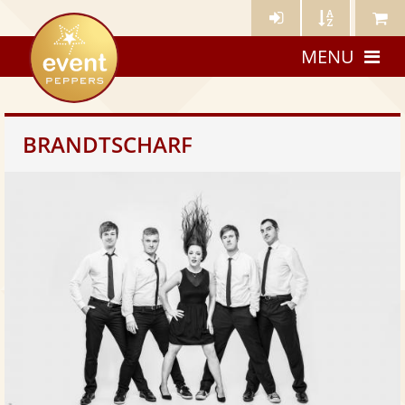
Künstler-
Künstler
Meine
eventpeppers
Login
A-
Künstle
MENU
Z
BRANDTSCHARF