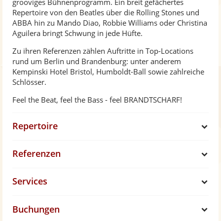
grooviges Bühnenprogramm. Ein breit gefächertes
Repertoire von den Beatles über die Rolling Stones und
ABBA hin zu Mando Diao, Robbie Williams oder Christina
Aguilera bringt Schwung in jede Hüfte.
Zu ihren Referenzen zählen Auftritte in Top-Locations
rund um Berlin und Brandenburg: unter anderem
Kempinski Hotel Bristol, Humboldt-Ball sowie zahlreiche
Schlösser.
Feel the Beat, feel the Bass - feel BRANDTSCHARF!
Repertoire
S
Referenzen
h
S
Services
o
h
S
w
Buchungen
o
h
S