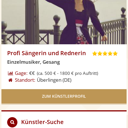
Profi Sängerin und Rednerin
5
,
Einzelmusiker, Gesang
0
Gage:
€€
(ca. 500 € - 1800 € pro Auftritt)
v
Standort:
Überlingen
(DE)
o
n
5
ZUM KÜNSTLERPROFIL
S
t
e
Künstler-Suche
r