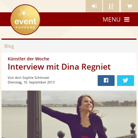
Künstler-
Künstler
Meine
eventpeppers
Login
A-
Künstle
MENU
Z
Blog
Künstler der Woche
Interview mit Dina Regniet
Von Ann Sophie Schlosser
Dienstag, 10. September 2013
Bei
Twit
Facebook
teilen