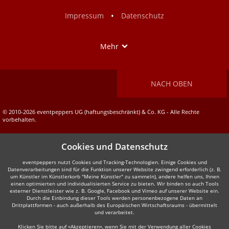
Facebook
Instagram
•
Impressum
Datenschutz
Show
Mehr
NACH OBEN
© 2010-2026 eventpeppers UG (haftungsbeschränkt) & Co. KG - Alle Rechte
vorbehalten.
Cookies und Datenschutz
eventpeppers nutzt Cookies und Tracking-Technologien. Einige Cookies und
Datenverarbeitungen sind für die Funktion unserer Website zwingend erforderlich (z. B.
um Künstler im Künstlerkorb "Meine Künstler" zu sammeln), andere helfen uns, Ihnen
einen optimierten und individualisierten Service zu bieten. Wir binden so auch Tools
externer Dienstleister wie z. B. Google, Facebook und Vimeo auf unserer Website ein.
Durch die Einbindung dieser Tools werden personenbezogene Daten an
Drittplattformen - auch außerhalb des Europäischen Wirtschaftsraums - übermittelt
und verarbeitet.
Klicken Sie bitte auf «Akzeptieren», wenn Sie mit der Verwendung aller Cookies