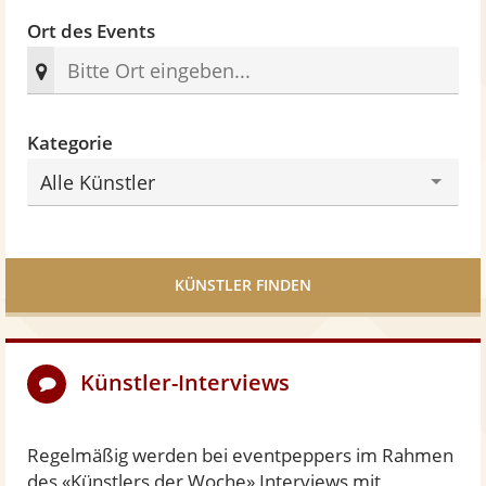
n
e
Ort des Events
n
Kategorie
Alle Künstler
KÜNSTLER FINDEN
Künstler-Interviews
Regelmäßig werden bei eventpeppers im Rahmen
des «Künstlers der Woche» Interviews mit