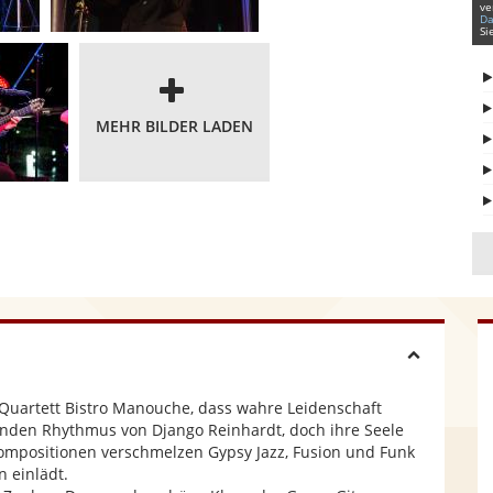
ve
Da
Si
MEHR BILDER LADEN
H
 Quartett Bistro Manouche, dass wahre Leidenschaft
i
renden Rhythmus von Django Reinhardt, doch ihre Seele
Kompositionen verschmelzen Gypsy Jazz, Fusion und Funk
 einlädt.
d