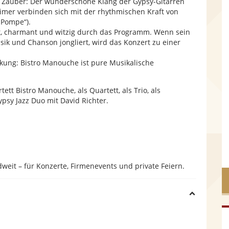
r Zauber: Der wunderschöne Klang der Gypsy-Gitarren
imer verbinden sich mit der rhythmischen Kraft von
e
„Pompe“).
nt, charmant und witzig durch das Programm. Wenn sein
sik und Chanson jongliert, wird das Konzert zu einer
kung: Bistro Manouche ist pure Musikalische
ett Bistro Manouche, als Quartett, als Trio, als
ypsy Jazz Duo mit David Richter.
weit – für Konzerte, Firmenevents und private Feiern.
H
i