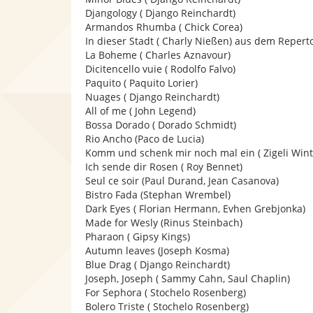
Djangology ( Django Reinchardt)
Armandos Rhumba ( Chick Corea)
In dieser Stadt ( Charly Nießen) aus dem Repert
La Boheme ( Charles Aznavour)
Dicitencello vuie ( Rodolfo Falvo)
Paquito ( Paquito Lorier)
Nuages ( Django Reinchardt)
All of me ( John Legend)
Bossa Dorado ( Dorado Schmidt)
Rio Ancho (Paco de Lucia)
Komm und schenk mir noch mal ein ( Zigeli Wint
Ich sende dir Rosen ( Roy Bennet)
Seul ce soir (Paul Durand, Jean Casanova)
Bistro Fada (Stephan Wrembel)
Dark Eyes ( Florian Hermann, Evhen Grebjonka)
Made for Wesly (Rinus Steinbach)
Pharaon ( Gipsy Kings)
Autumn leaves (Joseph Kosma)
Blue Drag ( Django Reinchardt)
Joseph, Joseph ( Sammy Cahn, Saul Chaplin)
For Sephora ( Stochelo Rosenberg)
Bolero Triste ( Stochelo Rosenberg)