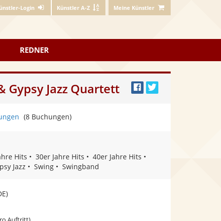
ünstler-Login
Künstler A-Z
Meine Künstler
REDNER
 Gypsy Jazz Quartett
Bei
Twittern
Facebook
ungen
(8 Buchungen)
teilen
ahre Hits
30er Jahre Hits
40er Jahre Hits
psy Jazz
Swing
Swingband
DE)
ro Auftritt)