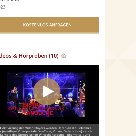
023
deos & Hörproben (10)
Bereich
vergrößern
t Aktivierung des Video-Players werden Daten an die Betreiber
r jeweiligen Videoportale (YouTube, Vimeo, Dailymotion) - auch
ßerhalb des Europäischen Wirtschaftsraums - übermittelt und