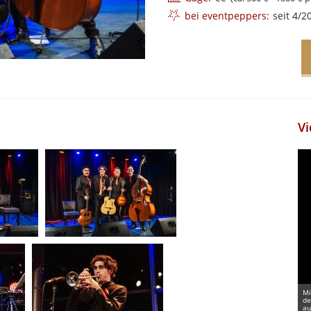
bei eventpeppers:
seit 4/2
Vi
Mi
de
au