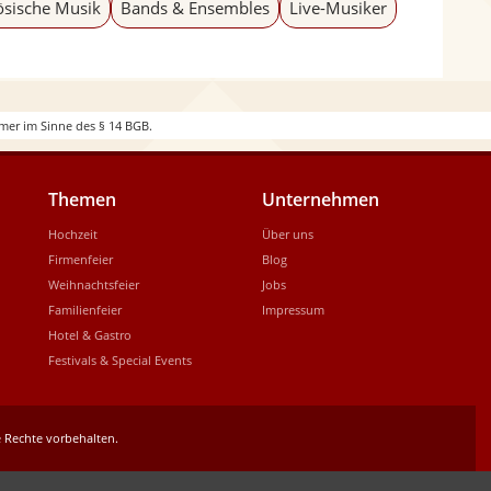
i
ösische Musik
Bands & Ensembles
Live-Musiker
d
e
mer im Sinne des § 14 BGB.
Themen
Unternehmen
Hochzeit
Über uns
Firmenfeier
Blog
Weihnachtsfeier
Jobs
Familienfeier
Impressum
Hotel & Gastro
Festivals & Special Events
 Rechte vorbehalten.