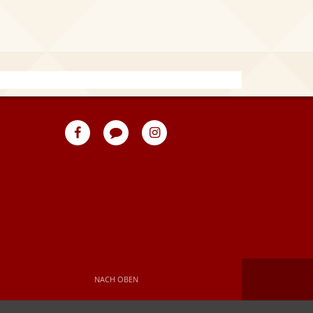
eventpeppers
Blog
eventpeppers
auf
auf
Facebook
Instagram
NACH OBEN