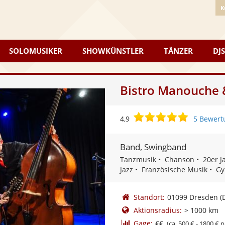
K
SOLOMUSIKER
SHOWKÜNSTLER
TÄNZER
DJS
Bistro Manouche &
4,9
4,9
5 Bewert
von
5
Band, Swingband
Sternen
Tanzmusik
Chanson
20er J
Jazz
Französische Musik
Gy
Standort:
01099 Dresden
(
Aktionsradius:
> 1000 km
Gage:
€€
(ca. 500 € - 1800 € p