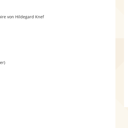
d
oire von Hildegard Knef
e
er)