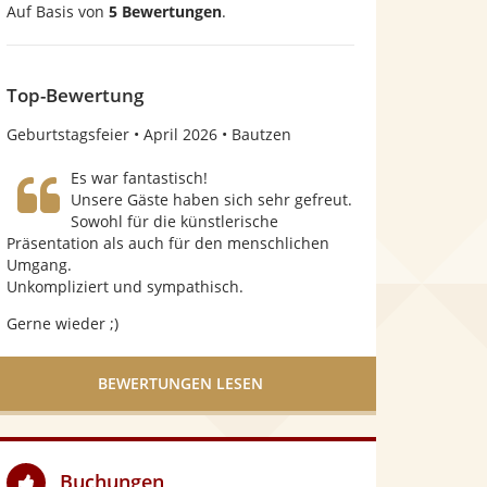
Auf Basis von
5 Bewertungen
.
v
o
n
Top-Bewertung
5
Geburtstagsfeier
April 2026
Bautzen
S
Es war fantastisch!
t
Unsere Gäste haben sich sehr gefreut.
Sowohl für die künstlerische
e
Präsentation als auch für den menschlichen
r
Umgang.
Unkompliziert und sympathisch.
n
e
Gerne wieder ;)
n
BEWERTUNGEN LESEN
Buchungen