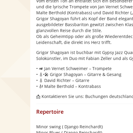
Vom ersten Ton an entfaltet sich ein besondere
und die lyrische Trompete von Jan Vernet Schwe
Malte Berthold (Kontrabass) und David Richter (
Grigor Shagoyan führt als Kopf der Band elega
ausgebildeter Bassbariton gewitzt zwischen Klas
glanzvollen Reise durch die Stile.
Ob als Geheimtipp oder als große Wiederentdec
Leidenschaft, die direkt ins Herz trifft.
Grigor Shagoyan ist buchbar mit Gypsy Jazz Quart
Solokünstler, im Duo mit Fabian Zeller und als G
• 🎺 Jan Vernet Schweimer – Trompete
• 🎸•🎤 Grigor Shagoyan – Gitarre & Gesang
• 🎸 David Richter – Gitarre
• 🎻 Malte Berthold – Kontrabass
📩 Kontaktieren Sie uns: Buchungen deutschland
Repertoire
Minor swing ( Django Reinchardt)
Minor Blues ( Django Reinchardt)