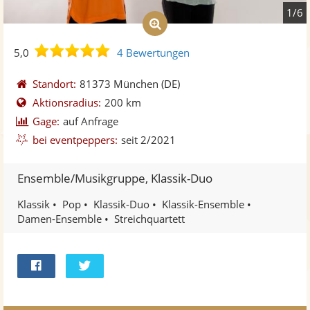
1/6
5,0
5,0
4 Bewertungen
von
5
Standort:
81373 München
(DE)
Sternen
Aktionsradius:
200 km
Gage:
auf Anfrage
bei eventpeppers:
seit 2/2021
Ensemble/Musikgruppe, Klassik-Duo
Klassik
Pop
Klassik-Duo
Klassik-Ensemble
Damen-Ensemble
Streichquartett
Bei
Twittern
Facebook