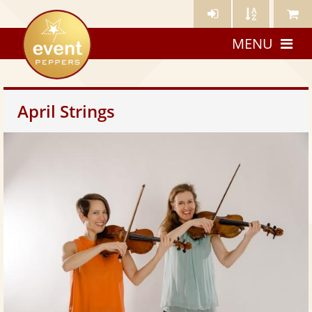
Künstler-
Künstler
Meine
eventpeppers
Login
A-
Künstle
MENU
Z
April Strings