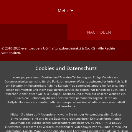
Show
Mehr
NACH OBEN
© 2010-2026 eventpeppers UG (haftungsbeschränkt) & Co. KG - Alle Rechte
vorbehalten.
Cookies und Datenschutz
eventpeppers nutzt Cookies und Tracking-Technologien. Einige Cookies und
Datenverarbeitungen sind für die Funktion unserer Website zwingend erforderlich (z. B.
um Künstler im Künstlerkorb "Meine Künstler" zu sammeln), andere helfen uns, Ihnen
einen optimierten und individualisierten Service zu bieten. Wir binden so auch Tools
externer Dienstleister wie z. B. Google, Facebook und Vimeo auf unserer Website ein.
Durch die Einbindung dieser Tools werden personenbezogene Daten an
Drittplattformen - auch außerhalb des Europäischen Wirtschaftsraums - übermittelt
und verarbeitet.
Klicken Sie bitte auf «Akzeptieren», wenn Sie mit der Verwendung aller Cookies
einverstanden sind und in die Datenverarbeitung durch Drittplattformen auch
außerhalb des Europäischen Wirtschaftsraums nach Art. 49 Abs. 1 lit. a DSGVO
zustimmen. In diesem Fall werden insbesondere Videoplayer von YouTube, Vimeo und
Dailymotion, Google Maps, Google Analytics und Facebook-Einbindungen aktiviert. Beim