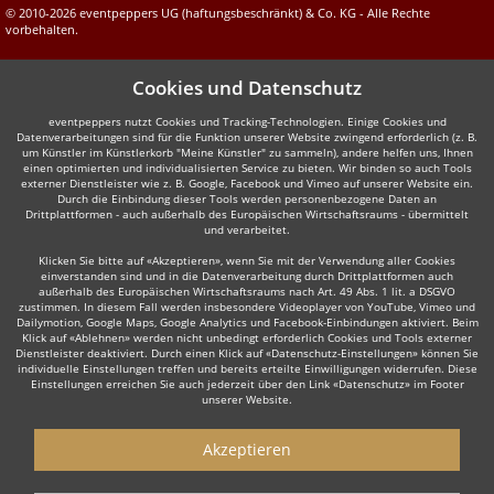
© 2010-2026 eventpeppers UG (haftungsbeschränkt) & Co. KG - Alle Rechte
vorbehalten.
Cookies und Datenschutz
eventpeppers nutzt Cookies und Tracking-Technologien. Einige Cookies und
Datenverarbeitungen sind für die Funktion unserer Website zwingend erforderlich (z. B.
um Künstler im Künstlerkorb "Meine Künstler" zu sammeln), andere helfen uns, Ihnen
einen optimierten und individualisierten Service zu bieten. Wir binden so auch Tools
externer Dienstleister wie z. B. Google, Facebook und Vimeo auf unserer Website ein.
Durch die Einbindung dieser Tools werden personenbezogene Daten an
Drittplattformen - auch außerhalb des Europäischen Wirtschaftsraums - übermittelt
und verarbeitet.
Klicken Sie bitte auf «Akzeptieren», wenn Sie mit der Verwendung aller Cookies
einverstanden sind und in die Datenverarbeitung durch Drittplattformen auch
außerhalb des Europäischen Wirtschaftsraums nach Art. 49 Abs. 1 lit. a DSGVO
zustimmen. In diesem Fall werden insbesondere Videoplayer von YouTube, Vimeo und
Dailymotion, Google Maps, Google Analytics und Facebook-Einbindungen aktiviert. Beim
Klick auf «Ablehnen» werden nicht unbedingt erforderlich Cookies und Tools externer
Dienstleister deaktiviert. Durch einen Klick auf «Datenschutz-Einstellungen» können Sie
individuelle Einstellungen treffen und bereits erteilte Einwilligungen widerrufen. Diese
Einstellungen erreichen Sie auch jederzeit über den Link «Datenschutz» im Footer
unserer Website.
Akzeptieren