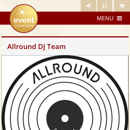
Künstler-
Künstler
Meine
eventpeppers
Login
A-
Künstle
MENU
Z
Allround DJ Team