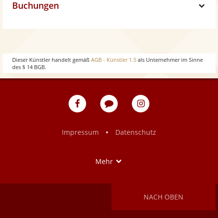
w
Buchungen
o
h
S
w
o
h
w
o
Dieser Künstler handelt gemäß
AGB - Künstler 1.5
als Unternehmer im Sinne
des § 14 BGB.
w
eventpeppers
Blog
eventpeppers
auf
auf
Facebook
Instagram
•
Impressum
Datenschutz
Show
Mehr
NACH OBEN