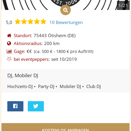
1/21
5,0
5,0
10 Bewertungen
von
5
Standort:
75443 Ötisheim
(DE)
Sternen
Aktionsradius:
200 km
Gage:
€€
(ca. 500 € - 1800 € pro Auftritt)
bei eventpeppers:
seit 10/2019
DJ, Mobiler DJ
Hochzeits-DJ
Party-DJ
Mobiler DJ
Club DJ
Bei
Twittern
Facebook
teilen