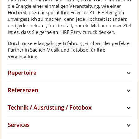
die Energie einer einmaligen Veranstaltung, wie einer
Hochzeit, dazu anspornt Ihre Feier für ALLE Beteiligten
unvergesslich zu machen, denn jede Hochzeit ist anders
und jeder heiratet, im Idealfall, nur ein Mal und unser Ziel
ist es, dass Sie gerne an IHRE Party zurück denken.
Durch unsere langjährige Erfahrung sind wir der perfekte
Partner in Sachen Musik und Fotobox für Ihre
Veranstaltung.
Repertoire
S
Referenzen
h
S
Technik / Ausrüstung / Fotobox
o
h
S
Services
w
o
h
S